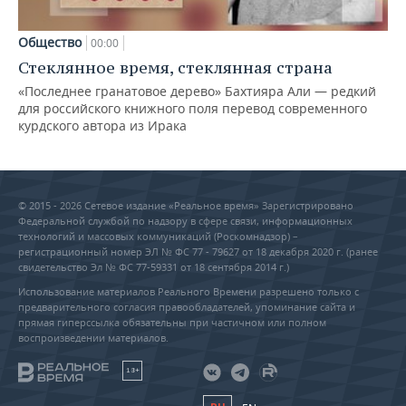
Общество
00:00
Стеклянное время, стеклянная страна
«Последнее гранатовое дерево» Бахтияра Али — редкий
для российского книжного поля перевод современного
курдского автора из Ирака
© 2015 - 2026 Сетевое издание «Реальное время» Зарегистрировано
Федеральной службой по надзору в сфере связи, информационных
технологий и массовых коммуникаций (Роскомнадзор) –
регистрационный номер ЭЛ № ФС 77 - 79627 от 18 декабря 2020 г. (ранее
свидетельство Эл № ФС 77-59331 от 18 сентября 2014 г.)
Использование материалов Реального Времени разрешено только с
предварительного согласия правообладателей, упоминание сайта и
прямая гиперссылка обязательны при частичном или полном
воспроизведении материалов.
18+