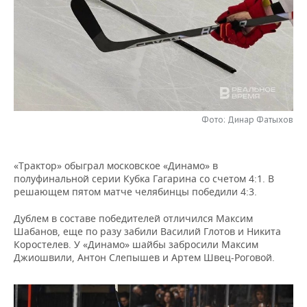
НЕФТЕХИМИЯ
РОЗНИЧНАЯ ТОРГОВЛЯ
НОВОСТИ ТЕХНОЛОГИЙ
МЕРОПРИЯТИЯ
НЕФТЬ
ТРАНСПОРТ
IT
НОВОСТИ МЕРОПРИЯТИЙ
СПОРТ
ОПК
УСЛУГИ
МЕДИА
ВЫЕЗДНАЯ РЕДАКЦИЯ
НОВОСТИ СПОРТА
ОБЩЕСТВО
ЭНЕРГЕТИКА
ТЕЛЕКОММУНИКАЦИИ
БИЗНЕС-БРАНЧИ
ФУТБОЛ
НОВОСТИ ОБЩЕСТВА
ФОТОГАЛЕРЕЯ
Фото: Динар Фатыхов
ONLINE-КОНФЕРЕНЦИИ
ХОККЕЙ
ВЛАСТЬ
СЮЖЕТЫ
«Трактор» обыграл московское «Динамо» в
полуфинальной серии Кубка Гагарина со счетом 4:1. В
ОТКРЫТАЯ ЛЕКЦИЯ
БАСКЕТБОЛ
ИНФРАСТРУКТУРА
СПРАВОЧНИК
решающем пятом матче челябинцы победили 4:3.
ВОЛЕЙБОЛ
ИСТОРИЯ
СПИСОК ПЕРСОН
ПОЛНАЯ ВЕРСИЯ
Дублем в составе победителей отличился Максим
Шабанов, еще по разу забили Василий Глотов и Никита
Коростелев. У «Динамо» шайбы забросили Максим
КИБЕРСПОРТ
КУЛЬТУРА
СПИСОК КОМПАНИЙ
Джиошвили, Антон Слепышев и Артем Швец-Роговой.
ФИГУРНОЕ КАТАНИЕ
МЕДИЦИНА