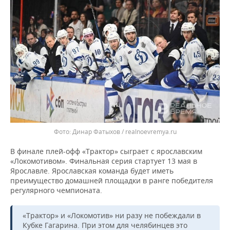
ВОДНЫЕ ВИДЫ СПОРТА
ОБРАЗОВАНИЕ
ХОККЕЙ С МЯЧОМ
ПРОИСШЕСТВИЯ
Динар Фатыхов / realnoevremya.ru
В финале плей-офф «Трактор» сыграет с ярославским
«Локомотивом». Финальная серия стартует 13 мая в
Ярославле. Ярославская команда будет иметь
преимущество домашней площадки в ранге победителя
регулярного чемпионата.
«Трактор» и «Локомотив» ни разу не побеждали в
Кубке Гагарина. При этом для челябинцев это