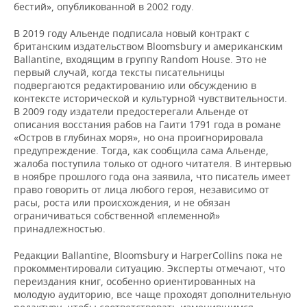
ВОДНЫЕ ВИДЫ СПОРТА
ОБРАЗОВАНИЕ
бестий», опубликованной в 2002 году.
В 2019 году Альенде подписала новый контракт с
ХОККЕЙ С МЯЧОМ
ПРОИСШЕСТВИЯ
британским издательством Bloomsbury и американским
Ballantine, входящим в группу Random House. Это не
первый случай, когда тексты писательницы
подвергаются редактированию или обсуждению в
контексте исторической и культурной чувствительности.
В 2009 году издатели предостерегали Альенде от
описания восстания рабов на Гаити 1791 года в романе
«Остров в глубинах моря», но она проигнорировала
предупреждение. Тогда, как сообщила сама Альенде,
жалоба поступила только от одного читателя. В интервью
в ноябре прошлого года она заявила, что писатель имеет
право говорить от лица любого героя, независимо от
расы, роста или происхождения, и не обязан
ограничиваться собственной «племенной»
принадлежностью.
Редакции Ballantine, Bloomsbury и HarperCollins пока не
прокомментировали ситуацию. Эксперты отмечают, что
переиздания книг, особенно ориентированных на
молодую аудиторию, все чаще проходят дополнительную