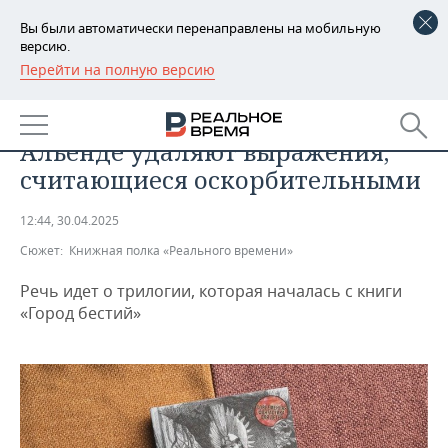
Вы были автоматически перенаправлены на мобильную
версию.
Перейти на полную версию
РЕГИОНЫ
ОБЩЕСТВО
В новых изданиях книг Исабель
БАШКОРТОСТАН
НОВОСТИ
Альенде удаляют выражения,
ТАТАРСТАН
АНАЛИТИКА
считающиеся оскорбительными
УДМУРТИЯ
НОВОСТИ АНАЛИТИКИ
ЭКОНОМИКА
12:44, 30.04.2025
Сюжет:
Книжная полка «Реального времени»
ДЕКЛАРАЦИИ О ДОХОДАХ
НОВОСТИ ЭКОНОМИКИ
ПРОМЫШЛЕННОСТЬ
Речь идет о трилогии, которая началась с книги
КОРОЛИ ГОСЗАКАЗА ПФО
ФИНАНСЫ
НОВОСТИ
НЕДВИЖИМОСТЬ
«Город бестий»
ПРОМЫШЛЕННОСТИ
ВУЗЫ ТАТАРСТАНА
БАНКИ
НОВОСТИ НЕДВИЖИМОСТИ
АВТО
АГРОПРОМ
КОМУ ПРИНАДЛЕЖАТ
БЮДЖЕТ
НОВОСТИ АВТО
БИЗНЕС
ТОРГОВЫЕ ЦЕНТРЫ
МАШИНОСТРОЕНИЕ
ТАТАРСТАНА
ИНВЕСТИЦИИ
НОВОСТИ БИЗНЕСА
ТЕХНОЛОГИИ