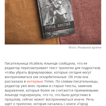
НЕФТЕХИМИЯ
РОЗНИЧНАЯ ТОРГОВЛЯ
НОВОСТИ ТЕХНОЛОГИЙ
МЕРОПРИЯТИЯ
НЕФТЬ
ТРАНСПОРТ
IT
НОВОСТИ МЕРОПРИЯТИЙ
СПОРТ
ОПК
УСЛУГИ
МЕДИА
ВЫЕЗДНАЯ РЕДАКЦИЯ
НОВОСТИ СПОРТА
ОБЩЕСТВО
ЭНЕРГЕТИКА
ТЕЛЕКОММУНИКАЦИИ
БИЗНЕС-БРАНЧИ
ФУТБОЛ
НОВОСТИ ОБЩЕСТВА
ФОТОГАЛЕРЕЯ
Фото: Реальное время
ONLINE-КОНФЕРЕНЦИИ
ХОККЕЙ
ВЛАСТЬ
СЮЖЕТЫ
ОТКРЫТАЯ ЛЕКЦИЯ
БАСКЕТБОЛ
ИНФРАСТРУКТУРА
СПРАВОЧНИК
Писательница Исабель Альенде сообщила, что ее
редактор пересматривает текст трилогии для подростков,
чтобы убрать формулировки, которые сегодня могут
ВОЛЕЙБОЛ
ИСТОРИЯ
СПИСОК ПЕРСОН
ПОЛНАЯ ВЕРСИЯ
восприниматься как оскорбительные. Об этом она
рассказала в
интервью
Times. По словам писательницы,
КИБЕРСПОРТ
КУЛЬТУРА
СПИСОК КОМПАНИЙ
редактор уже внес правки в старые тексты, заменив
выражения, которые более не считаются приемлемыми.
Альенде подчеркнула, что то, что было допустимо в
ФИГУРНОЕ КАТАНИЕ
МЕДИЦИНА
прошлом, сейчас может восприниматься иначе. Речь
идет о трилогии, которая началась с книги «Город