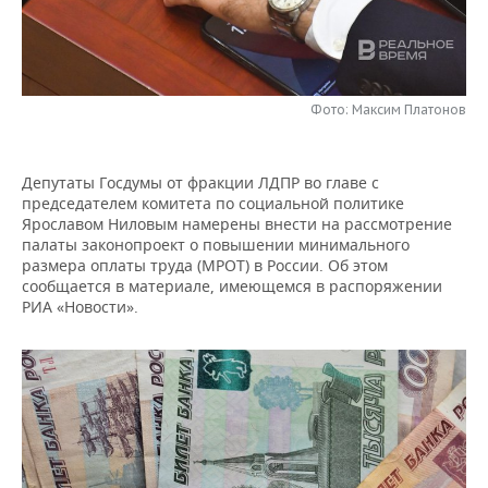
НЕФТЕХИМИЯ
РОЗНИЧНАЯ ТОРГОВЛЯ
НОВОСТИ ТЕХНОЛОГИЙ
МЕРОПРИЯТИЯ
НЕФТЬ
ТРАНСПОРТ
IT
НОВОСТИ МЕРОПРИЯТИЙ
СПОРТ
ОПК
Фото: Максим Платонов
УСЛУГИ
МЕДИА
ВЫЕЗДНАЯ РЕДАКЦИЯ
НОВОСТИ СПОРТА
ОБЩЕСТВО
ЭНЕРГЕТИКА
Депутаты Госдумы от фракции ЛДПР во главе с
ТЕЛЕКОММУНИКАЦИИ
БИЗНЕС-БРАНЧИ
ФУТБОЛ
НОВОСТИ ОБЩЕСТВА
ФОТОГАЛЕРЕЯ
председателем комитета по социальной политике
Ярославом Ниловым намерены внести на рассмотрение
ONLINE-КОНФЕРЕНЦИИ
ХОККЕЙ
ВЛАСТЬ
СЮЖЕТЫ
палаты законопроект о повышении минимального
размера оплаты труда (МРОТ) в России. Об этом
сообщается в материале, имеющемся в распоряжении
ОТКРЫТАЯ ЛЕКЦИЯ
БАСКЕТБОЛ
ИНФРАСТРУКТУРА
СПРАВОЧНИК
РИА «Новости».
ВОЛЕЙБОЛ
ИСТОРИЯ
СПИСОК ПЕРСОН
ПОЛНАЯ ВЕРСИЯ
КИБЕРСПОРТ
КУЛЬТУРА
СПИСОК КОМПАНИЙ
ФИГУРНОЕ КАТАНИЕ
МЕДИЦИНА