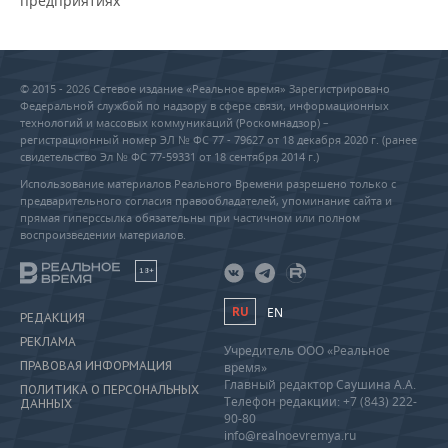
предприятиях
© 2015 - 2026 Сетевое издание «Реальное время» Зарегистрировано
Федеральной службой по надзору в сфере связи, информационных
технологий и массовых коммуникаций (Роскомнадзор) –
регистрационный номер ЭЛ № ФС 77 - 79627 от 18 декабря 2020 г. (ранее
свидетельство Эл № ФС 77-59331 от 18 сентября 2014 г.)
Использование материалов Реального Времени разрешено только с
предварительного согласия правообладателей, упоминание сайта и
прямая гиперссылка обязательны при частичном или полном
воспроизведении материалов.
18+
RU
EN
РЕДАКЦИЯ
РЕКЛАМА
Учредитель ООО «Реальное
ПРАВОВАЯ ИНФОРМАЦИЯ
время»
Главный редактор Саушина А.А.
ПОЛИТИКА О ПЕРСОНАЛЬНЫХ
Телефон редакции: +7 (843) 222-
ДАННЫХ
90-80
info@realnoevremya.ru