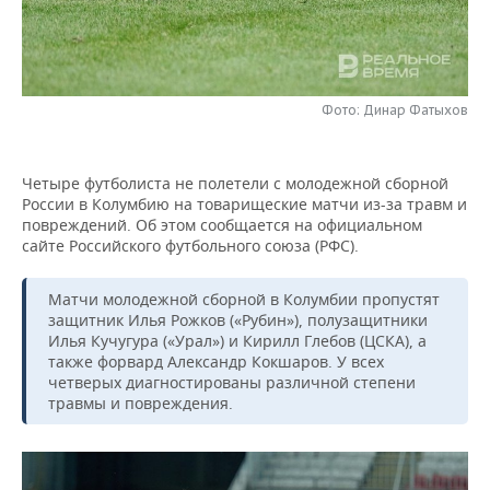
НЕФТЕХИМИЯ
РОЗНИЧНАЯ ТОРГОВЛЯ
НОВОСТИ ТЕХНОЛОГИЙ
МЕРОПРИЯТИЯ
НЕФТЬ
ТРАНСПОРТ
IT
НОВОСТИ МЕРОПРИЯТИЙ
СПОРТ
ОПК
Фото: Динар Фатыхов
УСЛУГИ
МЕДИА
ВЫЕЗДНАЯ РЕДАКЦИЯ
НОВОСТИ СПОРТА
ОБЩЕСТВО
ЭНЕРГЕТИКА
Четыре футболиста не полетели с молодежной сборной
ТЕЛЕКОММУНИКАЦИИ
БИЗНЕС-БРАНЧИ
ФУТБОЛ
НОВОСТИ ОБЩЕСТВА
ФОТОГАЛЕРЕЯ
России в Колумбию на товарищеские матчи из-за травм и
повреждений. Об этом сообщается на официальном
ONLINE-КОНФЕРЕНЦИИ
ХОККЕЙ
ВЛАСТЬ
СЮЖЕТЫ
сайте Российского футбольного союза (РФС).
ОТКРЫТАЯ ЛЕКЦИЯ
БАСКЕТБОЛ
ИНФРАСТРУКТУРА
СПРАВОЧНИК
Матчи молодежной сборной в Колумбии пропустят
защитник Илья Рожков («Рубин»), полузащитники
Илья Кучугура («Урал») и Кирилл Глебов (ЦСКА), а
ВОЛЕЙБОЛ
ИСТОРИЯ
СПИСОК ПЕРСОН
ПОЛНАЯ ВЕРСИЯ
также форвард Александр Кокшаров. У всех
четверых диагностированы различной степени
КИБЕРСПОРТ
КУЛЬТУРА
СПИСОК КОМПАНИЙ
травмы и повреждения.
ФИГУРНОЕ КАТАНИЕ
МЕДИЦИНА