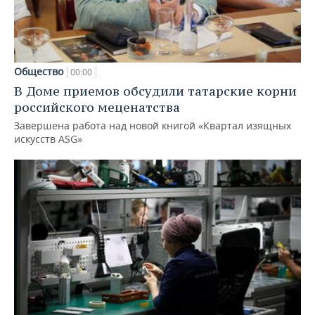
Общество
00:00
В Доме приемов обсудили татарские корни
российского меценатства
Завершена работа над новой книгой «Квартал изящных
искусств ASG»