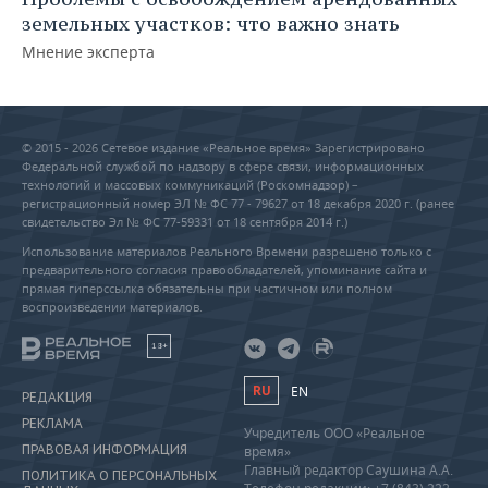
земельных участков: что важно знать
Мнение эксперта
© 2015 - 2026 Сетевое издание «Реальное время» Зарегистрировано
Федеральной службой по надзору в сфере связи, информационных
технологий и массовых коммуникаций (Роскомнадзор) –
регистрационный номер ЭЛ № ФС 77 - 79627 от 18 декабря 2020 г. (ранее
свидетельство Эл № ФС 77-59331 от 18 сентября 2014 г.)
Использование материалов Реального Времени разрешено только с
предварительного согласия правообладателей, упоминание сайта и
прямая гиперссылка обязательны при частичном или полном
воспроизведении материалов.
18+
RU
EN
РЕДАКЦИЯ
РЕКЛАМА
Учредитель ООО «Реальное
ПРАВОВАЯ ИНФОРМАЦИЯ
время»
Главный редактор Саушина А.А.
ПОЛИТИКА О ПЕРСОНАЛЬНЫХ