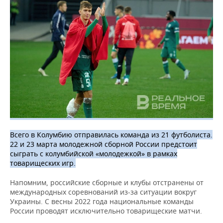
ВОДНЫЕ ВИДЫ СПОРТА
ОБРАЗОВАНИЕ
ХОККЕЙ С МЯЧОМ
ПРОИСШЕСТВИЯ
Всего в Колумбию отправилась команда из 21 футболиста.
22 и 23 марта молодежной сборной России предстоит
сыграть с колумбийской «молодежкой» в рамках
товарищеских игр.
Напомним, российские сборные и клубы отстранены от
международных соревнований из-за ситуации вокруг
Украины. С весны 2022 года национальные команды
России проводят исключительно товарищеские матчи.