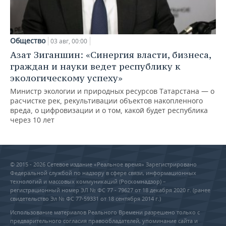
Общество
03 авг, 00:00
Азат Зиганшин: «Синергия власти, бизнеса,
граждан и науки ведет республику к
экологическому успеху»
Министр экологии и природных ресурсов Татарстана — о
расчистке рек, рекультивации объектов накопленного
вреда, о цифровизации и о том, какой будет республика
через 10 лет
© 2015 - 2026 Сетевое издание «Реальное время» Зарегистрировано
Федеральной службой по надзору в сфере связи, информационных
технологий и массовых коммуникаций (Роскомнадзор) –
регистрационный номер ЭЛ № ФС 77 - 79627 от 18 декабря 2020 г. (ранее
свидетельство Эл № ФС 77-59331 от 18 сентября 2014 г.)
Использование материалов Реального Времени разрешено только с
предварительного согласия правообладателей, упоминание сайта и