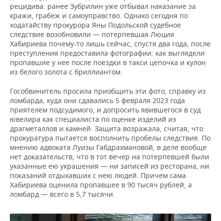
ВОДНЫЕ ВИДЫ СПОРТА
ОБРАЗОВАНИЕ
рецидива: ранее Зубрилин уже отбывал наказание за
кражи, грабеж и самоуправство. Однако сегодня по
ХОККЕЙ С МЯЧОМ
ПРОИСШЕСТВИЯ
ходатайству прокурора Яны Подольской судебное
следствие возобновили — потерпевшая Люция
Хабириева почему-то лишь сейчас, спустя два года, после
преступления предоставила фотографии: как выглядели
пропавшие у нее после поездки в такси цепочка и кулон
из белого золота с бриллиантом.
Гособвинитель просила приобщить эти фото, справку из
ломбарда, куда они сдавались 5 февраля 2023 года
приятелем подсудимого, и допросить явившегося в суд
ювелира как специалиста по оценке изделий из
драгметаллов и камней. Защита возражала, считая, что
прокуратура пытается восполнить пробелы следствия. По
мнению адвоката Луизы Габдрахмановой, в деле вообще
нет доказательств, что в тот вечер на потерпевшей были
указанные ею украшения — ни записей из ресторана, ни
показаний отдыхавших с нею людей. Причем сама
Хабириева оценила пропавшее в 90 тысяч рублей, а
ломбард — всего в 5,7 тысячи.