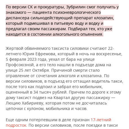
По версии СК и прокуратуры, Зубрилин смог получить у
знакомого — пациента психоневрологического
диспансера сильнодействующий препарат клозапин,
который подмешивал в питьевую воду и водку и
предлагал своим пассажирам. Подбирал тех, кто уже
находится в состоянии алкогольного опьянения.
Жертвой обвиняемого таксиста силовики считают 22-
летнего Юрия Ефремова, который в ночь на воскресенье,
5 февраля 2023 года, уехал от бара на улице
Профсоюзной, а его тело нашли в подъезде дома на
улице 25 лет Октября. Причиной смерти стало
отравление от сочетания алкоголя и клозапина. По
версии силовиков, в подъезд его оттащил водитель такси,
после того как подпоил и забрал его мобильник,
оцененный в 34 тысяч рублей. Причем по дороге к этому
дому таксист подвез на Квартал другую пассажирку —
Люцию Хабириеву, которая потом не досчиталась
цепочки с кулоном, мобильника и часов.
Еще одним потерпевшим в деле признан
17-летний
подросток
. По версии силовиков, после поездки в такси