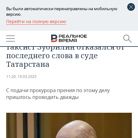
Вы были автоматически перенаправлены на мобильную
версию.
Перейти на полную версию
РЕГИОНЫ
ПРОИСШЕСТВИЯ
«Никого не травил, не угощал»:
БАШКОРТОСТАН
НОВОСТИ
таксист Зубрилин отказался от
ТАТАРСТАН
АНАЛИТИКА
последнего слова в суде
Татарстана
УДМУРТИЯ
НОВОСТИ АНАЛИТИКИ
ЭКОНОМИКА
11:20, 19.03.2025
ДЕКЛАРАЦИИ О ДОХОДАХ
НОВОСТИ ЭКОНОМИКИ
ПРОМЫШЛЕННОСТЬ
С подачи прокурора прения по этому делу
КОРОЛИ ГОСЗАКАЗА ПФО
ФИНАНСЫ
НОВОСТИ
НЕДВИЖИМОСТЬ
пришлось проводить дважды
ПРОМЫШЛЕННОСТИ
ВУЗЫ ТАТАРСТАНА
БАНКИ
НОВОСТИ НЕДВИЖИМОСТИ
АВТО
АГРОПРОМ
КОМУ ПРИНАДЛЕЖАТ
БЮДЖЕТ
НОВОСТИ АВТО
БИЗНЕС
ТОРГОВЫЕ ЦЕНТРЫ
МАШИНОСТРОЕНИЕ
ТАТАРСТАНА
ИНВЕСТИЦИИ
НОВОСТИ БИЗНЕСА
ТЕХНОЛОГИИ