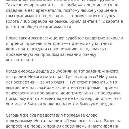
Также ювелир пояснить — в ломбардах оценивается не
изделие, а вес драгметалла, поэтому любое украшение
там принимают по цене лома — привязанного к курсу
золота либо серебра на рынке, бриллианты в 1-2 карата в
расчет вообще не принимаются.
После такой экспресс-оценки судебное следствие закрыли
и прения провели повторно — причем их участники
лишь подтверждали свою позицию, не вдаваясь в
проведенную на прошлом заседании оценку
доказательств.
Когда очередь дошла до Зубрилина тот заявил: «Никого
не травил. Никого не угощал. Где экспертиза? Ни у кого
нет экспертиз — за что судят?» Тут стоит пояснить, что
выжившим пассажирам экспертиза на предмет приема
психотропного препарата, действительно не проводили.
Поскольку на тот момент даже не было версии о том, что
они могли быть отравлены. А потом было уже поздно.
Сегодня же суд предоставил последнее слово
подсудимому. Но тот заявил: «Я уже все сказал». Ранее на
допросе и в первых прениях обвиняемый настаивал на