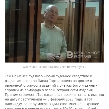
Ирина Плотникова / realnoevremya.ru
Тем не менее суд возобновил судебное следствие и
озадачил ювелира Павла Тартыгашева вопросом о
рыночной стоимости изделий с учетом фото и данных
справки из ломбарда о весе и сохранности изделия.
Причем стоимость Тартыгашева просили назвать именно
на дату преступления — 5 февраля 2023 года, и тот
навскидку, за пару минут выдал свое мнение — данное
ювелирное изделие могло стоить 30–40 тысяч рублей.