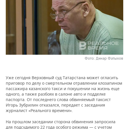
НЕФТЕХИМИЯ
РОЗНИЧНАЯ ТОРГОВЛЯ
НОВОСТИ ТЕХНОЛОГИЙ
МЕРОПРИЯТИЯ
НЕФТЬ
ТРАНСПОРТ
IT
НОВОСТИ МЕРОПРИЯТИЙ
СПОРТ
ОПК
УСЛУГИ
МЕДИА
ВЫЕЗДНАЯ РЕДАКЦИЯ
НОВОСТИ СПОРТА
ОБЩЕСТВО
ЭНЕРГЕТИКА
ТЕЛЕКОММУНИКАЦИИ
БИЗНЕС-БРАНЧИ
ФУТБОЛ
НОВОСТИ ОБЩЕСТВА
ФОТОГАЛЕРЕЯ
Фото: Динар Фатыхов
ONLINE-КОНФЕРЕНЦИИ
ХОККЕЙ
ВЛАСТЬ
СЮЖЕТЫ
ОТКРЫТАЯ ЛЕКЦИЯ
БАСКЕТБОЛ
ИНФРАСТРУКТУРА
СПРАВОЧНИК
Уже сегодня Верховный суд Татарстана может огласить
приговор по делу о смертельном отравлении клозапином
пассажира казанского такси и покушении на жизнь еще
ВОЛЕЙБОЛ
ИСТОРИЯ
СПИСОК ПЕРСОН
ПОЛНАЯ ВЕРСИЯ
одного, а также разбоях в салоне авто и подделке
паспорта. От последнего слова обвиняемый таксист
КИБЕРСПОРТ
КУЛЬТУРА
СПИСОК КОМПАНИЙ
Игорь Зубрилин отказался, передает с заседания
журналист «Реального времени».
ФИГУРНОЕ КАТАНИЕ
МЕДИЦИНА
На прошлом заседании сторона обвинения запросила
для подсудимого 22 года особого режима — с учетом