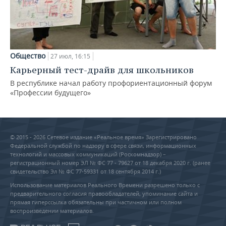
Общество
27 июл, 16:15
Карьерный тест-драйв для школьников
В республике начал работу профориентационный форум
«Профессии будущего»
© 2015 - 2026 Сетевое издание «Реальное время» Зарегистрировано
Федеральной службой по надзору в сфере связи, информационных
технологий и массовых коммуникаций (Роскомнадзор) –
регистрационный номер ЭЛ № ФС 77 - 79627 от 18 декабря 2020 г. (ранее
свидетельство Эл № ФС 77-59331 от 18 сентября 2014 г.)
Использование материалов Реального Времени разрешено только с
предварительного согласия правообладателей, упоминание сайта и
прямая гиперссылка обязательны при частичном или полном
воспроизведении материалов.