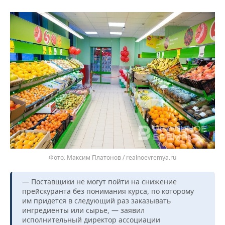
ВОДНЫЕ ВИДЫ СПОРТА
ОБРАЗОВАНИЕ
ХОККЕЙ С МЯЧОМ
ПРОИСШЕСТВИЯ
Максим Платонов / realnoevremya.ru
— Поставщики не могут пойти на снижение
прейскуранта без понимания курса, по которому
им придется в следующий раз заказывать
ингредиенты или сырье, — заявил
исполнительный директор ассоциации