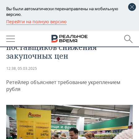
Вы были автоматически перенаправлены на мобильную
версию.
Перейти на полную версию
РЕГИОНЫ
ЭКОНОМИКА
СМИ: Auchan добивается от
БАШКОРТОСТАН
НОВОСТИ
поставщиков снижения
ТАТАРСТАН
АНАЛИТИКА
закупочных цен
УДМУРТИЯ
НОВОСТИ АНАЛИТИКИ
ЭКОНОМИКА
12:38, 05.03.2025
ДЕКЛАРАЦИИ О ДОХОДАХ
НОВОСТИ ЭКОНОМИКИ
ПРОМЫШЛЕННОСТЬ
Ретейлер объясняет требование укреплением
рубля
КОРОЛИ ГОСЗАКАЗА ПФО
ФИНАНСЫ
НОВОСТИ
НЕДВИЖИМОСТЬ
ПРОМЫШЛЕННОСТИ
ВУЗЫ ТАТАРСТАНА
БАНКИ
НОВОСТИ НЕДВИЖИМОСТИ
АВТО
АГРОПРОМ
КОМУ ПРИНАДЛЕЖАТ
БЮДЖЕТ
НОВОСТИ АВТО
БИЗНЕС
ТОРГОВЫЕ ЦЕНТРЫ
МАШИНОСТРОЕНИЕ
ТАТАРСТАНА
ИНВЕСТИЦИИ
НОВОСТИ БИЗНЕСА
ТЕХНОЛОГИИ