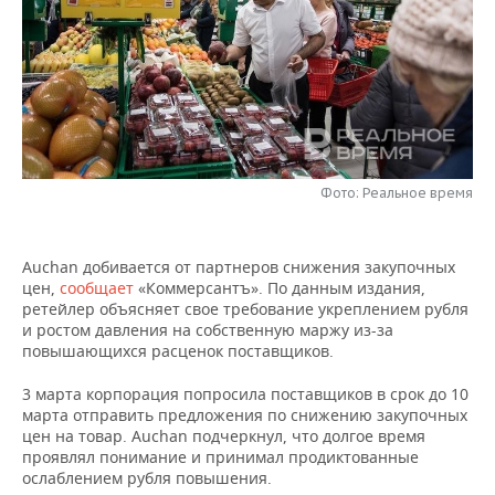
НЕФТЕХИМИЯ
РОЗНИЧНАЯ ТОРГОВЛЯ
НОВОСТИ ТЕХНОЛОГИЙ
МЕРОПРИЯТИЯ
НЕФТЬ
ТРАНСПОРТ
IT
НОВОСТИ МЕРОПРИЯТИЙ
СПОРТ
ОПК
УСЛУГИ
МЕДИА
ВЫЕЗДНАЯ РЕДАКЦИЯ
НОВОСТИ СПОРТА
ОБЩЕСТВО
ЭНЕРГЕТИКА
ТЕЛЕКОММУНИКАЦИИ
БИЗНЕС-БРАНЧИ
ФУТБОЛ
НОВОСТИ ОБЩЕСТВА
ФОТОГАЛЕРЕЯ
Фото: Реальное время
ONLINE-КОНФЕРЕНЦИИ
ХОККЕЙ
ВЛАСТЬ
СЮЖЕТЫ
Auchan добивается от партнеров снижения закупочных
цен,
сообщает
«Коммерсантъ». По данным издания,
ОТКРЫТАЯ ЛЕКЦИЯ
БАСКЕТБОЛ
ИНФРАСТРУКТУРА
СПРАВОЧНИК
ретейлер объясняет свое требование укреплением рубля
и ростом давления на собственную маржу из-за
ВОЛЕЙБОЛ
ИСТОРИЯ
СПИСОК ПЕРСОН
ПОЛНАЯ ВЕРСИЯ
повышающихся расценок поставщиков.
3 марта корпорация попросила поставщиков в срок до 10
КИБЕРСПОРТ
КУЛЬТУРА
СПИСОК КОМПАНИЙ
марта отправить предложения по снижению закупочных
цен на товар. Auchan подчеркнул, что долгое время
ФИГУРНОЕ КАТАНИЕ
МЕДИЦИНА
проявлял понимание и принимал продиктованные
ослаблением рубля повышения.