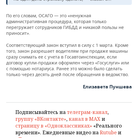
ВОДНЫЕ ВИДЫ СПОРТА
ОБРАЗОВАНИЕ
ХОККЕЙ С МЯЧОМ
ПРОИСШЕСТВИЯ
По его словам, ОСАГО — это «ненужная
административная процедура, которая только
перегружает сотрудников ГИБДД и никакой пользы не
приносит».
Соответствующий закон вступил в силу с 1 марта. Кроме
того, закон разрешает водителям при продаже машины
сразу снимать ее с учета в Госавтоинспекции, если
договор купли-продажи оформлен через «Госуслуги» или
с помощью нотариуса. Ранее это можно было сделать
только через десять дней после обращения в ведомство.
Елизавета Пуншева
Подписывайтесь на
телеграм-канал
,
группу «ВКонтакте»
,
канал в MAX
и
страницу в «Одноклассниках»
«Реального
времени». Ежедневные видео на
Rutube
и