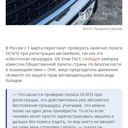
НЕФТЕХИМИЯ
РОЗНИЧНАЯ ТОРГОВЛЯ
НОВОСТИ ТЕХНОЛОГИЙ
МЕРОПРИЯТИЯ
НЕФТЬ
ТРАНСПОРТ
IT
НОВОСТИ МЕРОПРИЯТИЙ
СПОРТ
ОПК
Фото: Реальное время
УСЛУГИ
МЕДИА
ВЫЕЗДНАЯ РЕДАКЦИЯ
НОВОСТИ СПОРТА
ОБЩЕСТВО
ЭНЕРГЕТИКА
В России с 1 марта перестанут проверять наличие полиса
ТЕЛЕКОММУНИКАЦИИ
БИЗНЕС-БРАНЧИ
ФУТБОЛ
НОВОСТИ ОБЩЕСТВА
ФОТОГАЛЕРЕЯ
ОСАГО при регистрации автомобиля, так как это
избыточная процедура. Об этом ТАСС
сообщил
зампред
ONLINE-КОНФЕРЕНЦИИ
ХОККЕЙ
ВЛАСТЬ
СЮЖЕТЫ
комиссии Общественной палаты страны по безопасности
и взаимодействию с ОНК, вице-председатель движения
«Комитет по защите прав автовладельцев» Александр
ОТКРЫТАЯ ЛЕКЦИЯ
БАСКЕТБОЛ
ИНФРАСТРУКТУРА
СПРАВОЧНИК
Холодов.
ВОЛЕЙБОЛ
ИСТОРИЯ
СПИСОК ПЕРСОН
ПОЛНАЯ ВЕРСИЯ
— Что касается проверки полиса ОСАГО при
регистрации, это действительно уже абсолютно
КИБЕРСПОРТ
КУЛЬТУРА
СПИСОК КОМПАНИЙ
бесполезная процедура, учитывая, что можно
полис на один день приобрести. То есть если
ФИГУРНОЕ КАТАНИЕ
МЕДИЦИНА
человек хочет просто зарегистрировать машину и
дальше без полиса ездить, то ему никто не мешает
на один день страховку сделать, — сказал он.