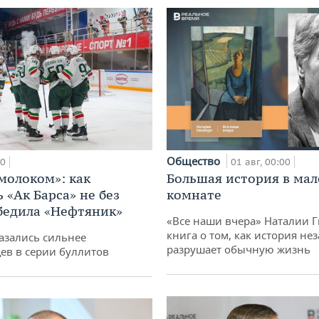
Общество
00
01 авг, 00:00
 молоком»: как
Большая история в ма
 «Ак Барса» не без
комнате
бедила «Нефтяник»
«Все наши вчера» Наталии 
книга о том, как история не
азались сильнее
разрушает обычную жизнь
ев в серии буллитов