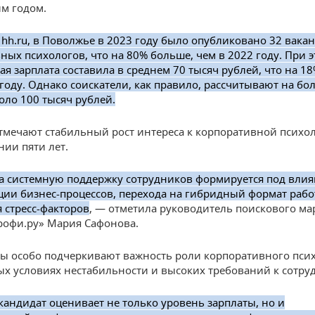
м годом.
hh.ru, в Поволжье в 2023 году было опубликовано 32 вака
ных психологов, что на 80% больше, чем в 2022 году. При 
ая зарплата составила в среднем 70 тысяч рублей, что на 1
 году. Однако соискатели, как правило, рассчитывают на бо
оло 100 тысяч рублей.
тмечают стабильный рост интереса к корпоративной психо
нии пяти лет.
а системную поддержку сотрудников формируется под вли
ии бизнес-процессов, перехода на гибридный формат рабо
 стресс-факторов
, — отметила руководитель поискового ма
рофи.ру» Мария Сафонова.
ы особо подчеркивают важность роли корпоративного псих
х условиях нестабильности и высоких требований к сотру
кандидат оценивает не только уровень зарплаты, но и