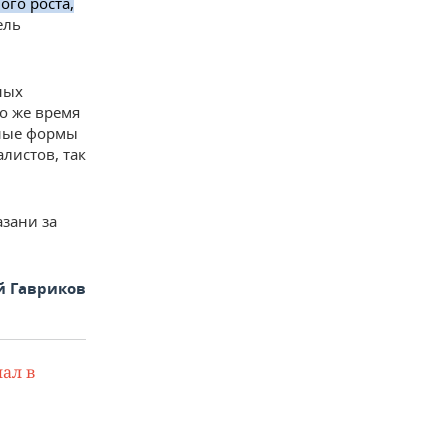
ого роста,
ель
ных
то же время
чные формы
листов, так
зани за
й Гавриков
ал в