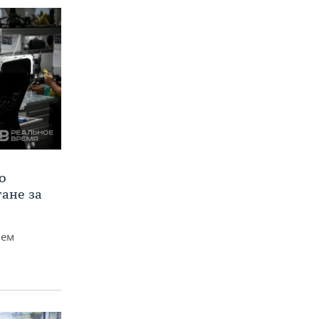
о
тане за
чем