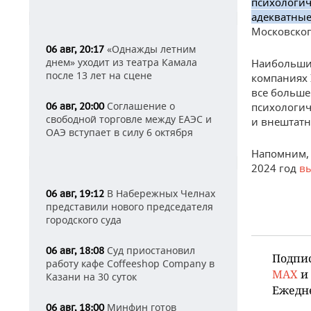
психологич
адекватные
Московског
«Однажды летним
06 авг, 20:17
днем» уходит из театра Камала
Наибольший
после 13 лет на сцене
компаниях 
все больше
Соглашение о
06 авг, 20:00
психологич
свободной торговле между ЕАЭС и
и внештатн
ОАЭ вступает в силу 6 октября
Напомним, 
2024 год
в
В Набережных Челнах
06 авг, 19:12
представили нового председателя
городского суда
Суд приостановил
06 авг, 18:08
Подпи
работу кафе Coffeeshop Company в
MAX
и
Казани на 30 суток
Ежедн
Минфин готов
06 авг, 18:00