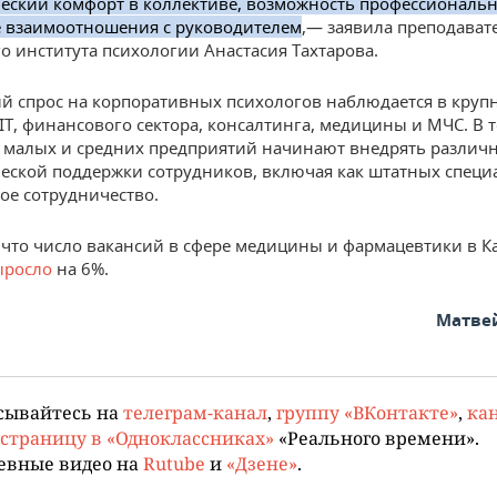
еский комфорт в коллективе, возможность профессиональн
 взаимоотношения с руководителем
,— заявила преподават
о института психологии Анастасия Тахтарова.
 спрос на корпоративных психологов наблюдается в круп
IT, финансового сектора, консалтинга, медицины и МЧС. В 
 малых и средних предприятий начинают внедрять разли
еской поддержки сотрудников, включая как штатных специа
ое сотрудничество.
что число вакансий в сфере медицины и фармацевтики в Ка
ыросло
на 6%.
Матве
сывайтесь на
телеграм-канал
,
группу «ВКонтакте»
,
кан
страницу в «Одноклассниках»
«Реального времени».
евные видео на
Rutube
и
«Дзене»
.