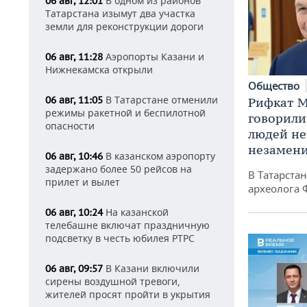
В одном из районов
06 авг, 12:01
Татарстана изымут два участка
земли для реконструкции дороги
Аэропорты Казани и
06 авг, 11:28
Нижнекамска открыли
Общество
В Татарстане отменили
06 авг, 11:05
Рифкат М
режимы ракетной и беспилотной
говорили
опасности
людей нет
незамен
В казанском аэропорту
06 авг, 10:46
задержано более 50 рейсов на
В Татарста
прилет и вылет
археолога 
На казанской
06 авг, 10:24
телебашне включат праздничную
подсветку в честь юбилея РТРС
В Казани включили
06 авг, 09:57
сирены воздушной тревоги,
жителей просят пройти в укрытия