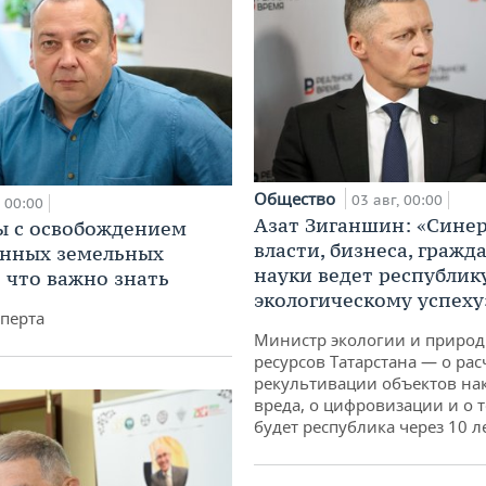
Общество
03 авг, 00:00
00:00
Азат Зиганшин: «Сине
 с освобождением
власти, бизнеса, гражд
анных земельных
науки ведет республик
: что важно знать
экологическому успеху
перта
Министр экологии и приро
ресурсов Татарстана — о рас
рекультивации объектов на
вреда, о цифровизации и о т
будет республика через 10 л