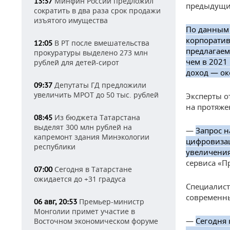
Минфин России предложил
13:37
предыдущи
сократить в два раза срок продажи
изъятого имущества
По данным 
корпоратив
В РТ после вмешательства
12:05
предлагаем
прокуратуры выделено 273 млн
чем в 2021
рублей для детей-сирот
доход — ок
Депутаты ГД предложили
09:37
увеличить МРОТ до 50 тыс. рублей
Эксперты о
на протяже
Из бюджета Татарстана
08:45
выделят 300 млн рублей на
—
Запрос н
капремонт здания Минэкологии
цифровизац
республики
увеличения
сервиса «П
Сегодня в Татарстане
07:00
ожидается до +31 градуса
Специалист
современны
Премьер-министр
06 авг, 20:53
Монголии примет участие в
—
Сегодня 
Восточном экономическом форуме