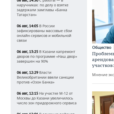
С работы — в
06 авг, 14:50
наручниках: по делу о взятке
задержали замглавы «Банка
Татарстан»
В России
06 авг, 14:05
зафиксированы массовые сбои
онлайн-сервисов и мобильной
связи
Общество
В Казани капремонт
06 авг, 13:25
Проблемы
дворов по программе «Наш двор»
арендов
завершен на 90%
участков
Власти
06 авг, 12:29
Мнение экс
Великобритании ввели санкции
против «Озон Банка»
На участке М-12 от
06 авг, 12:15
Москвы до Казани увеличилось
число зон придорожного сервиса