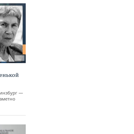
ленькой
Гинзбург —
заметно