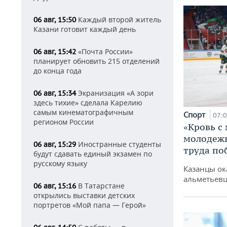
Каждый второй житель
06 авг, 15:50
Казани готовит каждый день
«Почта России»
06 авг, 15:42
планирует обновить 215 отделений
до конца года
Экранизация «А зори
06 авг, 15:34
здесь тихие» сделала Карелию
самым кинематографичным
Спорт
07:
регионом России
«Кровь с
молодежь
Иностранные студенты
06 авг, 15:29
труда по
будут сдавать единый экзамен по
русскому языку
Казанцы ок
альметьевц
В Татарстане
06 авг, 15:16
открылись выставки детских
портретов «Мой папа — Герой»