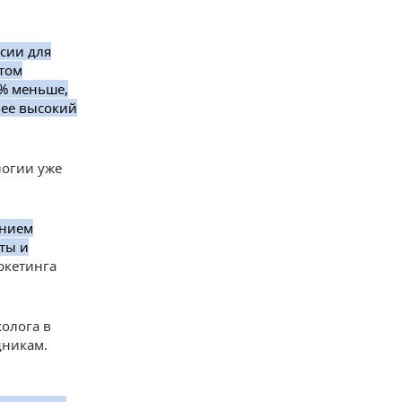
нсии для
этом
8% меньше,
лее высокий
логии уже
янием
ты и
ркетинга
олога в
дникам.