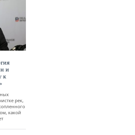
ргия
ан и
у к
»
дных
чистке рек,
копленного
ом, какой
ет