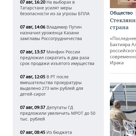
На выборах в
07 авг, 16:20
Татарстане усилят меры
Общество
безопасности из-за угрозы БПЛА
Стеклянн
страна
Владимир Путин
07 авг, 14:06
назначил уроженца Казани
«Последнее
замглавы Россотрудничества
Бахтияра А
российског
Минфин России
07 авг, 13:37
современно
предложил сократить в два раза
Ирака
срок продажи изъятого имущества
В РТ после
07 авг, 12:05
вмешательства прокуратуры
выделено 273 млн рублей для
детей-сирот
Депутаты ГД
07 авг, 09:37
предложили увеличить МРОТ до 50
тыс. рублей
Из бюджета
07 авг, 08:45