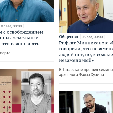
07 авг, 00:00
 с освобождением
Общество
анных земельных
03 авг, 00:00
Рифкат Минниханов: «
: что важно знать
говорили, что незаме
перта
людей нет, но, к сожал
незаменимый»
В Татарстане прошел семина
археолога Фаяза Хузина