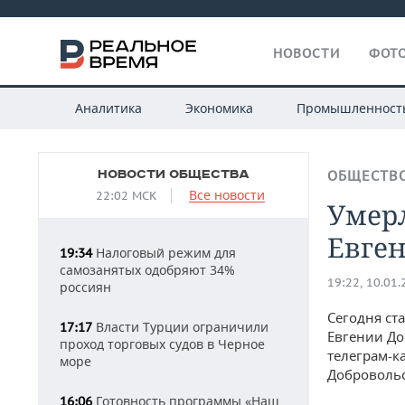
НОВОСТИ
ФОТО
Аналитика
Экономика
Промышленност
НОВОСТИ ОБЩЕСТВА
ОБЩЕСТВ
Все новости
22:02 МСК
Умерл
Евге
Налоговый режим для
19:34
самозанятых одобряют 34%
19:22, 10.01
россиян
Сегодня ст
Власти Турции ограничили
17:17
Евгении До
проход торговых судов в Черное
телеграм-к
море
Добровольс
Готовность программы «Наш
16:06