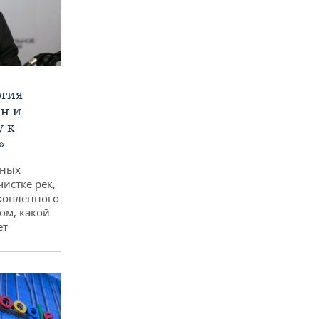
ргия
ан и
у к
»
дных
чистке рек,
копленного
ом, какой
ет