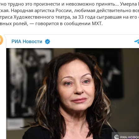
но трудно это произнести и невозможно принять… Умерла 
кая. Народная артистка России, любимая действительно вс
триса Художественного театра, за 33 года сыгравшая на его
авных ролей, — говорится в сообщении МХТ.