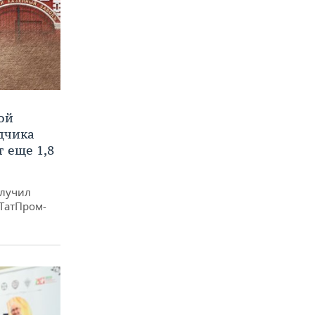
ой
ядчика
 еще 1,8
олучил
«ТатПром-