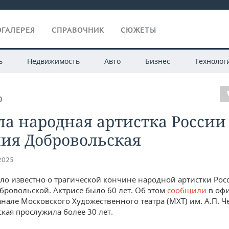
ГАЛЕРЕЯ
СПРАВОЧНИК
СЮЖЕТЫ
ь
Недвижимость
Авто
Бизнес
Технолог
О
а народная артистка России
ния Добровольская
.2025
ало известно о трагической кончине народной артистки Рос
бровольской. Актрисе было 60 лет. Об этом
сообщили
в оф
анале Московского Художественного театра (МХТ) им. А.П. Че
кая прослужила более 30 лет.