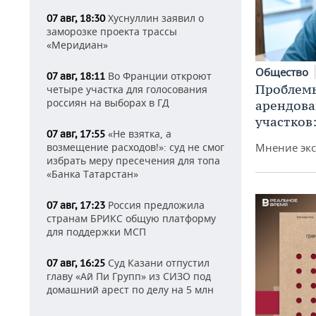
Хуснуллин заявил о
07 авг, 18:30
заморозке проекта трассы
«Меридиан»
Общество
Во Франции откроют
07 авг, 18:11
Проблемы
четыре участка для голосования
россиян на выборах в ГД
арендов
участков
«Не взятка, а
07 авг, 17:55
возмещение расходов!»: суд не смог
Мнение экс
избрать меру пресечения для топа
«Банка Татарстан»
Россия предложила
07 авг, 17:23
странам БРИКС общую платформу
для поддержки МСП
Суд Казани отпустил
07 авг, 16:25
главу «Ай Пи Групп» из СИЗО под
домашний арест по делу на 5 млн