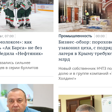
Промышленность
вг, 07:00
00:00
 молоком»: как
Бизнес-обзор: порохов
 «Ак Барса» не без
узаконил цеха, с подр
бедила «Нефтяник»
лагеря в Крыму требуют
млрд
азались сильнее
ев в серии буллитов
Новый собственник НЧТЗ п
долю и в группе компаний 
Холдинг»