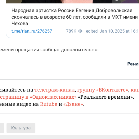
ремени прощания сообщат дополнительно.
Рена
сывайтесь на
телеграм-канал
,
группу «ВКонтакте»
,
кан
страницу в «Одноклассниках»
«Реального времени».
евные видео на
Rutube
и
«Дзене»
.
Культура