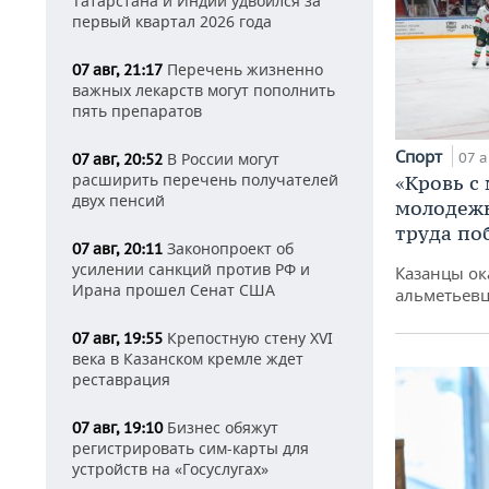
Татарстана и Индии удвоился за
первый квартал 2026 года
Перечень жизненно
07 авг, 21:17
важных лекарств могут пополнить
пять препаратов
Спорт
07 а
В России могут
07 авг, 20:52
расширить перечень получателей
«Кровь с
двух пенсий
молодежь
труда по
Законопроект об
07 авг, 20:11
усилении санкций против РФ и
Казанцы ок
Ирана прошел Сенат США
альметьевц
Крепостную стену XVI
07 авг, 19:55
века в Казанском кремле ждет
реставрация
Бизнес обяжут
07 авг, 19:10
регистрировать сим-карты для
устройств на «Госуслугах»