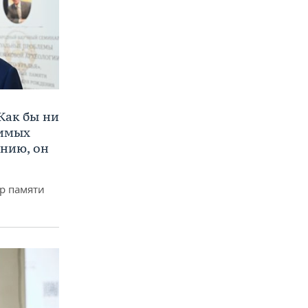
Как бы ни
нимых
ению, он
р памяти