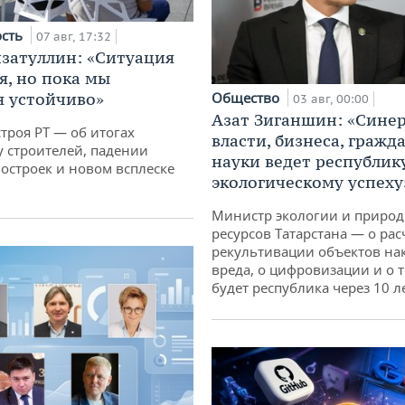
ость
07 авг, 17:32
затуллин: «Ситуация
я, но пока мы
 устойчиво»
Общество
03 авг, 00:00
Азат Зиганшин: «Сине
троя РТ — об итогах
власти, бизнеса, гражд
у строителей, падении
науки ведет республик
остроек и новом всплеске
экологическому успеху
Министр экологии и приро
ресурсов Татарстана — о рас
рекультивации объектов на
вреда, о цифровизации и о т
будет республика через 10 л