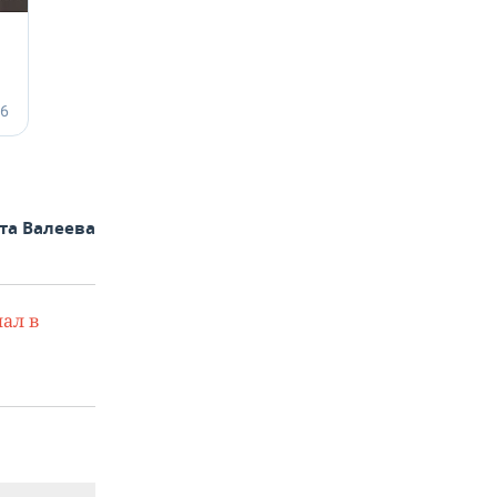
та Валеева
ал в