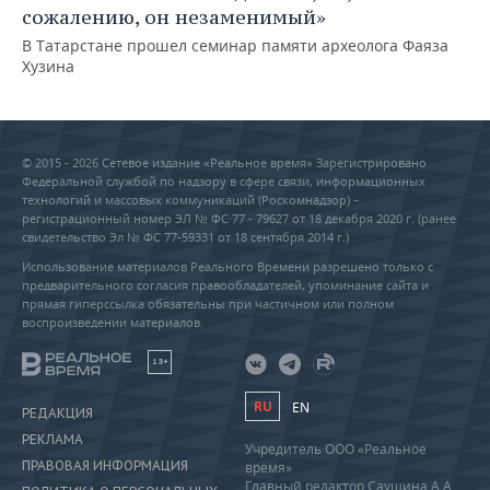
сожалению, он незаменимый»
В Татарстане прошел семинар памяти археолога Фаяза
Хузина
© 2015 - 2026 Сетевое издание «Реальное время» Зарегистрировано
Федеральной службой по надзору в сфере связи, информационных
технологий и массовых коммуникаций (Роскомнадзор) –
регистрационный номер ЭЛ № ФС 77 - 79627 от 18 декабря 2020 г. (ранее
свидетельство Эл № ФС 77-59331 от 18 сентября 2014 г.)
Использование материалов Реального Времени разрешено только с
предварительного согласия правообладателей, упоминание сайта и
прямая гиперссылка обязательны при частичном или полном
воспроизведении материалов.
18+
RU
EN
РЕДАКЦИЯ
РЕКЛАМА
Учредитель ООО «Реальное
ПРАВОВАЯ ИНФОРМАЦИЯ
время»
Главный редактор Саушина А.А.