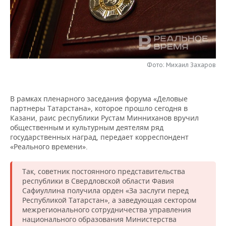
НЕФТЕХИМИЯ
РОЗНИЧНАЯ ТОРГОВЛЯ
НОВОСТИ ТЕХНОЛОГИЙ
МЕРОПРИЯТИЯ
НЕФТЬ
ТРАНСПОРТ
IT
НОВОСТИ МЕРОПРИЯТИЙ
СПОРТ
ОПК
УСЛУГИ
МЕДИА
ВЫЕЗДНАЯ РЕДАКЦИЯ
НОВОСТИ СПОРТА
ОБЩЕСТВО
Фото: Михаил Захаров
ЭНЕРГЕТИКА
ТЕЛЕКОММУНИКАЦИИ
БИЗНЕС-БРАНЧИ
ФУТБОЛ
НОВОСТИ ОБЩЕСТВА
ФОТОГАЛЕРЕЯ
В рамках пленарного заседания форума «Деловые
партнеры Татарстана», которое прошло сегодня в
ONLINE-КОНФЕРЕНЦИИ
ХОККЕЙ
ВЛАСТЬ
СЮЖЕТЫ
Казани, раис республики Рустам Минниханов вручил
общественным и культурным деятелям ряд
ОТКРЫТАЯ ЛЕКЦИЯ
БАСКЕТБОЛ
ИНФРАСТРУКТУРА
СПРАВОЧНИК
государственных наград, передает корреспондент
«Реального времени».
ВОЛЕЙБОЛ
ИСТОРИЯ
СПИСОК ПЕРСОН
ПОЛНАЯ ВЕРСИЯ
Так, советник постоянного представительства
КИБЕРСПОРТ
КУЛЬТУРА
СПИСОК КОМПАНИЙ
республики в Свердловской области Фавия
Сафиуллина получила орден «За заслуги перед
Республикой Татарстан», а заведующая сектором
ФИГУРНОЕ КАТАНИЕ
МЕДИЦИНА
межрегионального сотрудничества управления
национального образования Министерства