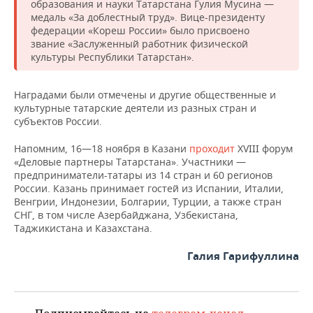
ВОДНЫЕ ВИДЫ СПОРТА
ОБРАЗОВАНИЕ
образования и науки Татарстана Гулия Мусина —
медаль «За доблестный труд». Вице-президенту
федерации «Кореш России» было присвоено
ХОККЕЙ С МЯЧОМ
ПРОИСШЕСТВИЯ
звание «Заслуженный работник физической
культуры Республики Татарстан».
Наградами были отмечены и другие общественные и
культурные татарские деятели из разных стран и
субъектов России.
Напомним, 16—18 ноября в Казани
проходит
XVIII форум
«Деловые партнеры Татарстана». Участники —
предприниматели-татары из 14 стран и 60 регионов
России. Казань принимает гостей из Испании, Италии,
Венгрии, Индонезии, Болгарии, Турции, а также стран
СНГ, в том числе Азербайджана, Узбекистана,
Таджикистана и Казахстана.
Галия Гарифуллина