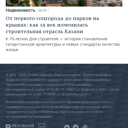
Недвижимость
08:00
От первого соцгорода до парков на
крышах: как за век изменилась
строительная отрасль Казани
К 70-летию Дня строителя — история становления
татарстанской архитектуры и новые стандарты качества
жилья
© 2015 - 2026 Сетевое издание «Реальное время» Зарегистрировано
Федеральной службой по надзору в сфере связи, информационных
технологий и массовых коммуникаций (Роскомнадзор) –
регистрационный номер ЭЛ № ФС 77 - 79627 от 18 декабря 2020 г. (ранее
свидетельство Эл № ФС 77-59331 от 18 сентября 2014 г.)
Использование материалов Реального Времени разрешено только с
предварительного согласия правообладателей, упоминание сайта и
прямая гиперссылка обязательны при частичном или полном
воспроизведении материалов.
18+