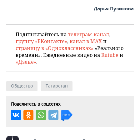
ВОДНЫЕ ВИДЫ СПОРТА
ОБРАЗОВАНИЕ
Дарья Пузикова
ХОККЕЙ С МЯЧОМ
ПРОИСШЕСТВИЯ
Подписывайтесь на
телеграм-канал
,
группу «ВКонтакте»
,
канал в MAX
и
страницу в «Одноклассниках»
«Реального
времени». Ежедневные видео на
Rutube
и
«Дзене»
.
Общество
Татарстан
Поделитесь в соцсетях