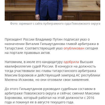
НЕФТЕХИМИЯ
РОЗНИЧНАЯ ТОРГОВЛЯ
НОВОСТИ ТЕХНОЛОГИЙ
МЕРОПРИЯТИЯ
НЕФТЬ
ТРАНСПОРТ
IT
НОВОСТИ МЕРОПРИЯТИЙ
СПОРТ
ОПК
Фото: скриншот с сайта Арбитражного суда Поволжского округа
УСЛУГИ
МЕДИА
ВЫЕЗДНАЯ РЕДАКЦИЯ
НОВОСТИ СПОРТА
ОБЩЕСТВО
ЭНЕРГЕТИКА
Президент России Владимир Путин подписал указ о
ТЕЛЕКОММУНИКАЦИИ
БИЗНЕС-БРАНЧИ
ФУТБОЛ
НОВОСТИ ОБЩЕСТВА
ФОТОГАЛЕРЕЯ
назначении Виталия Гильмутдинова главой арбитража в
Татарстане. Соответствующий указ
опубликован
сегодня
ONLINE-КОНФЕРЕНЦИИ
ХОККЕЙ
ВЛАСТЬ
СЮЖЕТЫ
на портале правовых актов.
Напомним, в июле его кандидатуру
одобрила
Высшая
ОТКРЫТАЯ ЛЕКЦИЯ
БАСКЕТБОЛ
ИНФРАСТРУКТУРА
СПРАВОЧНИК
квалифколлегия судей России. В конкурсе на должность
тогда участвовали экс-главы татарстанского арбитража
ВОЛЕЙБОЛ
ИСТОРИЯ
СПИСОК ПЕРСОН
ПОЛНАЯ ВЕРСИЯ
Максим Боровков и действующий зампред АС республики
Милена Исхакова, но они отозвали свои заявления.
КИБЕРСПОРТ
КУЛЬТУРА
СПИСОК КОМПАНИЙ
До этого Гильмутдинов руководил судебным составом в
арбитраже Поволжского округа и сейчас сменил Максима
ФИГУРНОЕ КАТАНИЕ
МЕДИЦИНА
Боровкова, который работал на этой должности с 2016
года и покинул ее в августе текущего года.