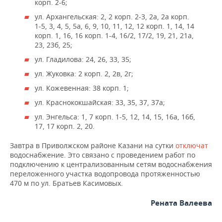
ВОДНЫЕ ВИДЫ СПОРТА
ОБРАЗОВАНИЕ
корп. 2-6;
ул. Архангельская: 2, 2 корп. 2-3, 2а, 2а корп.
ХОККЕЙ С МЯЧОМ
ПРОИСШЕСТВИЯ
1-5, 3, 4, 5, 5а, 6, 9, 10, 11, 12, 12 корп. 1, 14, 14
корп. 1, 16, 16 корп. 1-4, 16/2, 17/2, 19, 21, 21а,
23, 23б, 25;
ул. Гладилова: 24, 26, 33, 35;
ул. Жуковка: 2 корп. 2, 2в, 2г;
ул. Кожевенная: 38 корп. 1;
ул. Краснококшайская: 33, 35, 37, 37а;
ул. Энгельса: 1, 7 корп. 1-5, 12, 14, 15, 16а, 16б,
17, 17 корп. 2, 20.
Завтра в Приволжском районе Казани на сутки
отключат
водоснабжение. Это связано с проведением работ по
подключению к централизованным сетям водоснабжения
переложенного участка водопровода протяженностью
470 м по ул. Братьев Касимовых.
Рената Валеева