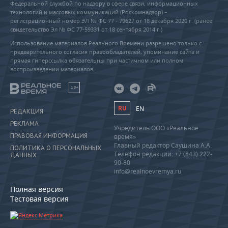
Федеральной службой по надзору в сфере связи, информационных
технологий и массовых коммуникаций (Роскомнадзор) –
регистрационный номер ЭЛ № ФС 77 - 79627 от 18 декабря 2020 г. (ранее
свидетельство Эл № ФС 77-59331 от 18 сентября 2014 г.)
Использование материалов Реального Времени разрешено только с
предварительного согласия правообладателей, упоминание сайта и
прямая гиперссылка обязательны при частичном или полном
воспроизведении материалов.
18+
RU
EN
РЕДАКЦИЯ
РЕКЛАМА
Учредитель ООО «Реальное
ПРАВОВАЯ ИНФОРМАЦИЯ
время»
Главный редактор Саушина А.А.
ПОЛИТИКА О ПЕРСОНАЛЬНЫХ
Телефон редакции: +7 (843) 222-
ДАННЫХ
90-80
info@realnoevremya.ru
Полная версия
Тестовая версия