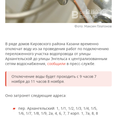
НЕФТЕХИМИЯ
РОЗНИЧНАЯ ТОРГОВЛЯ
НОВОСТИ ТЕХНОЛОГИЙ
МЕРОПРИЯТИЯ
НЕФТЬ
ТРАНСПОРТ
IT
НОВОСТИ МЕРОПРИЯТИЙ
СПОРТ
ОПК
Фото: Максим Платонов
УСЛУГИ
МЕДИА
ВЫЕЗДНАЯ РЕДАКЦИЯ
НОВОСТИ СПОРТА
ОБЩЕСТВО
ЭНЕРГЕТИКА
В ряде домов Кировского района Казани временно
ТЕЛЕКОММУНИКАЦИИ
БИЗНЕС-БРАНЧИ
ФУТБОЛ
НОВОСТИ ОБЩЕСТВА
ФОТОГАЛЕРЕЯ
отключат воду из-за проведения работ по подключению
переложенного участка водопровода от улицы
ONLINE-КОНФЕРЕНЦИИ
ХОККЕЙ
ВЛАСТЬ
СЮЖЕТЫ
Архангельской до улицы Энгельса к централизованным
сетям водоснабжения,
сообщили
в пресс-службе.
ОТКРЫТАЯ ЛЕКЦИЯ
БАСКЕТБОЛ
ИНФРАСТРУКТУРА
СПРАВОЧНИК
Отключение воды будет проходить с 9 часов 7
ноября до 11 часов 8 ноября.
ВОЛЕЙБОЛ
ИСТОРИЯ
СПИСОК ПЕРСОН
ПОЛНАЯ ВЕРСИЯ
КИБЕРСПОРТ
КУЛЬТУРА
СПИСОК КОМПАНИЙ
Оно затронет следующие адреса:
ФИГУРНОЕ КАТАНИЕ
МЕДИЦИНА
пер. Архангельский: 1, 1/1, 1/2, 1/3, 1/4, 1/5,
1/6, 1/7, 1/8, 1/9, 2а, 4, 6, 7, 7 корп. 1, 7а, 8, 8