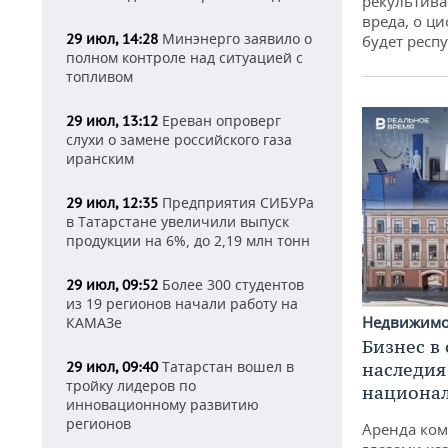
рекультива
вреда, о ц
Минэнерго заявило о
29 июл, 14:28
будет респу
полном контроле над ситуацией с
топливом
Ереван опроверг
29 июл, 13:12
слухи о замене российского газа
иранским
Предприятия СИБУРа
29 июл, 12:35
в Татарстане увеличили выпуск
продукции на 6%, до 2,19 млн тонн
Более 300 студентов
29 июл, 09:52
из 19 регионов начали работу на
Недвижим
КАМАЗе
Бизнес в
Татарстан вошел в
наследия
29 июл, 09:40
тройку лидеров по
национа
инновационному развитию
регионов
Аренда ко