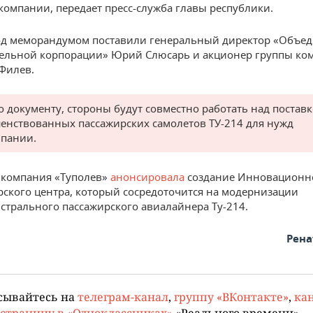
компании, передает пресс-служба главы республики.
од меморандумом поставили генеральный директор «Объе
ельной корпорации» Юрий Слюсарь и акционер группы ко
Филев.
о документу, стороны будут совместно работать над постав
енствованных пассажирских самолетов ТУ-214 для нужд
пании.
 компания «Туполев»
анонсировала
создание Инновационн
рского центра, который сосредоточится на модернизации
стрального пассажирского авиалайнера Ту-214.
Рена
сывайтесь на
телеграм-канал
,
группу «ВКонтакте»
,
кан
страницу в «Одноклассниках»
«Реального времени».