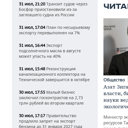
Транзит судов через
31 июл, 21:20
ЧИТА
Босфор приостановили из-за
заглохшего судна из России
План по несырьевому
31 июл, 17:04
экспорту перевыполнен на 7%
Экспорт
31 июл, 16:44
подсолнечного масла в августе
может упасть на 40%
Реконструкция
31 июл, 15:48
канализационного коллектора на
Технической завершится в октябре
Общество
Азат Зиг
Малый бизнес
30 июл, 17:55
власти, б
заключил госконтрактов на 2,73
науки ве
трлн рублей во втором квартале
экологич
Правительство
30 июл, 17:17
Министр э
продлило запрет на экспорт
ресурсов Та
бензина до 31 января 2027 года