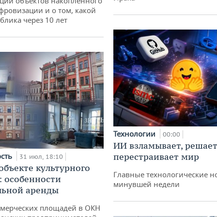
ции объектов накопленного
ифровизации и о том, какой
блика через 10 лет
Технологии
00:00
ИИ взламывает, решает
ость
перестраивает мир
31 июл, 18:10
 объекте культурного
Главные технологические н
: особенности
минувшей недели
льной аренды
ммерческих площадей в ОКН