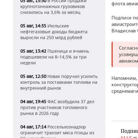
В России продажи
05 авг, 15:30
флота авиа
крупнотоннажных грузовиков
снизились на 3,6% за месяц
Подписи п
авиастроит
Июльские
05 авг, 14:35
Владислав 
нефтегазовые доходы бюджета
выросли на 250 млрд рублей
Согласн
Пшеница и ячмень
05 авг, 13:42
усоверш
подешевели на 8–14,5% за три
авиаком
недели
Новак поручил усилить
05 авг, 12:50
Напомним,
контроль за поставками топлива на
конструкто
внутренний рынок
среднемаги
ФАС возбудила 37 дел
04 авг, 19:45
против участников топливного
рынка в 2026 году
Россельхознадзор
04 авг, 17:14
Подпи
ограничит транзит мяса птицы из
MAX
и