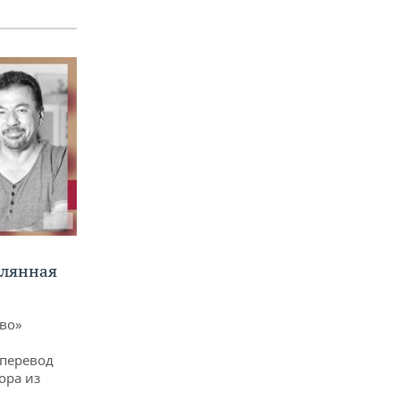
клянная
ево»
 перевод
ора из