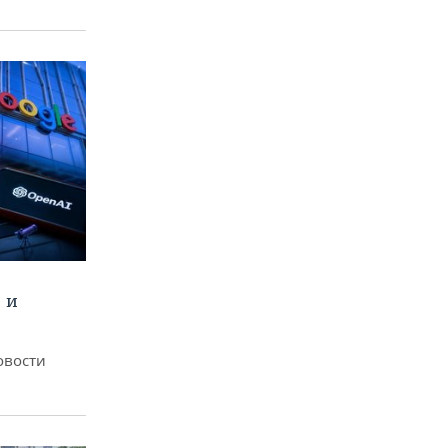
 и
овости