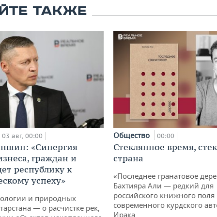
ЙТЕ ТАКЖЕ
Общество
03 авг, 00:00
00:00
аншин: «Синергия
Стеклянное время, сте
изнеса, граждан и
страна
дет республику к
«Последнее гранатовое дер
ескому успеху»
Бахтияра Али — редкий для
российского книжного поля
кологии и природных
современного курдского авт
тарстана — о расчистке рек,
Ирака