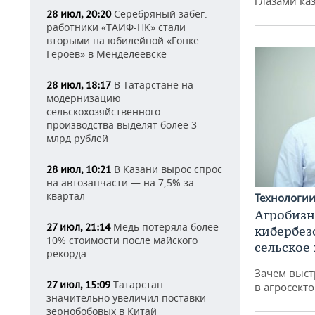
глазами ка
Серебряный забег:
28 июл, 20:20
работники «ТАИФ-НК» стали
вторыми на юбилейной «Гонке
Героев» в Менделеевске
В Татарстане на
28 июл, 18:17
модернизацию
сельскохозяйственного
производства выделят более 3
млрд рублей
В Казани вырос спрос
28 июл, 10:21
на автозапчасти — на 7,5% за
квартал
Технологи
Агробизн
Медь потеряла более
27 июл, 21:14
кибербез
10% стоимости после майского
сельское
рекорда
Зачем выст
Татарстан
27 июл, 15:09
в агросекто
значительно увеличил поставки
зернобобовых в Китай