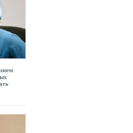
ением
ных
ать