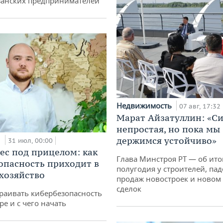
занских предпринимателей
Недвижимость
07 авг, 17:32
Марат Айзатуллин: «С
непростая, но пока мы
и
держимся устойчиво»
31 июл, 00:00
ес под прицелом: как
Глава Минстроя РТ — об ито
опасность приходит в
полугодия у строителей, па
 хозяйство
продаж новостроек и новом 
сделок
раивать кибербезопасность
ре и с чего начать