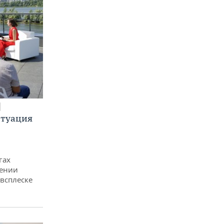
итуация
гах
дении
всплеске