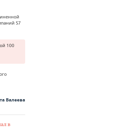
диненной
мпаний S7
кой 100
ого
та Валеева
ал в