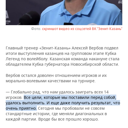
НЕФТЕХИМИЯ
РОЗНИЧНАЯ ТОРГОВЛЯ
НОВОСТИ ТЕХНОЛОГИЙ
МЕРОПРИЯТИЯ
НЕФТЬ
ТРАНСПОРТ
IT
НОВОСТИ МЕРОПРИЯТИЙ
СПОРТ
ОПК
Фото:
скриншот видео из соцсетей ВК "Зенит-Казань"
УСЛУГИ
МЕДИА
ВЫЕЗДНАЯ РЕДАКЦИЯ
НОВОСТИ СПОРТА
ОБЩЕСТВО
ЭНЕРГЕТИКА
Главный тренер «Зенит-Казань» Алексей Вербов подвел
ТЕЛЕКОММУНИКАЦИИ
БИЗНЕС-БРАНЧИ
ФУТБОЛ
НОВОСТИ ОБЩЕСТВА
ФОТОГАЛЕРЕЯ
итоги выступления казанцев на групповом этапе Кубка
Легенд по волейболу. Казанская команда накануне стала
ONLINE-КОНФЕРЕНЦИИ
ХОККЕЙ
ВЛАСТЬ
СЮЖЕТЫ
обладателем Кубка губернатора Новосибирской области.
Вербов остался доволен отношением игроков и их
ОТКРЫТАЯ ЛЕКЦИЯ
БАСКЕТБОЛ
ИНФРАСТРУКТУРА
СПРАВОЧНИК
морально-волевыми качествами на турнире.
ВОЛЕЙБОЛ
ИСТОРИЯ
СПИСОК ПЕРСОН
ПОЛНАЯ ВЕРСИЯ
— Глобально рад, что нам удалось заиграть всех 14
игроков.
Все цели, которые мы поставили перед собой,
КИБЕРСПОРТ
КУЛЬТУРА
СПИСОК КОМПАНИЙ
удалось выполнить. И еще даже получить результат, что
очень приятно.
Сегодня мы пробовали не совсем
стандартные истории, где меняли диагональных в
ФИГУРНОЕ КАТАНИЕ
МЕДИЦИНА
каждой партии. Вроде бы все прошло хорошо.