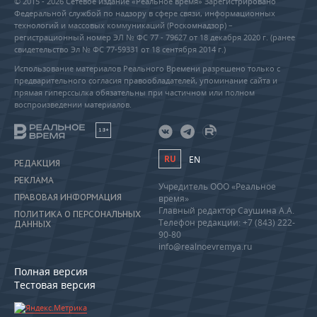
© 2015 - 2026 Сетевое издание «Реальное время» Зарегистрировано
Федеральной службой по надзору в сфере связи, информационных
технологий и массовых коммуникаций (Роскомнадзор) –
регистрационный номер ЭЛ № ФС 77 - 79627 от 18 декабря 2020 г. (ранее
свидетельство Эл № ФС 77-59331 от 18 сентября 2014 г.)
Использование материалов Реального Времени разрешено только с
предварительного согласия правообладателей, упоминание сайта и
прямая гиперссылка обязательны при частичном или полном
воспроизведении материалов.
18+
RU
EN
РЕДАКЦИЯ
РЕКЛАМА
Учредитель ООО «Реальное
ПРАВОВАЯ ИНФОРМАЦИЯ
время»
Главный редактор Саушина А.А.
ПОЛИТИКА О ПЕРСОНАЛЬНЫХ
Телефон редакции: +7 (843) 222-
ДАННЫХ
90-80
info@realnoevremya.ru
Полная версия
Тестовая версия