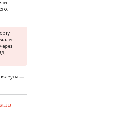
ели
его,
порту
едали
через
ВД
 подруги —
ал в