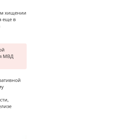
ом хищении
а еще в
а
ой
ня МВД
ративной
му
сти,
елизе