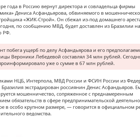
ыре года в Россию вернут директора и совладельца фирмы
мика» Дениса Асфандьярова, обвиняемого в мошенническ
стройщика «ЖИК-Строй». Он сбежал из-под домашнего арест
сегодня, по сообщению МВД, будет доставлен из Бразилии н
 РФ.
нт побега ущерб по делу Асфандьярова и его предполагаем
ицы Вероники Лебедевой составлял 34 млн рублей. Сегод
проинформировало уже о сумме в 67 млн рублей.
ками НЦБ, Интерпола, МВД России и ФСИН России из Феде
 Бразилия экстрадирован россиянин Денис Асфандьяров. Е
руется мошенничество, сопряженное с преднамеренным
ием обязательств в сфере предпринимательской деятельно
е в особо крупном размере, — говорится в официальном р
ительного ведомства.