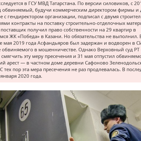
сследуется в ГСУ МВД Татарстана. По версии силовиков, с 20
д обвиняемый, будучи коммерческим директором фирмы и 
ре с гендиректором организации, подписал с двумя строит
ями контракты на поставку строительно-отделочных матер
 поставщик получил право собственности на 29 квартир в
мся ЖК «Победа» в Казани. Но обязательства не выполнил. 
е мая 2019 года Асфандьяров был задержан и водворен в С
е обвиняемого в мошенничестве. Однако Верховный суд РТ 
смягчить эту меру пресечения и 31 мая отпустил обвиняем
й арест — в частном доме деревни Сафоново Зеленодольс
С тех пор эта мера пресечения не раз продлевалась. В посл
 января 2020 года.