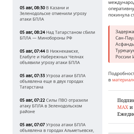
международ
В Казани и
05 авг, 08:30
оперативну
Зеленодольске отменили угрозу
покинула с
атаки БПЛА
Задержа
Над Татарстаном сбили
05 авг, 08:24
Сан-Пау
БПЛА — Минобороны РФ
Асфандь
Турецку
В Нижнекамске,
05 авг, 07:44
России 
Елабуге и Набережных Челнах
объявили угрозу атаки БПЛА
Подробност
Угроза атаки БПЛА
05 авг, 07:33
в
материал
объявлена еще в двух городах
Татарстана
Подпи
Силы ПВО отразили
05 авг, 07:22
атаку БПЛА в Зеленодольском
MAX
и
районе
Ежедн
Угроза атаки БПЛА
05 авг, 07:07
объявлена в городах Альметьевске,