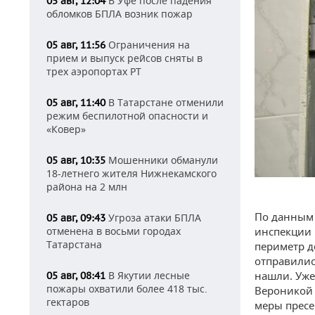
В Уфе после падения
05 авг, 12:04
обломков БПЛА возник пожар
Ограничения на
05 авг, 11:56
прием и выпуск рейсов сняты в
трех аэропортах РТ
В Татарстане отменили
05 авг, 11:40
режим беспилотной опасности и
«Ковер»
Мошенники обманули
05 авг, 10:35
18-летнего жителя Нижнекамского
района на 2 млн
По данным 
Угроза атаки БПЛА
05 авг, 09:43
инспекции 
отменена в восьми городах
Татарстана
периметр д
отправилис
нашли. Уже
В Якутии лесные
05 авг, 08:41
пожары охватили более 418 тыс.
Вероникой 
гектаров
меры пресе