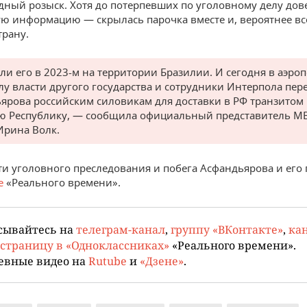
ный розыск. Хотя до потерпевших по уголовному делу дов
ю информацию — скрылась парочка вместе и, вероятнее вс
трану.
ли его в 2023-м на территории Бразилии. И сегодня в аэро
лу власти другого государства и сотрудники Интерпола пер
ярова российским силовикам для доставки в РФ транзитом 
ю Республику, — сообщила официальный представитель М
Ирина Волк.
и уголовного преследования и побега Асфандьярова и его
е
«Реального времени».
сывайтесь на
телеграм-канал
,
группу «ВКонтакте»
,
кан
страницу в «Одноклассниках»
«Реального времени».
евные видео на
Rutube
и
«Дзене»
.