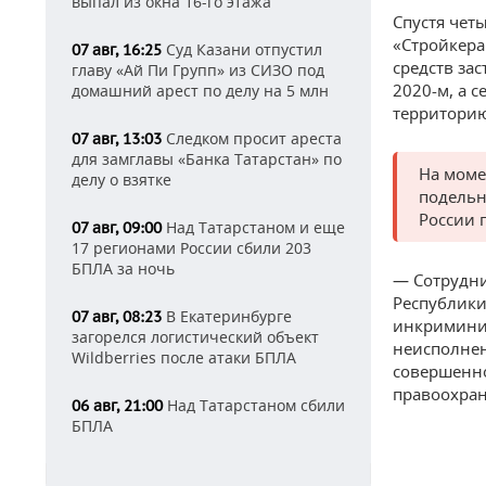
выпал из окна 16-го этажа
Спустя чет
«Стройкера
Суд Казани отпустил
07 авг, 16:25
средств за
главу «Ай Пи Групп» из СИЗО под
2020-м, а 
домашний арест по делу на 5 млн
территорию
Следком просит ареста
07 авг, 13:03
для замглавы «Банка Татарстан» по
На моме
делу о взятке
подельн
России 
Над Татарстаном и еще
07 авг, 09:00
17 регионами России сбили 203
БПЛА за ночь
— Сотрудни
Республики
В Екатеринбурге
07 авг, 08:23
инкримини
загорелся логистический объект
неисполнен
Wildberries после атаки БПЛА
совершенно
правоохран
Над Татарстаном сбили
06 авг, 21:00
БПЛА