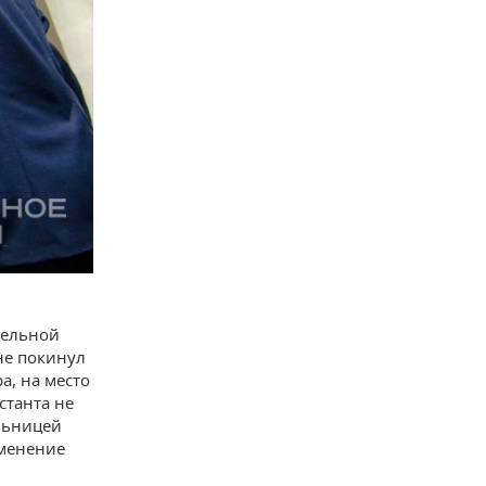
тельной
не покинул
а, на место
станта не
льницей
зменение