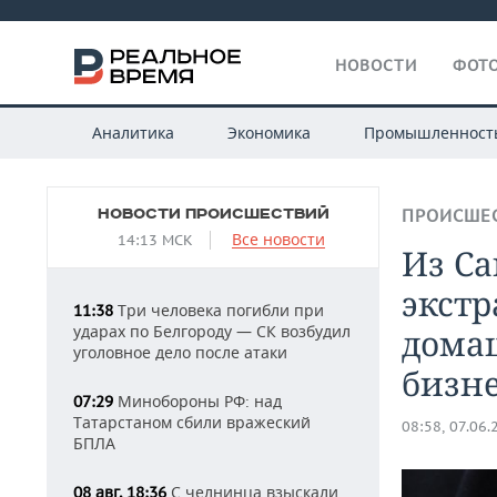
НОВОСТИ
ФОТО
Аналитика
Экономика
Промышленност
НОВОСТИ ПРОИСШЕСТВИЙ
ПРОИСШЕ
Все новости
14:13 МСК
Из Са
экстр
Три человека погибли при
11:38
ударах по Белгороду — СК возбудил
домаш
уголовное дело после атаки
бизн
Минобороны РФ: над
07:29
Татарстаном сбили вражеский
08:58, 07.06.
БПЛА
С челнинца взыскали
08 авг, 18:36