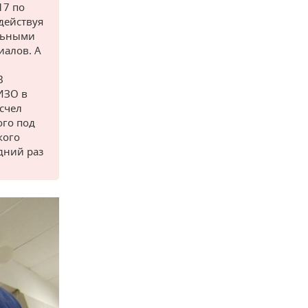
17 по
действуя
ельными
иалов. А
В
ИЗО в
счел
ого под
кого
едний раз