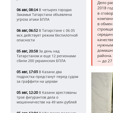
Дело ра
2018 го
В четырех городах
06 авг, 08:14
в сгово
Закамья Татарстана объявлена
компани
угроза атаки БПЛА
в обмен
строяще
В Татарстане с 06.05
06 авг, 06:52
середин
мск действует режим беспилотной
качеств
опасности
нужным 
домашни
За день над
05 авг, 20:58
района. 
Татарстаном и еще 12 регионами
— до 27
сбили 200 украинских БПЛА
В Казани два
05 авг, 17:03
подростка предстанут перед судом
за граффити на церкви
В Казани арестованы
05 авг, 12:20
трое фигурантов дела о
мошенничестве на 49 млн рублей