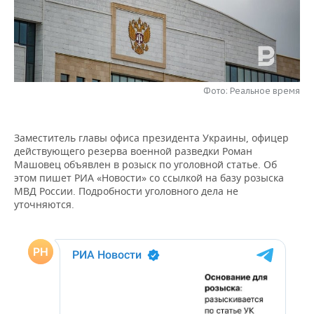
НЕФТЕХИМИЯ
РОЗНИЧНАЯ ТОРГОВЛЯ
НОВОСТИ ТЕХНОЛОГИЙ
МЕРОПРИЯТИЯ
НЕФТЬ
ТРАНСПОРТ
IT
НОВОСТИ МЕРОПРИЯТИЙ
СПОРТ
ОПК
УСЛУГИ
МЕДИА
ВЫЕЗДНАЯ РЕДАКЦИЯ
НОВОСТИ СПОРТА
ОБЩЕСТВО
Фото: Реальное время
ЭНЕРГЕТИКА
ТЕЛЕКОММУНИКАЦИИ
БИЗНЕС-БРАНЧИ
ФУТБОЛ
НОВОСТИ ОБЩЕСТВА
ФОТОГАЛЕРЕЯ
Заместитель главы офиса президента Украины, офицер
действующего резерва военной разведки Роман
ONLINE-КОНФЕРЕНЦИИ
ХОККЕЙ
ВЛАСТЬ
СЮЖЕТЫ
Машовец объявлен в розыск по уголовной статье. Об
этом пишет РИА «Новости» со ссылкой на базу розыска
ОТКРЫТАЯ ЛЕКЦИЯ
БАСКЕТБОЛ
ИНФРАСТРУКТУРА
СПРАВОЧНИК
МВД России. Подробности уголовного дела не
уточняются.
ВОЛЕЙБОЛ
ИСТОРИЯ
СПИСОК ПЕРСОН
ПОЛНАЯ ВЕРСИЯ
КИБЕРСПОРТ
КУЛЬТУРА
СПИСОК КОМПАНИЙ
ФИГУРНОЕ КАТАНИЕ
МЕДИЦИНА