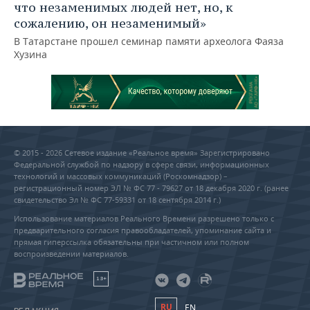
что незаменимых людей нет, но, к
сожалению, он незаменимый»
В Татарстане прошел семинар памяти археолога Фаяза
Хузина
© 2015 - 2026 Сетевое издание «Реальное время» Зарегистрировано
Федеральной службой по надзору в сфере связи, информационных
технологий и массовых коммуникаций (Роскомнадзор) –
регистрационный номер ЭЛ № ФС 77 - 79627 от 18 декабря 2020 г. (ранее
свидетельство Эл № ФС 77-59331 от 18 сентября 2014 г.)
Использование материалов Реального Времени разрешено только с
предварительного согласия правообладателей, упоминание сайта и
прямая гиперссылка обязательны при частичном или полном
воспроизведении материалов.
18+
RU
EN