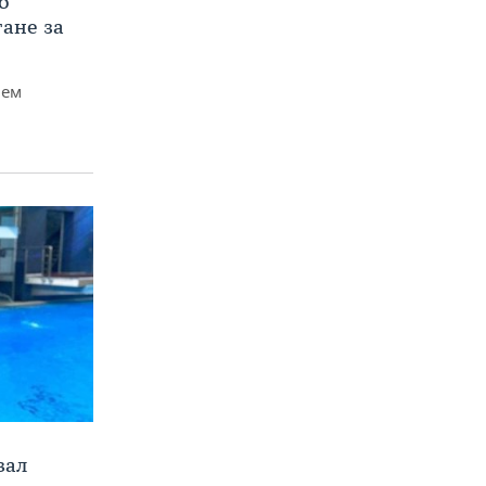
о
тане за
чем
вал