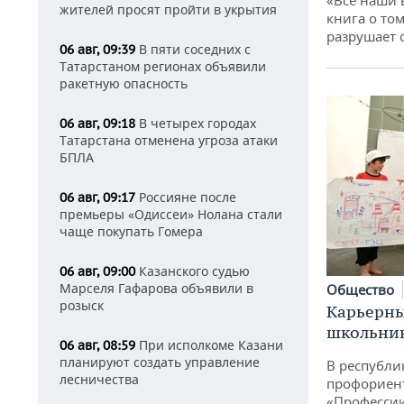
«Все наши 
жителей просят пройти в укрытия
книга о том
разрушает
В пяти соседних с
06 авг, 09:39
Татарстаном регионах объявили
ракетную опасность
В четырех городах
06 авг, 09:18
Татарстана отменена угроза атаки
БПЛА
Россияне после
06 авг, 09:17
премьеры «Одиссеи» Нолана стали
чаще покупать Гомера
Казанского судью
06 авг, 09:00
Марселя Гафарова объявили в
Общество
розыск
Карьерны
школьни
При исполкоме Казани
06 авг, 08:59
планируют создать управление
В республи
лесничества
профориен
«Професси