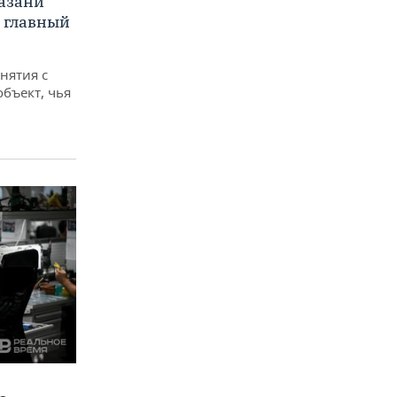
Казани
а главный
снятия с
объект, чья