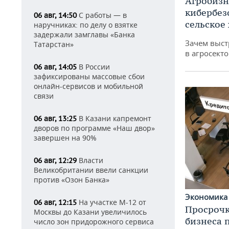
Агробизн
кибербез
С работы — в
06 авг, 14:50
сельское
наручниках: по делу о взятке
задержали замглавы «Банка
Зачем выст
Татарстан»
в агросекто
В России
06 авг, 14:05
зафиксированы массовые сбои
онлайн-сервисов и мобильной
связи
В Казани капремонт
06 авг, 13:25
дворов по программе «Наш двор»
завершен на 90%
Власти
06 авг, 12:29
Великобритании ввели санкции
против «Озон Банка»
Экономик
На участке М-12 от
06 авг, 12:15
Просрочк
Москвы до Казани увеличилось
бизнеса 
число зон придорожного сервиса