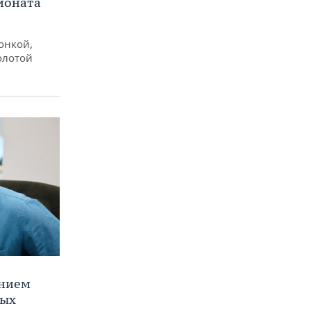
ионата
онкой,
олотой
ением
ных