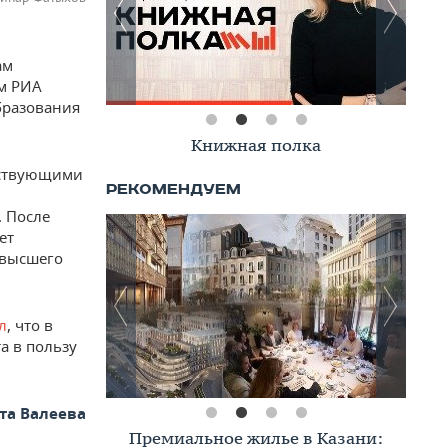
ам
ом РИА
бразования
Книжная полка
ействующими
 После
ет
 высшего
л
, что в
а в пользу
та Валеева
Премиальное жилье в Казани: