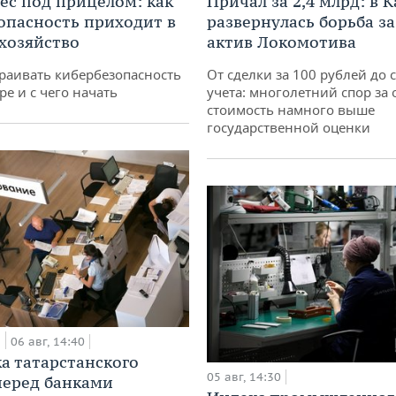
ес под прицелом: как
Причал за 2,4 млрд: в 
опасность приходит в
развернулась борьба з
 хозяйство
актив Локомотива
раивать кибербезопасность
От сделки за 100 рублей до 
ре и с чего начать
учета: многолетний спор за 
стоимость намного выше
государственной оценки
а
06 авг, 14:40
а татарстанского
05 авг, 14:30
перед банками