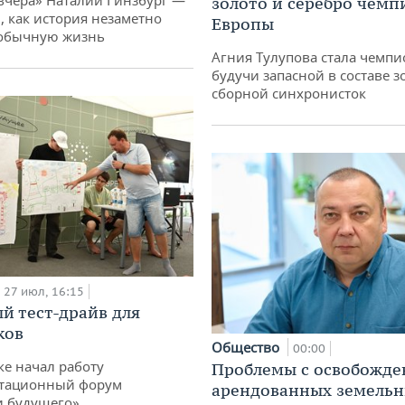
вчера» Наталии Гинзбург —
золото и серебро чемп
, как история незаметно
Европы
 обычную жизнь
Агния Тулупова стала чемпи
будучи запасной в составе з
сборной синхронисток
27 июл, 16:15
й тест-драйв для
ков
Общество
00:00
ке начал работу
Проблемы с освобожд
тационный форум
арендованных земель
и будущего»