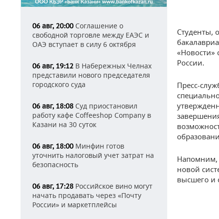
Соглашение о
06 авг, 20:00
Студенты,
свободной торговле между ЕАЭС и
бакалавриа
ОАЭ вступает в силу 6 октября
«Новости» 
России.
В Набережных Челнах
06 авг, 19:12
представили нового председателя
городского суда
Пресс-служ
специально
утвержденн
Суд приостановил
06 авг, 18:08
работу кафе Coffeeshop Company в
завершения
Казани на 30 суток
возможност
образовани
Минфин готов
06 авг, 18:00
уточнить налоговый учет затрат на
Напомним, 
безопасность
новой сист
высшего и 
Российское вино могут
06 авг, 17:28
начать продавать через «Почту
России» и маркетплейсы