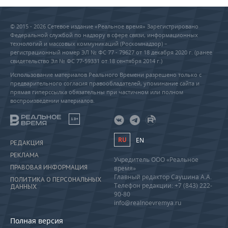
© 2015 - 2026 Сетевое издание «Реальное время» Зарегистрировано
Федеральной службой по надзору в сфере связи, информационных
технологий и массовых коммуникаций (Роскомнадзор) –
регистрационный номер ЭЛ № ФС 77 - 79627 от 18 декабря 2020 г. (ранее
свидетельство Эл № ФС 77-59331 от 18 сентября 2014 г.)
Использование материалов Реального Времени разрешено только с
предварительного согласия правообладателей, упоминание сайта и
прямая гиперссылка обязательны при частичном или полном
воспроизведении материалов.
18+
RU
EN
РЕДАКЦИЯ
РЕКЛАМА
Учредитель ООО «Реальное
ПРАВОВАЯ ИНФОРМАЦИЯ
время»
Главный редактор Саушина А.А.
ПОЛИТИКА О ПЕРСОНАЛЬНЫХ
Телефон редакции: +7 (843) 222-
ДАННЫХ
90-80
info@realnoevremya.ru
Полная версия