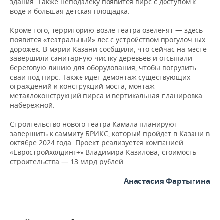
ВОДНЫЕ ВИДЫ СПОРТА
ОБРАЗОВАНИЕ
здания. Также неподалеку появится пирс с доступом к
воде и большая детская площадка.
ХОККЕЙ С МЯЧОМ
ПРОИСШЕСТВИЯ
Кроме того, территорию возле театра озеленят — здесь
появится «театральный» лес с устройством прогулочных
дорожек. В мэрии Казани сообщили, что сейчас на месте
завершили санитарную чистку деревьев и отсыпали
береговую линию для оборудования, чтобы погрузить
сваи под пирс. Также идет демонтаж существующих
ограждений и конструкций моста, монтаж
металлоконструкций пирса и вертикальная планировка
набережной.
Строительство нового театра Камала планируют
завершить к саммиту БРИКС, который пройдет в Казани в
октябре 2024 года. Проект реализуется компанией
«Евростройхолдинг+» Владимира Казилова, стоимость
строительства — 13 млрд рублей.
Анастасия Фартыгина