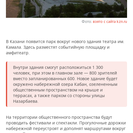
НЕФТЕХИМИЯ
РОЗНИЧНАЯ ТОРГОВЛЯ
НОВОСТИ ТЕХНОЛОГИЙ
МЕРОПРИЯТИЯ
НЕФТЬ
Фото:
взято с сайта kzn.ru
ТРАНСПОРТ
IT
НОВОСТИ МЕРОПРИЯТИЙ
СПОРТ
ОПК
УСЛУГИ
МЕДИА
ВЫЕЗДНАЯ РЕДАКЦИЯ
НОВОСТИ СПОРТА
ОБЩЕСТВО
В Казани появится парк вокруг нового здания театра им.
ЭНЕРГЕТИКА
Камала. Здесь разместят событийную площадку и
ТЕЛЕКОММУНИКАЦИИ
БИЗНЕС-БРАНЧИ
ФУТБОЛ
НОВОСТИ ОБЩЕСТВА
ФОТОГАЛЕРЕЯ
амфитеатр.
ONLINE-КОНФЕРЕНЦИИ
ХОККЕЙ
ВЛАСТЬ
СЮЖЕТЫ
Внутри здания смогут расположиться 1 300
человек, при этом в главном зале — 800 зрителей
вместо запланированных 600. Новое здание будет
ОТКРЫТАЯ ЛЕКЦИЯ
БАСКЕТБОЛ
ИНФРАСТРУКТУРА
СПРАВОЧНИК
окружено набережной озера Кабан, озелененным
общественным пространством на крыше и
ВОЛЕЙБОЛ
ИСТОРИЯ
СПИСОК ПЕРСОН
ПОЛНАЯ ВЕРСИЯ
террасах, а также парком со стороны улицы
Назарбаева.
КИБЕРСПОРТ
КУЛЬТУРА
СПИСОК КОМПАНИЙ
На территории общественного пространства будут
ФИГУРНОЕ КАТАНИЕ
МЕДИЦИНА
проводить фестивали и спектакли. Прогулочные дорожки
набережной переустроят и дополнят маршрутами вокруг