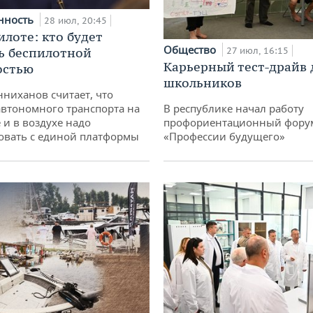
нность
28 июл, 20:45
илоте: кто будет
Общество
ь беспилотной
27 июл, 16:15
Карьерный тест-драйв 
остью
школьников
ниханов считает, что
втономного транспорта на
В республике начал работу
 и в воздухе надо
профориентационный фору
овать с единой платформы
«Профессии будущего»