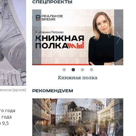
Книжная полка
Демина (архив)
го года
 года
 9,5