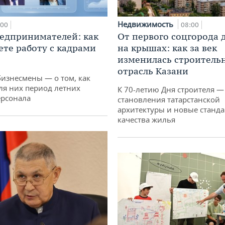
Недвижимость
:00
08:00
едпринимателей: как
От первого соцгорода 
ете работу с кадрами
на крышах: как за век
изменилась строитель
отрасль Казани
бизнесмены — о том, как
ля них период летних
К 70-летию Дня строителя —
ерсонала
становления татарстанской
архитектуры и новые станд
качества жилья