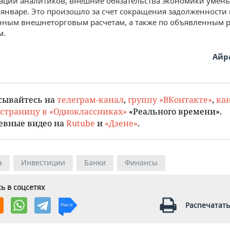
ции аналитиков, внешние обязательства экономики умен
 январе. Это произошло за счет сокращения задолженности 
ным внешнеторговым расчетам, а также по объявленным 
м.
Айр
сывайтесь на
телеграм-канал
,
группу «ВКонтакте»
,
кан
страницу в «Одноклассниках»
«Реального времени».
евные видео на
Rutube
и
«Дзене»
.
а
Инвестиции
Банки
Финансы
ь в соцсетях
Распечатать