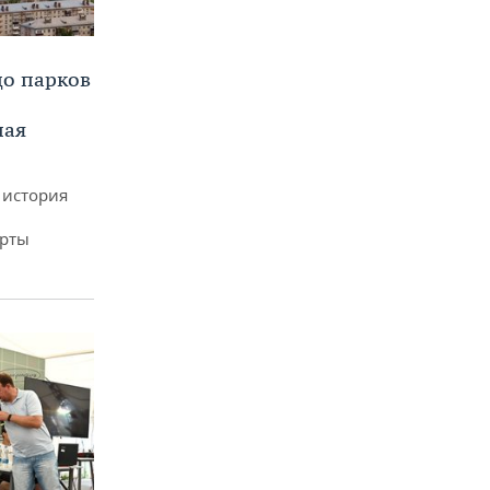
до парков
ная
 история
арты