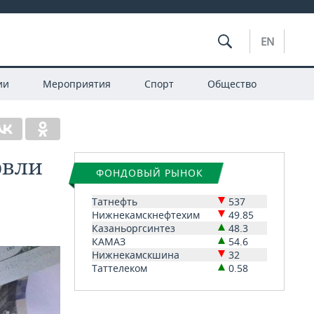
EN
ии
Мероприятия
Спорт
Общество
овли
ФОНДОВЫЙ РЫНОК
Татнефть
537
Нижнекамскнефтехим
49.85
Казаньоргсинтез
48.3
КАМАЗ
54.6
Нижнекамскшина
32
Таттелеком
0.58