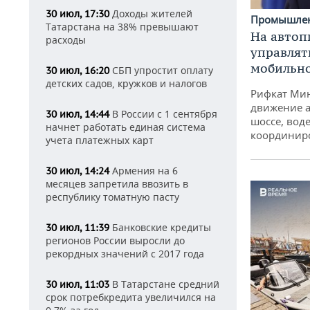
Доходы жителей
30 июл, 17:30
Промышле
Татарстана на 38% превышают
На автоп
расходы
управлят
мобильн
СБП упростит оплату
30 июл, 16:20
детских садов, кружков и налогов
Рифкат Мин
движение а
В России с 1 сентября
30 июл, 14:44
шоссе, воде
начнет работать единая система
координир
учета платежных карт
Армения на 6
30 июл, 14:24
месяцев запретила ввозить в
республику томатную пасту
Банковские кредиты
30 июл, 11:39
регионов России выросли до
рекордных значений с 2017 года
В Татарстане средний
30 июл, 11:03
срок потребкредита увеличился на