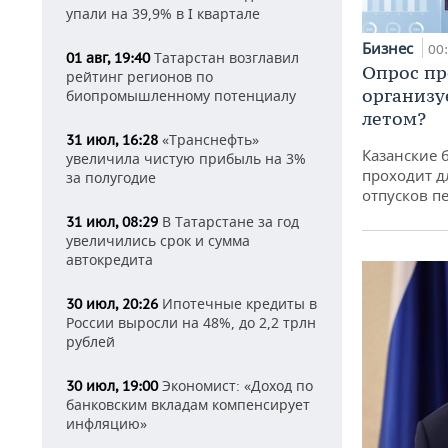
упали на 39,9% в I квартале
Бизнес
00
Татарстан возглавил
01 авг, 19:40
Опрос пр
рейтинг регионов по
организу
биопромышленному потенциалу
летом?
«Транснефть»
31 июл, 16:28
Казанские 
увеличила чистую прибыль на 3%
проходит д
за полугодие
отпусков п
В Татарстане за год
31 июл, 08:29
увеличились срок и сумма
автокредита
Ипотечные кредиты в
30 июл, 20:26
России выросли на 48%, до 2,2 трлн
рублей
Экономист: «Доход по
30 июл, 19:00
банковским вкладам компенсирует
инфляцию»