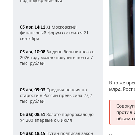
под подозрение ФАС
XI Московский
05 авг, 14:11
финансовый форум состоится 21
сентября
За день больничного в
05 авг, 10:08
2026 году можно получить почти 7
тыс. рублей
В то же вр
млрд. Рост
Средняя пенсия по
05 авг, 09:03
старости в России превысила 27,2
тыс. рублей
Совокуп
против 
Золото подорожало до
05 авг, 08:51
объема 
$4 200 впервые с 6 июля
Путин подписал закон
04 авг, 18:15