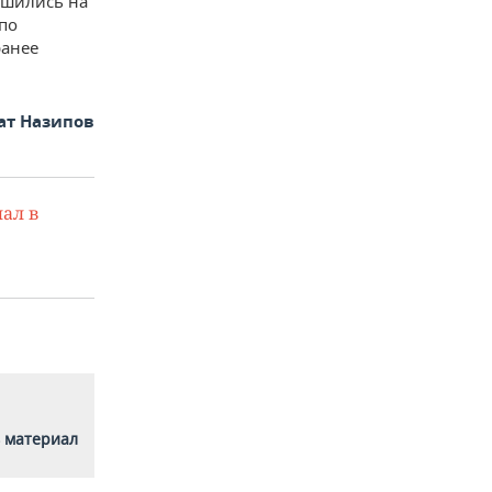
ьшились на
по
ранее
ат Назипов
ал в
 материал