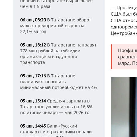
пенсий в Татарстане вырос более
чем в 1,5 раза
— Профицит
США был бл
В Татарстане оборот
06 авг, 08:20
США относи
малых предприятий вырос на
одновремен
22,1% за год
Центробанк
В Татарстане направят
05 авг, 18:12
Профици
778 млн рублей на субсидии
организациям воздушного
сравнен
транспорта
млрд. П
В Татарстане
05 авг, 17:16
планируют повысить
минимальный потреббюджет на 4%
Средняя зарплата в
05 авг, 15:14
Татарстане увеличилась на 16,5%
по итогам января — мая 2026-го
Банк «Русский
05 авг, 14:45
стандарт» и страховщики попали