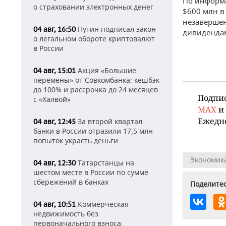
По информа
о страховании электронных денег
$600 млн в
незавершен
Путин подписал закон
04 авг, 16:50
дивиденда
о легальном обороте криптовалют
в России
Акция «Большие
04 авг, 15:01
перемены» от Совкомбанка: кешбэк
до 100% и рассрочка до 24 месяцев
Подпи
с «Халвой»
MAX
и
Ежедн
За второй квартал
04 авг, 12:45
банки в России отразили 17,5 млн
попыток украсть деньги
Экономик
Татарстанцы на
04 авг, 12:30
шестом месте в России по сумме
сбережений в банках
Поделитес
Коммерческая
04 авг, 10:51
недвижимость без
первоначального взноса: