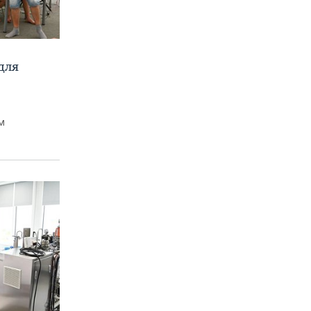
для
м