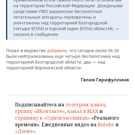
НЕФТЕХИМИЯ
на территории Российской Федерации. Дежурными
РОЗНИЧНАЯ ТОРГОВЛЯ
НОВОСТИ ТЕХНОЛОГИЙ
МЕРОПРИЯТИЯ
средствами ПВО украинские беспилотные
НЕФТЬ
летательные аппараты перехвачены и
уничтожены над территорией Белгородской
ТРАНСПОРТ
IT
НОВОСТИ МЕРОПРИЯТИЙ
СПОРТ
(четыре БПЛА) и Курской (один БПЛА) областей, —
ОПК
сказано в сообщении.
УСЛУГИ
МЕДИА
ВЫЕЗДНАЯ РЕДАКЦИЯ
НОВОСТИ СПОРТА
ОБЩЕСТВО
ЭНЕРГЕТИКА
Позже в ведомстве
добавили
, что сегодня около 06.30
ТЕЛЕКОММУНИКАЦИИ
БИЗНЕС-БРАНЧИ
ФУТБОЛ
НОВОСТИ ОБЩЕСТВА
ФОТОГАЛЕРЕЯ
были нейтрализованы еще четыре беспилотника над
территорией Белгородской области, два — над
ONLINE-КОНФЕРЕНЦИИ
ХОККЕЙ
ВЛАСТЬ
СЮЖЕТЫ
территорией Воронежской области.
Галия Гарифуллина
ОТКРЫТАЯ ЛЕКЦИЯ
БАСКЕТБОЛ
ИНФРАСТРУКТУРА
СПРАВОЧНИК
ВОЛЕЙБОЛ
ИСТОРИЯ
СПИСОК ПЕРСОН
ПОЛНАЯ ВЕРСИЯ
Подписывайтесь на
телеграм-канал
,
КИБЕРСПОРТ
КУЛЬТУРА
СПИСОК КОМПАНИЙ
группу «ВКонтакте»
,
канал в MAX
и
страницу в «Одноклассниках»
«Реального
ФИГУРНОЕ КАТАНИЕ
МЕДИЦИНА
времени». Ежедневные видео на
Rutube
и
«Дзене»
.