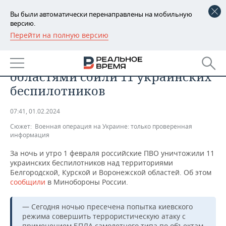
Вы были автоматически перенаправлены на мобильную
версию.
Перейти на полную версию
РЕГИОНЫ
ПРОИСШЕСТВИЯ
Над тремя российскими
БАШКОРТОСТАН
НОВОСТИ
областями сбили 11 украинских
ТАТАРСТАН
АНАЛИТИКА
беспилотников
УДМУРТИЯ
НОВОСТИ АНАЛИТИКИ
ЭКОНОМИКА
07:41, 01.02.2024
Сюжет:
Военная операция на Украине: только проверенная
ДЕКЛАРАЦИИ О ДОХОДАХ
НОВОСТИ ЭКОНОМИКИ
ПРОМЫШЛЕННОСТЬ
информация
КОРОЛИ ГОСЗАКАЗА ПФО
ФИНАНСЫ
НОВОСТИ
НЕДВИЖИМОСТЬ
За ночь и утро 1 февраля российские ПВО уничтожили 11
ПРОМЫШЛЕННОСТИ
украинских беспилотников над территориями
Белгородской, Курской и Воронежской областей. Об этом
ВУЗЫ ТАТАРСТАНА
БАНКИ
НОВОСТИ НЕДВИЖИМОСТИ
АВТО
сообщили
в Минобороны России.
АГРОПРОМ
КОМУ ПРИНАДЛЕЖАТ
БЮДЖЕТ
НОВОСТИ АВТО
БИЗНЕС
ТОРГОВЫЕ ЦЕНТРЫ
МАШИНОСТРОЕНИЕ
— Сегодня ночью пресечена попытка киевского
ТАТАРСТАНА
режима совершить террористическую атаку c
ИНВЕСТИЦИИ
НОВОСТИ БИЗНЕСА
ТЕХНОЛОГИИ
применением БПЛА самолетного типа по объектам