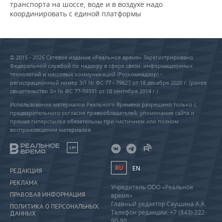
транспорта на шоссе, воде и в воздухе надо
координировать с единой платформы
© 2015 - 2026 Сетевое издание «Реальное время» Зарегистрировано
Федеральной службой по надзору в сфере связи, информационных
технологий и массовых коммуникаций (Роскомнадзор) –
регистрационный номер ЭЛ № ФС 77 - 79627 от 18 декабря 2020 г. (ранее
свидетельство Эл № ФС 77-59331 от 18 сентября 2014 г.)
Использование материалов Реального Времени разрешено только с
предварительного согласия правообладателей, упоминание сайта и
прямая гиперссылка обязательны при частичном или полном
воспроизведении материалов.
18+
RU
EN
РЕДАКЦИЯ
РЕКЛАМА
Учредитель ООО «Реальное
ПРАВОВАЯ ИНФОРМАЦИЯ
время»
Главный редактор Саушина А.А.
ПОЛИТИКА О ПЕРСОНАЛЬНЫХ
Телефон редакции: +7 (843) 222-
ДАННЫХ
90-80