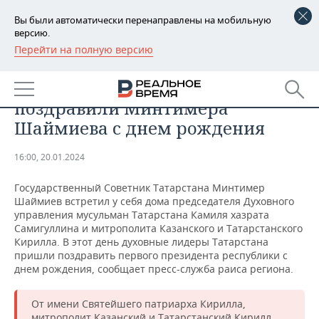
Вы были автоматически перенаправлены на мобильную
версию.
Перейти на полную версию
РЕГИОНЫ
ОБЩЕСТВО
Духовные лидеры Татарстана
БАШКОРТОСТАН
НОВОСТИ
поздравили Минтимера
ТАТАРСТАН
АНАЛИТИКА
Шаймиева с днем рождения
УДМУРТИЯ
НОВОСТИ АНАЛИТИКИ
ЭКОНОМИКА
16:00, 20.01.2024
ДЕКЛАРАЦИИ О ДОХОДАХ
НОВОСТИ ЭКОНОМИКИ
ПРОМЫШЛЕННОСТЬ
Государственный Советник Татарстана Минтимер
Шаймиев встретил у себя дома председателя Духовного
КОРОЛИ ГОСЗАКАЗА ПФО
ФИНАНСЫ
НОВОСТИ
НЕДВИЖИМОСТЬ
управления мусульман Татарстана Камиля хазрата
ПРОМЫШЛЕННОСТИ
Самигуллина и митрополита Казанского и Татарстанского
Кирилла. В этот день духовные лидеры Татарстана
ВУЗЫ ТАТАРСТАНА
БАНКИ
НОВОСТИ НЕДВИЖИМОСТИ
АВТО
пришли поздравить первого президента республики с
АГРОПРОМ
днем рождения, сообщает пресс-служба раиса региона.
КОМУ ПРИНАДЛЕЖАТ
БЮДЖЕТ
НОВОСТИ АВТО
БИЗНЕС
ТОРГОВЫЕ ЦЕНТРЫ
МАШИНОСТРОЕНИЕ
ТАТАРСТАНА
От имени Святейшего патриарха Кирилла,
ИНВЕСТИЦИИ
НОВОСТИ БИЗНЕСА
ТЕХНОЛОГИИ
митрополит Казанский и Татарстанский Кирилл