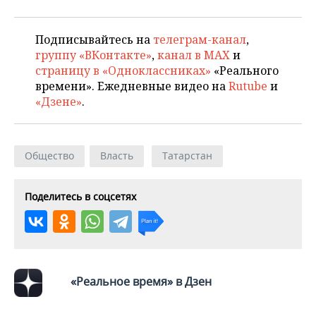
ВОДНЫЕ ВИДЫ СПОРТА
ОБРАЗОВАНИЕ
ХОККЕЙ С МЯЧОМ
ПРОИСШЕСТВИЯ
Подписывайтесь на
телеграм-канал
,
группу «ВКонтакте»
,
канал в MAX
и
страницу в «Одноклассниках»
«Реального
времени». Ежедневные видео на
Rutube
и
«Дзене»
.
Общество
Власть
Татарстан
Поделитесь в соцсетях
«Реальное время» в Дзен