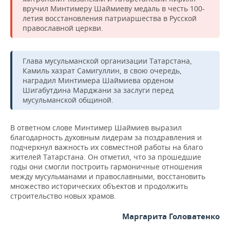
НЕФТЕХИМИЯ
вручил Минтимеру Шаймиеву медаль в честь 100-
летия восстановления патриаршества в Русской
РОЗНИЧНАЯ ТОРГОВЛЯ
НОВОСТИ ТЕХНОЛОГИЙ
МЕРОПРИЯТИЯ
НЕФТЬ
православной церкви.
ТРАНСПОРТ
IT
НОВОСТИ МЕРОПРИЯТИЙ
СПОРТ
ОПК
Глава мусульманской организации Татарстана,
УСЛУГИ
МЕДИА
ВЫЕЗДНАЯ РЕДАКЦИЯ
НОВОСТИ СПОРТА
ОБЩЕСТВО
Камиль хазрат Самигуллин, в свою очередь,
ЭНЕРГЕТИКА
наградил Минтимера Шаймиева орденом
ТЕЛЕКОММУНИКАЦИИ
БИЗНЕС-БРАНЧИ
ФУТБОЛ
НОВОСТИ ОБЩЕСТВА
ФОТОГАЛЕРЕЯ
Шигабутдина Марджани за заслуги перед
мусульманской общиной.
ONLINE-КОНФЕРЕНЦИИ
ХОККЕЙ
ВЛАСТЬ
СЮЖЕТЫ
В ответном слове Минтимер Шаймиев выразил
ОТКРЫТАЯ ЛЕКЦИЯ
БАСКЕТБОЛ
ИНФРАСТРУКТУРА
СПРАВОЧНИК
благодарность духовным лидерам за поздравления и
подчеркнул важность их совместной работы на благо
жителей Татарстана. Он отметил, что за прошедшие
ВОЛЕЙБОЛ
ИСТОРИЯ
СПИСОК ПЕРСОН
ПОЛНАЯ ВЕРСИЯ
годы они смогли построить гармоничные отношения
между мусульманами и православными, восстановить
КИБЕРСПОРТ
КУЛЬТУРА
СПИСОК КОМПАНИЙ
множество исторических объектов и продолжить
строительство новых храмов.
ФИГУРНОЕ КАТАНИЕ
МЕДИЦИНА
Маргарита Головатенко