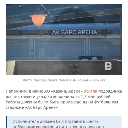
ВОДНЫЕ ВИДЫ СПОРТА
ОБРАЗОВАНИЕ
ХОККЕЙ С МЯЧОМ
ПРОИСШЕСТВИЯ
realnoevremya.ru/Максим Кокунин (архив)
Напомним, в июне АО «Казань Арена»
искала
подрядчика
для поставки и укладки ковролина за 1,7 млн рублей.
Работы должны были быть произведены на футбольном
стадионе «Ак Барс Арена».
Исполнитель должен был поставить шесть
небольших ковриков и пять крупных рулонов