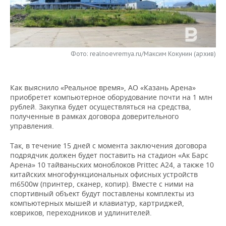
НЕФТЕХИМИЯ
РОЗНИЧНАЯ ТОРГОВЛЯ
НОВОСТИ ТЕХНОЛОГИЙ
МЕРОПРИЯТИЯ
НЕФТЬ
ТРАНСПОРТ
IT
НОВОСТИ МЕРОПРИЯТИЙ
СПОРТ
ОПК
Фото: realnoevremya.ru/Максим Кокунин (архив)
УСЛУГИ
МЕДИА
ВЫЕЗДНАЯ РЕДАКЦИЯ
НОВОСТИ СПОРТА
ОБЩЕСТВО
ЭНЕРГЕТИКА
Как выяснило «Реальное время», АО «Казань Арена»
ТЕЛЕКОММУНИКАЦИИ
БИЗНЕС-БРАНЧИ
ФУТБОЛ
НОВОСТИ ОБЩЕСТВА
ФОТОГАЛЕРЕЯ
приобретет компьютерное оборудование почти на 1 млн
рублей. Закупка будет осуществляться на средства,
ONLINE-КОНФЕРЕНЦИИ
ХОККЕЙ
ВЛАСТЬ
СЮЖЕТЫ
полученные в рамках договора доверительного
управления.
ОТКРЫТАЯ ЛЕКЦИЯ
БАСКЕТБОЛ
ИНФРАСТРУКТУРА
СПРАВОЧНИК
Так, в течение 15 дней с момента заключения договора
подрядчик должен будет поставить на стадион «Ак Барс
ВОЛЕЙБОЛ
ИСТОРИЯ
СПИСОК ПЕРСОН
ПОЛНАЯ ВЕРСИЯ
Арена» 10 тайваньских моноблоков Prittec A24, а также 10
китайских многофункциональных офисных устройств
КИБЕРСПОРТ
КУЛЬТУРА
СПИСОК КОМПАНИЙ
m6500w (принтер, сканер, копир). Вместе с ними на
спортивный объект будут поставлены комплекты из
компьютерных мышей и клавиатур, картриджей,
ФИГУРНОЕ КАТАНИЕ
МЕДИЦИНА
ковриков, переходников и удлинителей.