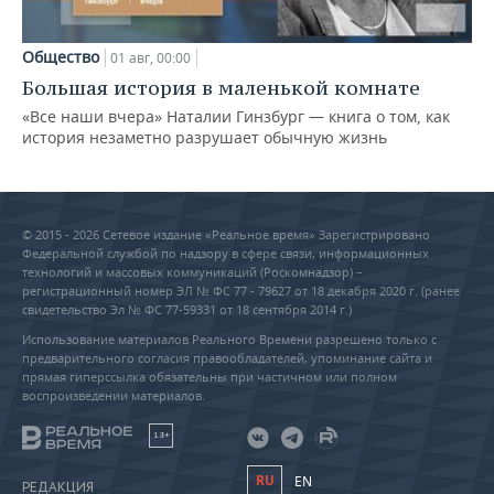
Общество
01 авг, 00:00
Большая история в маленькой комнате
«Все наши вчера» Наталии Гинзбург — книга о том, как
история незаметно разрушает обычную жизнь
© 2015 - 2026 Сетевое издание «Реальное время» Зарегистрировано
Федеральной службой по надзору в сфере связи, информационных
технологий и массовых коммуникаций (Роскомнадзор) –
регистрационный номер ЭЛ № ФС 77 - 79627 от 18 декабря 2020 г. (ранее
свидетельство Эл № ФС 77-59331 от 18 сентября 2014 г.)
Использование материалов Реального Времени разрешено только с
предварительного согласия правообладателей, упоминание сайта и
прямая гиперссылка обязательны при частичном или полном
воспроизведении материалов.
18+
RU
EN
РЕДАКЦИЯ