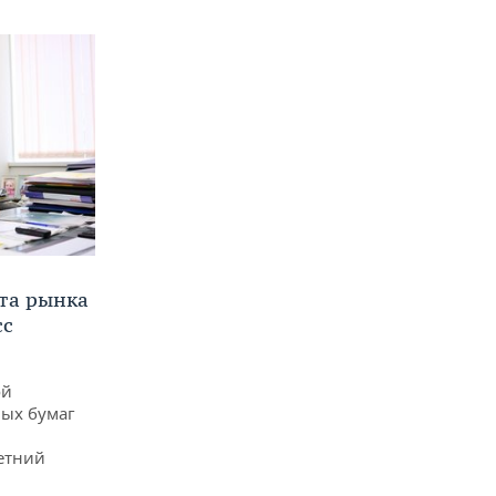
та рынка
сс
ой
ых бумаг
етний