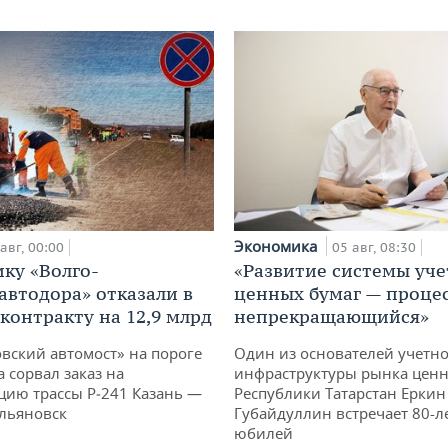
Экономика
авг, 00:00
05 авг, 08:30
ку «Волго-
«Развитие системы уче
автодора» отказали в
ценных бумаг — проце
 контракту на 12,9 млрд
непрекращающийся»
овский автомост» на пороге
Один из основателей учетн
 сорвал заказ на
инфраструктуры рынка ценн
цию трассы Р‑241 Казань —
Республики Татарстан Еркин
льяновск
Губайдуллин встречает 80-л
юбилей