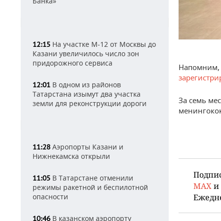
Банка»
На участке М-12 от Москвы до
12:15
Казани увеличилось число зон
придорожного сервиса
Напомним, 
зарегистри
В одном из районов
12:01
Татарстана изымут два участка
За семь ме
земли для реконструкции дороги
менингокок
Аэропорты Казани и
11:28
Нижнекамска открыли
Подпи
В Татарстане отменили
11:05
MAX
и
режимы ракетной и беспилотной
опасности
Ежедн
В казанском аэропорту
10:46