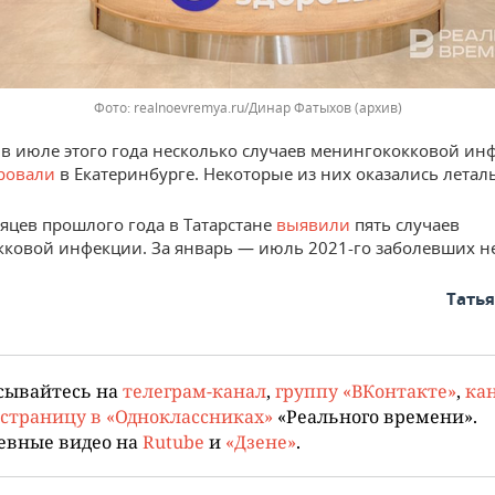
Фото: realnoevremya.ru/Динар Фатыхов (архив)
в июле этого года несколько случаев менингококковой ин
ровали
в Екатеринбурге. Некоторые из них оказались лета
сяцев прошлого года в Татарстане
выявили
пять случаев
ковой инфекции. За январь — июль 2021-го заболевших н
Тать
сывайтесь на
телеграм-канал
,
группу «ВКонтакте»
,
кан
страницу в «Одноклассниках»
«Реального времени».
евные видео на
Rutube
и
«Дзене»
.