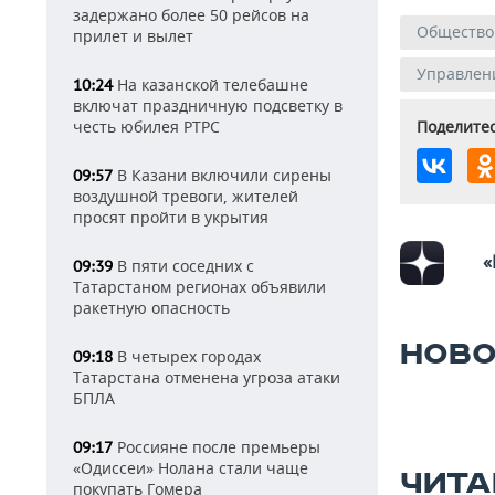
задержано более 50 рейсов на
Общество
прилет и вылет
Управлени
На казанской телебашне
10:24
включат праздничную подсветку в
честь юбилея РТРС
Поделитес
В Казани включили сирены
09:57
воздушной тревоги, жителей
просят пройти в укрытия
«
В пяти соседних с
09:39
Татарстаном регионах объявили
ракетную опасность
НОВО
В четырех городах
09:18
Татарстана отменена угроза атаки
БПЛА
Россияне после премьеры
09:17
«Одиссеи» Нолана стали чаще
ЧИТА
покупать Гомера