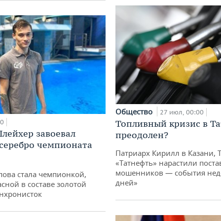
Общество
27 июл, 00:00
00
Топливный кризис в Та
лейхер завоевал
преодолен?
 серебро чемпионата
Патриарх Кирилл в Казани, 
«Татнефть» нарастили поста
мошенников — события неде
пова стала чемпионкой,
дней»
асной в составе золотой
нхронисток