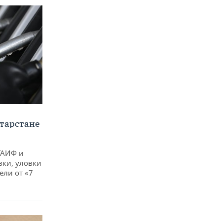
тарстане
ТАИФ и
вки, уловки
ли от «7