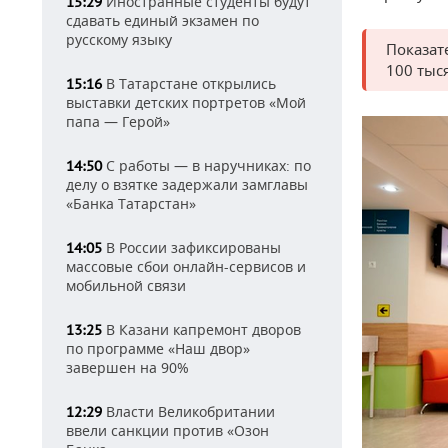
Иностранные студенты будут
15:29
сдавать единый экзамен по
русскому языку
Показат
100 тыс
В Татарстане открылись
15:16
выставки детских портретов «Мой
папа — Герой»
С работы — в наручниках: по
14:50
делу о взятке задержали замглавы
«Банка Татарстан»
В России зафиксированы
14:05
массовые сбои онлайн-сервисов и
мобильной связи
В Казани капремонт дворов
13:25
по программе «Наш двор»
завершен на 90%
Власти Великобритании
12:29
ввели санкции против «Озон