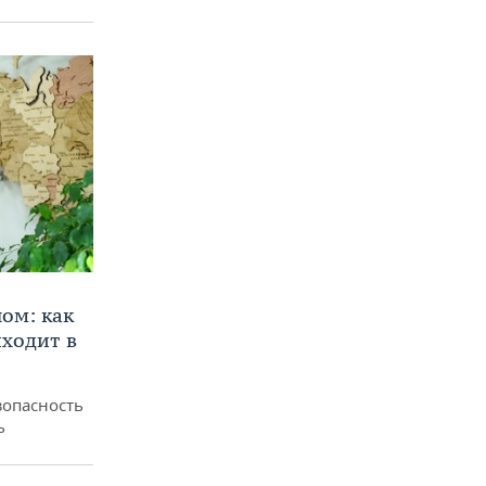
ом: как
ходит в
зопасность
ь