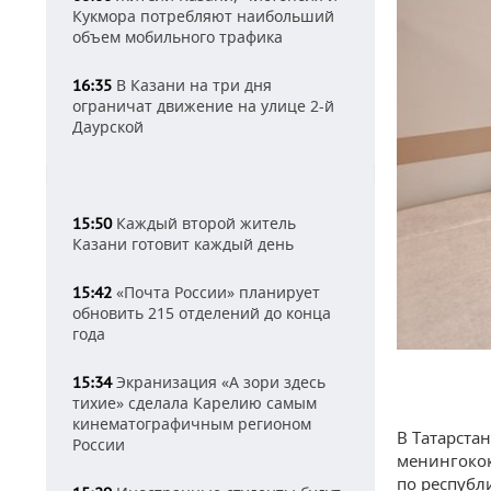
Кукмора потребляют наибольший
объем мобильного трафика
В Казани на три дня
16:35
ограничат движение на улице 2-й
Даурской
Каждый второй житель
15:50
Казани готовит каждый день
«Почта России» планирует
15:42
обновить 215 отделений до конца
года
Экранизация «А зори здесь
15:34
тихие» сделала Карелию самым
кинематографичным регионом
В Татарста
России
менингокок
по республ