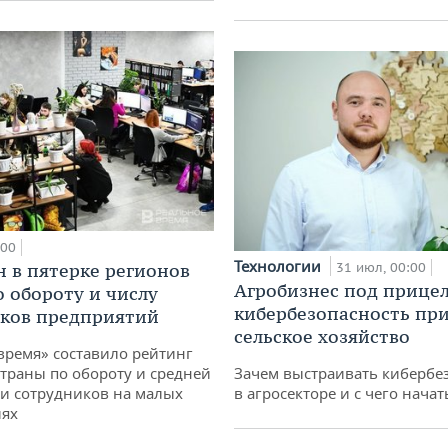
:00
Технологии
н в пятерке регионов
31 июл, 00:00
Агробизнес под прицел
о обороту и числу
кибербезопасность при
ков предприятий
сельское хозяйство
время» составило рейтинг
страны по обороту и средней
Зачем выстраивать кибербе
и сотрудников на малых
в агросекторе и с чего начат
иях