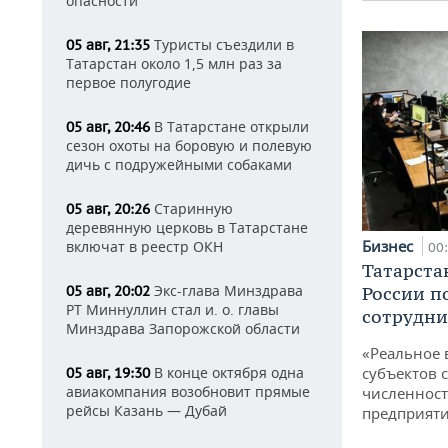
опасности
Туристы съездили в
05 авг, 21:35
Татарстан около 1,5 млн раз за
первое полугодие
В Татарстане открыли
05 авг, 20:46
сезон охоты на боровую и полевую
дичь с подружейными собаками
Старинную
05 авг, 20:26
деревянную церковь в Татарстане
Бизнес
включат в реестр ОКН
00
Татарста
Экс-глава Минздрава
России п
05 авг, 20:02
РТ Миннуллин стал и. о. главы
сотрудни
Минздрава Запорожской области
«Реальное 
субъектов 
В конце октября одна
05 авг, 19:30
авиакомпания возобновит прямые
численност
рейсы Казань — Дубай
предприят