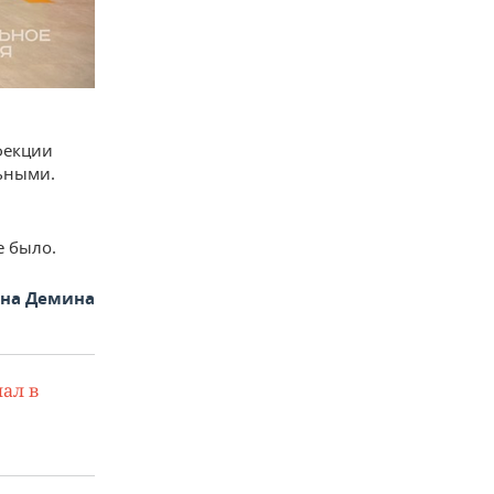
фекции
льными.
е было.
яна Демина
ал в