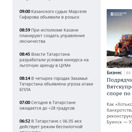
Казанского судью Марселя
09:00
Гафарова объявили в розыск
При исполкоме Казани
08:59
планируют создать управление
лесничества
Власти Татарстана
08:45
разработали условия конкурса на
льготную аренду в ЦУМе
Бизнес
05 
В четырех городах Закамья
08:14
Подрядчи
Татарстана объявлена угроза атаки
Вятскупр
БПЛА
споре по
Сегодня в Татарстане
07:00
Как «Хотьк
ожидается до +28 градусов
банкротства
реконструк
В Татарстане с 06.05 мск
06:52
Буинск — У
действует режим беспилотной