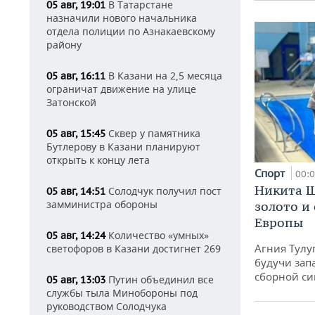
В Татарстане
05 авг, 19:01
назначили нового начальника
отдела полиции по Азнакаевскому
району
В Казани на 2,5 месяца
05 авг, 16:11
ограничат движение на улице
Затонской
Сквер у памятника
05 авг, 15:45
Бутлерову в Казани планируют
открыть к концу лета
Спорт
00:
Никита Ш
Солодчук получил пост
05 авг, 14:51
замминистра обороны
золото и
Европы
Количество «умных»
05 авг, 14:24
Агния Тулу
светофоров в Казани достигнет 269
будучи зап
сборной си
Путин объединил все
05 авг, 13:03
службы тыла Минобороны под
руководством Солодчука