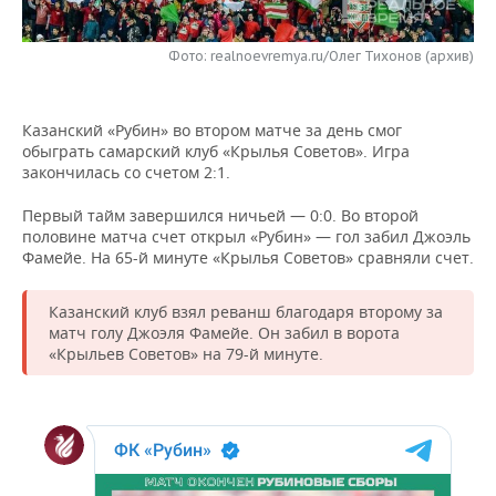
НЕФТЕХИМИЯ
РОЗНИЧНАЯ ТОРГОВЛЯ
НОВОСТИ ТЕХНОЛОГИЙ
МЕРОПРИЯТИЯ
НЕФТЬ
Фото: realnoevremya.ru/Олег Тихонов (архив)
ТРАНСПОРТ
IT
НОВОСТИ МЕРОПРИЯТИЙ
СПОРТ
ОПК
Казанский «Рубин» во втором матче за день смог
УСЛУГИ
МЕДИА
ВЫЕЗДНАЯ РЕДАКЦИЯ
НОВОСТИ СПОРТА
ОБЩЕСТВО
обыграть самарский клуб «Крылья Советов». Игра
ЭНЕРГЕТИКА
закончилась со счетом 2:1.
ТЕЛЕКОММУНИКАЦИИ
БИЗНЕС-БРАНЧИ
ФУТБОЛ
НОВОСТИ ОБЩЕСТВА
ФОТОГАЛЕРЕЯ
Первый тайм завершился ничьей — 0:0. Во второй
половине матча счет открыл «Рубин» — гол забил Джоэль
ONLINE-КОНФЕРЕНЦИИ
ХОККЕЙ
ВЛАСТЬ
СЮЖЕТЫ
Фамейе. На 65-й минуте «Крылья Советов» сравняли счет.
ОТКРЫТАЯ ЛЕКЦИЯ
БАСКЕТБОЛ
ИНФРАСТРУКТУРА
СПРАВОЧНИК
Казанский клуб взял реванш благодаря второму за
матч голу Джоэля Фамейе. Он забил в ворота
ВОЛЕЙБОЛ
ИСТОРИЯ
СПИСОК ПЕРСОН
ПОЛНАЯ ВЕРСИЯ
«Крыльев Советов» на 79-й минуте.
КИБЕРСПОРТ
КУЛЬТУРА
СПИСОК КОМПАНИЙ
ФИГУРНОЕ КАТАНИЕ
МЕДИЦИНА