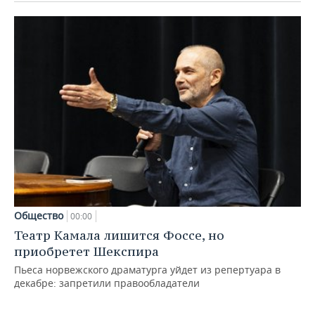
Общество
00:00
Театр Камала лишится Фоссе, но
приобретет Шекспира
Пьеса норвежского драматурга уйдет из репертуара в
декабре: запретили правообладатели