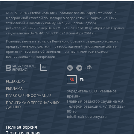
© 2015 - 2026 Сетевое издание «Реальное время» Зарегистрировано
Федеральной службой по надзору в сфере связи, информационных
технологий и массовых коммуникаций (Роскомнадзор) –
регистрационный номер ЭЛ № ФС 77 - 79627 от 18 декабря 2020 г. (ранее
свидетельство Эл № ФС 77-59331 от 18 сентября 2014 г.)
Использование материалов Реального Времени разрешено только с
предварительного согласия правообладателей, упоминание сайта и
прямая гиперссылка обязательны при частичном или полном
воспроизведении материалов.
18+
RU
EN
РЕДАКЦИЯ
РЕКЛАМА
Учредитель ООО «Реальное
ПРАВОВАЯ ИНФОРМАЦИЯ
время»
Главный редактор Саушина А.А.
ПОЛИТИКА О ПЕРСОНАЛЬНЫХ
Телефон редакции: +7 (843) 222-
ДАННЫХ
90-80
info@realnoevremya.ru
Полная версия
Тестовая версия