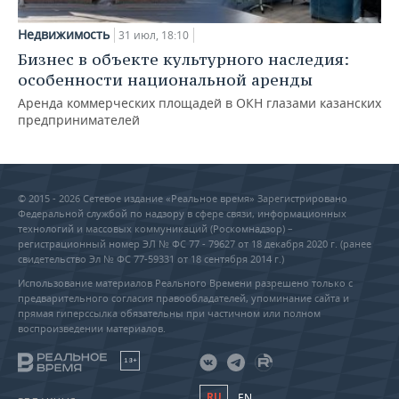
Недвижимость
31 июл, 18:10
Бизнес в объекте культурного наследия:
особенности национальной аренды
Аренда коммерческих площадей в ОКН глазами казанских
предпринимателей
© 2015 - 2026 Сетевое издание «Реальное время» Зарегистрировано
Федеральной службой по надзору в сфере связи, информационных
технологий и массовых коммуникаций (Роскомнадзор) –
регистрационный номер ЭЛ № ФС 77 - 79627 от 18 декабря 2020 г. (ранее
свидетельство Эл № ФС 77-59331 от 18 сентября 2014 г.)
Использование материалов Реального Времени разрешено только с
предварительного согласия правообладателей, упоминание сайта и
прямая гиперссылка обязательны при частичном или полном
воспроизведении материалов.
18+
RU
EN