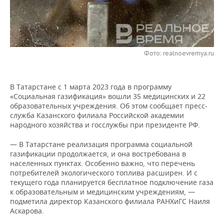
НЕФТЕХИМИЯ
РОЗНИЧНАЯ ТОРГОВЛЯ
НОВОСТИ ТЕХНОЛОГИЙ
МЕРОПРИЯТИЯ
НЕФТЬ
ТРАНСПОРТ
IT
НОВОСТИ МЕРОПРИЯТИЙ
СПОРТ
ОПК
Фото: realnoevremya.ru
УСЛУГИ
МЕДИА
ВЫЕЗДНАЯ РЕДАКЦИЯ
НОВОСТИ СПОРТА
ОБЩЕСТВО
ЭНЕРГЕТИКА
В Татарстане с 1 марта 2023 года в программу
ТЕЛЕКОММУНИКАЦИИ
БИЗНЕС-БРАНЧИ
ФУТБОЛ
НОВОСТИ ОБЩЕСТВА
ФОТОГАЛЕРЕЯ
«Социальная газификация» вошли 35 медицинских и 22
образовательных учреждения. Об этом сообщает пресс-
ONLINE-КОНФЕРЕНЦИИ
ХОККЕЙ
ВЛАСТЬ
СЮЖЕТЫ
служба Казанского филиала Российской академии
народного хозяйства и госслужбы при президенте РФ.
ОТКРЫТАЯ ЛЕКЦИЯ
БАСКЕТБОЛ
ИНФРАСТРУКТУРА
СПРАВОЧНИК
— В Татарстане реализация программа социальной
газификации продолжается, и она востребована в
ВОЛЕЙБОЛ
ИСТОРИЯ
СПИСОК ПЕРСОН
ПОЛНАЯ ВЕРСИЯ
населенных пунктах. Особенно важно, что перечень
потребителей экологического топлива расширен. И с
КИБЕРСПОРТ
КУЛЬТУРА
СПИСОК КОМПАНИЙ
текущего года планируется бесплатное подключение газа
к образовательным и медицинским учреждениям, —
подметила директор Казанского филиала РАНХиГС Наиля
ФИГУРНОЕ КАТАНИЕ
МЕДИЦИНА
Аскарова.