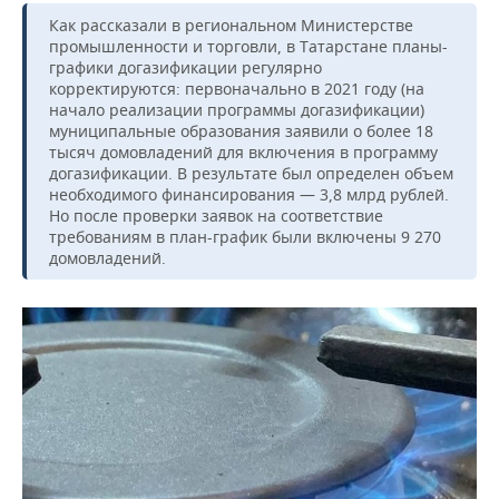
ВОДНЫЕ ВИДЫ СПОРТА
ОБРАЗОВАНИЕ
Как рассказали в региональном Министерстве
промышленности и торговли, в Татарстане планы-
ХОККЕЙ С МЯЧОМ
ПРОИСШЕСТВИЯ
графики догазификации регулярно
корректируются: первоначально в 2021 году (на
начало реализации программы догазификации)
муниципальные образования заявили о более 18
тысяч домовладений для включения в программу
догазификации. В результате был определен объем
необходимого финансирования — 3,8 млрд р
ублей.
Но после проверки заявок на соответствие
требованиям в план-график были включены 9 270
домовладений.