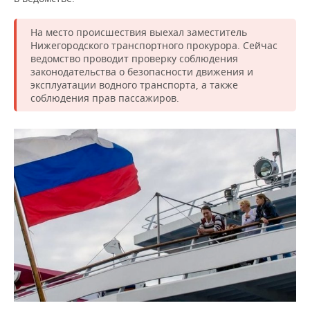
НЕФТЕХИМИЯ
РОЗНИЧНАЯ ТОРГОВЛЯ
НОВОСТИ ТЕХНОЛОГИЙ
МЕРОПРИЯТИЯ
На место происшествия выехал заместитель
НЕФТЬ
Нижегородского транспортного прокурора. Сейчас
ТРАНСПОРТ
IT
НОВОСТИ МЕРОПРИЯТИЙ
СПОРТ
ведомство проводит проверку соблюдения
ОПК
законодательства о безопасности движения и
эксплуатации водного транспорта, а также
УСЛУГИ
МЕДИА
ВЫЕЗДНАЯ РЕДАКЦИЯ
НОВОСТИ СПОРТА
ОБЩЕСТВО
соблюдения прав пассажиров.
ЭНЕРГЕТИКА
ТЕЛЕКОММУНИКАЦИИ
БИЗНЕС-БРАНЧИ
ФУТБОЛ
НОВОСТИ ОБЩЕСТВА
ФОТОГАЛЕРЕЯ
ONLINE-КОНФЕРЕНЦИИ
ХОККЕЙ
ВЛАСТЬ
СЮЖЕТЫ
ОТКРЫТАЯ ЛЕКЦИЯ
БАСКЕТБОЛ
ИНФРАСТРУКТУРА
СПРАВОЧНИК
ВОЛЕЙБОЛ
ИСТОРИЯ
СПИСОК ПЕРСОН
ПОЛНАЯ ВЕРСИЯ
КИБЕРСПОРТ
КУЛЬТУРА
СПИСОК КОМПАНИЙ
ФИГУРНОЕ КАТАНИЕ
МЕДИЦИНА