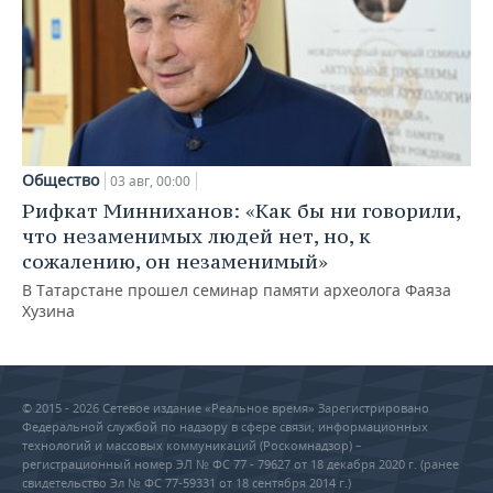
Общество
03 авг, 00:00
Рифкат Минниханов: «Как бы ни говорили,
что незаменимых людей нет, но, к
сожалению, он незаменимый»
В Татарстане прошел семинар памяти археолога Фаяза
Хузина
© 2015 - 2026 Сетевое издание «Реальное время» Зарегистрировано
Федеральной службой по надзору в сфере связи, информационных
технологий и массовых коммуникаций (Роскомнадзор) –
регистрационный номер ЭЛ № ФС 77 - 79627 от 18 декабря 2020 г. (ранее
свидетельство Эл № ФС 77-59331 от 18 сентября 2014 г.)