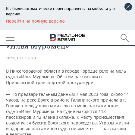
Вы были автоматически перенаправлены на мобильную
версию.
Перейти на полную версию
РЕГИОНЫ
ПРОИСШЕСТВИЯ
На Волге сел на мель теплоход
БАШКОРТОСТАН
НОВОСТИ
«Илья Муромец»
ТАТАРСТАН
АНАЛИТИКА
16:58, 07.05.2023
УДМУРТИЯ
НОВОСТИ АНАЛИТИКИ
ЭКОНОМИКА
В Нижегородской области в городе Городце село на мель
судно «Илья Муромец». Об этом рассказали в
ДЕКЛАРАЦИИ О ДОХОДАХ
НОВОСТИ ЭКОНОМИКИ
ПРОМЫШЛЕННОСТЬ
Приволжской транспортной прокуратуре.
КОРОЛИ ГОСЗАКАЗА ПФО
ФИНАНСЫ
НОВОСТИ
НЕДВИЖИМОСТЬ
— По предварительным данным 7 мая 2023 года, около 14
ПРОМЫШЛЕННОСТИ
часов, на реке Волге в районе Галанинского причала в г.
ВУЗЫ ТАТАРСТАНА
БАНКИ
НОВОСТИ НЕДВИЖИМОСТИ
АВТО
Городец между шлюзами село на мель пассажирское
АГРОПРОМ
судно «Илья Муромец». На судне находятся 113
пассажиров и 42 члена экипажа. К месту происшествия
КОМУ ПРИНАДЛЕЖАТ
БЮДЖЕТ
НОВОСТИ АВТО
БИЗНЕС
выдвинулся буксир Волжского пароходства. Угрозы жизни
ТОРГОВЫЕ ЦЕНТРЫ
МАШИНОСТРОЕНИЕ
ТАТАРСТАНА
и здоровью пассажиров судна не имеется, — рассказали
ИНВЕСТИЦИИ
НОВОСТИ БИЗНЕСА
ТЕХНОЛОГИИ
в ведомстве.