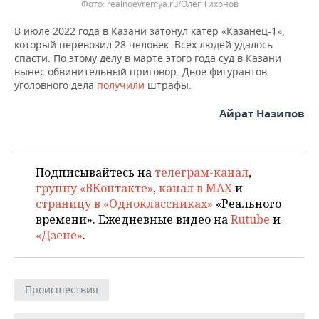
ВОДНЫЕ ВИДЫ СПОРТА
ОБРАЗОВАНИЕ
Фото: realnoevremya.ru/Олег Тихонов
В июле 2022 года в Казани затонул катер «Казанец-1»,
ХОККЕЙ С МЯЧОМ
ПРОИСШЕСТВИЯ
который перевозил 28 человек. Всех людей удалось
спасти. По этому делу в марте этого года суд в Казани
вынес обвинительный приговор. Двое фигурантов
уголовного дела
получили
штрафы.
Айрат Назипов
Подписывайтесь на
телеграм-канал
,
группу «ВКонтакте»
,
канал в MAX
и
страницу в «Одноклассниках»
«Реального
времени». Ежедневные видео на
Rutube
и
«Дзене»
.
Происшествия