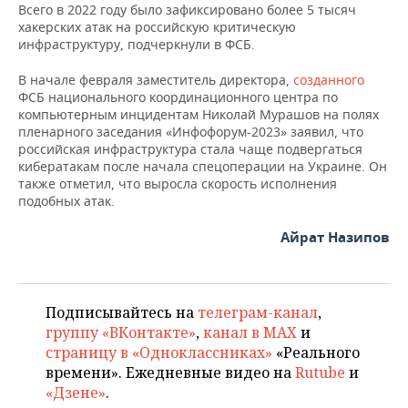
ВОДНЫЕ ВИДЫ СПОРТА
ОБРАЗОВАНИЕ
Всего в 2022 году было зафиксировано более 5 тысяч
хакерских атак на российскую критическую
ХОККЕЙ С МЯЧОМ
ПРОИСШЕСТВИЯ
инфраструктуру, подчеркнули в ФСБ.
В начале февраля заместитель директора,
созданного
ФСБ национального координационного центра по
компьютерным инцидентам Николай Мурашов на полях
пленарного заседания «Инфофорум-2023» заявил, что
российская инфраструктура стала чаще подвергаться
кибератакам после начала спецоперации на Украине. Он
также отметил, что выросла скорость исполнения
подобных атак.
Айрат Назипов
Подписывайтесь на
телеграм-канал
,
группу «ВКонтакте»
,
канал в MAX
и
страницу в «Одноклассниках»
«Реального
времени». Ежедневные видео на
Rutube
и
«Дзене»
.