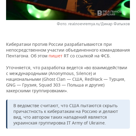
НЕФТЕХИМИЯ
РОЗНИЧНАЯ ТОРГОВЛЯ
НОВОСТИ ТЕХНОЛОГИЙ
МЕРОПРИЯТИЯ
НЕФТЬ
Фото: realnoevremya.ru/Динар Фатыхов
ТРАНСПОРТ
IT
НОВОСТИ МЕРОПРИЯТИЙ
СПОРТ
ОПК
УСЛУГИ
МЕДИА
ВЫЕЗДНАЯ РЕДАКЦИЯ
НОВОСТИ СПОРТА
ОБЩЕСТВО
ЭНЕРГЕТИКА
Кибератаки против России разрабатываются при
непосредственном участии объединенного командования
ТЕЛЕКОММУНИКАЦИИ
БИЗНЕС-БРАНЧИ
ФУТБОЛ
НОВОСТИ ОБЩЕСТВА
ФОТОГАЛЕРЕЯ
Пентагона. Об этом
пишет
RT со ссылкой на ФСБ.
ONLINE-КОНФЕРЕНЦИИ
ХОККЕЙ
ВЛАСТЬ
СЮЖЕТЫ
Уточняется, что разработка ведется «во взаимодействии
с международными (Anonymous, Silence) и
национальными (Ghost Clan — США, RedHack — Турция,
ОТКРЫТАЯ ЛЕКЦИЯ
БАСКЕТБОЛ
ИНФРАСТРУКТУРА
СПРАВОЧНИК
GNG — Грузия, Squad 303 — Польша и другие)
хакерскими группировками».
ВОЛЕЙБОЛ
ИСТОРИЯ
СПИСОК ПЕРСОН
ПОЛНАЯ ВЕРСИЯ
В ведомстве считают, что США пытаются скрыть
КИБЕРСПОРТ
КУЛЬТУРА
СПИСОК КОМПАНИЙ
причастность к кибератакам на Россию и делают
вид, что автором таких нападений является
ФИГУРНОЕ КАТАНИЕ
МЕДИЦИНА
украинская группировка IT Army of Ukraine.