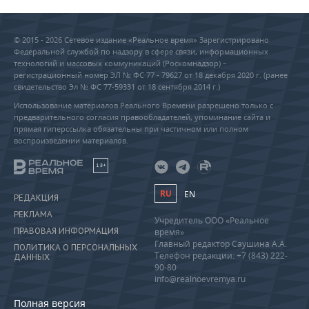
© 2015 - 2026 Сетевое издание «Реальное время» Зарегистрировано
Федеральной службой по надзору в сфере связи, информационных
технологий и массовых коммуникаций (Роскомнадзор) –
регистрационный номер ЭЛ № ФС 77 - 79627 от 18 декабря 2020 г. (ранее
свидетельство Эл № ФС 77-59331 от 18 сентября 2014 г.)
Использование материалов Реального Времени разрешено только с
предварительного согласия правообладателей, упоминание сайта и
прямая гиперссылка обязательны при частичном или полном
воспроизведении материалов.
18+
RU
EN
РЕДАКЦИЯ
РЕКЛАМА
Учредитель ООО «Реальное
ПРАВОВАЯ ИНФОРМАЦИЯ
время»
Главный редактор Саушина А.А.
ПОЛИТИКА О ПЕРСОНАЛЬНЫХ
Телефон редакции: +7 (843) 222-
ДАННЫХ
90-80
info@realnoevremya.ru
Полная версия