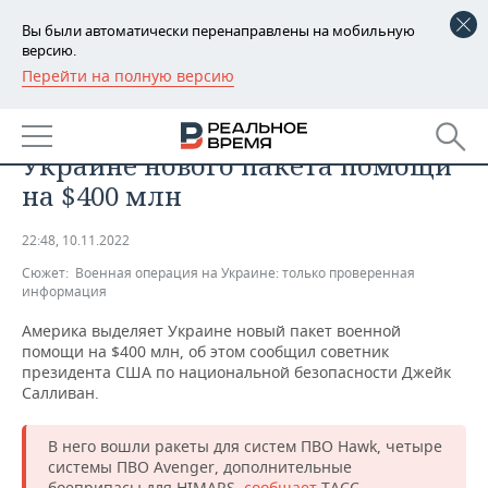
Вы были автоматически перенаправлены на мобильную
версию.
Перейти на полную версию
РЕГИОНЫ
ОБЩЕСТВО
США объявили о выделении
БАШКОРТОСТАН
НОВОСТИ
Украине нового пакета помощи
ТАТАРСТАН
АНАЛИТИКА
на $400 млн
УДМУРТИЯ
НОВОСТИ АНАЛИТИКИ
ЭКОНОМИКА
22:48, 10.11.2022
Сюжет:
Военная операция на Украине: только проверенная
ДЕКЛАРАЦИИ О ДОХОДАХ
НОВОСТИ ЭКОНОМИКИ
ПРОМЫШЛЕННОСТЬ
информация
КОРОЛИ ГОСЗАКАЗА ПФО
ФИНАНСЫ
НОВОСТИ
НЕДВИЖИМОСТЬ
Америка выделяет Украине новый пакет военной
ПРОМЫШЛЕННОСТИ
помощи на $400 млн, об этом сообщил советник
президента США по национальной безопасности Джейк
ВУЗЫ ТАТАРСТАНА
БАНКИ
НОВОСТИ НЕДВИЖИМОСТИ
АВТО
Салливан.
АГРОПРОМ
КОМУ ПРИНАДЛЕЖАТ
БЮДЖЕТ
НОВОСТИ АВТО
БИЗНЕС
ТОРГОВЫЕ ЦЕНТРЫ
МАШИНОСТРОЕНИЕ
В него вошли ракеты для систем ПВО Hawk, четыре
ТАТАРСТАНА
системы ПВО Avenger, дополнительные
ИНВЕСТИЦИИ
НОВОСТИ БИЗНЕСА
ТЕХНОЛОГИИ
боеприпасы для HIMARS,
сообщает
ТАСС.