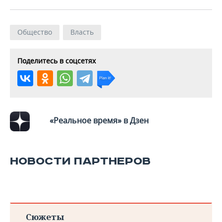
ВОДНЫЕ ВИДЫ СПОРТА
ОБРАЗОВАНИЕ
ХОККЕЙ С МЯЧОМ
ПРОИСШЕСТВИЯ
Общество
Власть
Поделитесь в соцсетях
«Реальное время» в Дзен
НОВОСТИ ПАРТНЕРОВ
Сюжеты