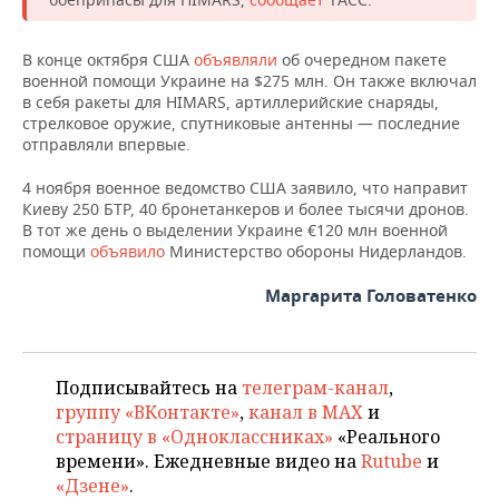
НЕФТЕХИМИЯ
РОЗНИЧНАЯ ТОРГОВЛЯ
НОВОСТИ ТЕХНОЛОГИЙ
МЕРОПРИЯТИЯ
НЕФТЬ
В конце октября США
объявляли
об очередном пакете
военной помощи Украине на $275 млн. Он также включал
ТРАНСПОРТ
IT
НОВОСТИ МЕРОПРИЯТИЙ
СПОРТ
в себя ракеты для HIMARS, артиллерийские снаряды,
ОПК
стрелковое оружие, спутниковые антенны — последние
УСЛУГИ
МЕДИА
ВЫЕЗДНАЯ РЕДАКЦИЯ
НОВОСТИ СПОРТА
ОБЩЕСТВО
отправляли впервые.
ЭНЕРГЕТИКА
4 ноября военное ведомство США заявило, что направит
ТЕЛЕКОММУНИКАЦИИ
БИЗНЕС-БРАНЧИ
ФУТБОЛ
НОВОСТИ ОБЩЕСТВА
ФОТОГАЛЕРЕЯ
Киеву 250 БТР, 40 бронетанкеров и более тысячи дронов.
В тот же день о выделении Украине €120 млн военной
ONLINE-КОНФЕРЕНЦИИ
ХОККЕЙ
ВЛАСТЬ
СЮЖЕТЫ
помощи
объявило
Министерство обороны Нидерландов.
Маргарита Головатенко
ОТКРЫТАЯ ЛЕКЦИЯ
БАСКЕТБОЛ
ИНФРАСТРУКТУРА
СПРАВОЧНИК
ВОЛЕЙБОЛ
ИСТОРИЯ
СПИСОК ПЕРСОН
ПОЛНАЯ ВЕРСИЯ
Подписывайтесь на
телеграм-канал
,
КИБЕРСПОРТ
КУЛЬТУРА
СПИСОК КОМПАНИЙ
группу «ВКонтакте»
,
канал в MAX
и
страницу в «Одноклассниках»
«Реального
ФИГУРНОЕ КАТАНИЕ
МЕДИЦИНА
времени». Ежедневные видео на
Rutube
и
«Дзене»
.