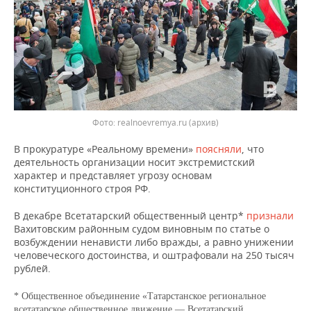
ВОДНЫЕ ВИДЫ СПОРТА
ОБРАЗОВАНИЕ
ХОККЕЙ С МЯЧОМ
ПРОИСШЕСТВИЯ
Фото: realnoevremya.ru (архив)
В прокуратуре «Реальному времени»
поясняли
, что
деятельность организации носит экстремистский
характер и представляет угрозу основам
конституционного строя РФ.
В декабре Всетатарский общественный центр*
признали
Вахитовским районным судом виновным по статье о
возбуждении ненависти либо вражды, а равно унижении
человеческого достоинства, и оштрафовали на 250 тысяч
рублей.
* Общественное объединение «Татарстанское региональное
всетатарское общественное движение — Всетатарский