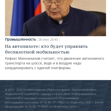
Промышленность
28 июл, 20:45
На автопилоте: кто будет управлять
беспилотной мобильностью
Рифкат Минниханов считает, что движение автономного
транспорта на шоссе, воде и в воздухе надо
координировать с единой платформы
© 2015 - 2026 Сетевое издание «Реальное время» Зарегистрировано
Федеральной службой по надзору в сфере связи, информационных
технологий и массовых коммуникаций (Роскомнадзор) –
регистрационный номер ЭЛ № ФС 77 - 79627 от 18 декабря 2020 г. (ранее
свидетельство Эл № ФС 77-59331 от 18 сентября 2014 г.)