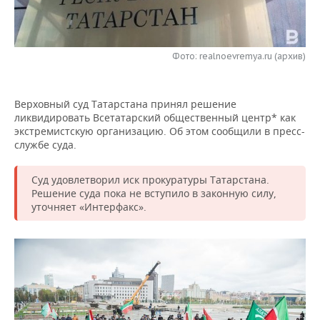
НЕФТЕХИМИЯ
РОЗНИЧНАЯ ТОРГОВЛЯ
НОВОСТИ ТЕХНОЛОГИЙ
МЕРОПРИЯТИЯ
НЕФТЬ
Фото: realnoevremya.ru (архив)
ТРАНСПОРТ
IT
НОВОСТИ МЕРОПРИЯТИЙ
СПОРТ
ОПК
УСЛУГИ
МЕДИА
ВЫЕЗДНАЯ РЕДАКЦИЯ
НОВОСТИ СПОРТА
ОБЩЕСТВО
ЭНЕРГЕТИКА
Верховный суд Татарстана принял решение
ликвидировать Всетатарский общественный центр* как
ТЕЛЕКОММУНИКАЦИИ
БИЗНЕС-БРАНЧИ
ФУТБОЛ
НОВОСТИ ОБЩЕСТВА
ФОТОГАЛЕРЕЯ
экстремистскую организацию. Об этом сообщили в пресс-
службе суда.
ONLINE-КОНФЕРЕНЦИИ
ХОККЕЙ
ВЛАСТЬ
СЮЖЕТЫ
Суд удовлетворил иск прокуратуры Татарстана.
ОТКРЫТАЯ ЛЕКЦИЯ
БАСКЕТБОЛ
ИНФРАСТРУКТУРА
СПРАВОЧНИК
Решение суда пока не вступило в законную силу,
уточняет «Интерфакс».
ВОЛЕЙБОЛ
ИСТОРИЯ
СПИСОК ПЕРСОН
ПОЛНАЯ ВЕРСИЯ
КИБЕРСПОРТ
КУЛЬТУРА
СПИСОК КОМПАНИЙ
ФИГУРНОЕ КАТАНИЕ
МЕДИЦИНА