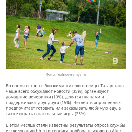
ВОДНЫЕ ВИДЫ СПОРТА
ОБРАЗОВАНИЕ
ХОККЕЙ С МЯЧОМ
ПРОИСШЕСТВИЯ
Фото: realnoevremya.ru
Во время встреч с близкими жители столицы Татарстана
чаще всего обсуждают новости (35%), организуют
домашние вечеринки (19%), делятся планами и
поддерживают друг друга (15%). Четверть опрошенных
предпочитает готовить или заказывать любимую еду, а
также играть в настольные игры (23%).
В этом месяце стали известны результаты опроса службы
исследований hh.ru и сервиса подбора психологов Alter,