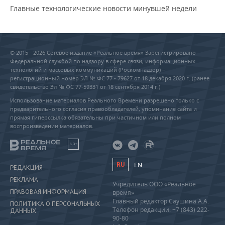
Главные технологические новости минувшей недели
© 2015 - 2026 Сетевое издание «Реальное время» Зарегистрировано
Федеральной службой по надзору в сфере связи, информационных
технологий и массовых коммуникаций (Роскомнадзор) –
регистрационный номер ЭЛ № ФС 77 - 79627 от 18 декабря 2020 г. (ранее
свидетельство Эл № ФС 77-59331 от 18 сентября 2014 г.)
Использование материалов Реального Времени разрешено только с
предварительного согласия правообладателей, упоминание сайта и
прямая гиперссылка обязательны при частичном или полном
воспроизведении материалов.
18+
RU
EN
РЕДАКЦИЯ
РЕКЛАМА
Учредитель ООО «Реальное
ПРАВОВАЯ ИНФОРМАЦИЯ
время»
Главный редактор Саушина А.А.
ПОЛИТИКА О ПЕРСОНАЛЬНЫХ
Телефон редакции: +7 (843) 222-
ДАННЫХ
90-80