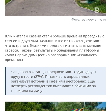
НЕФТЕХИМИЯ
РОЗНИЧНАЯ ТОРГОВЛЯ
НОВОСТИ ТЕХНОЛОГИЙ
МЕРОПРИЯТИЯ
НЕФТЬ
Фото: realnoevremya.ru
ТРАНСПОРТ
IT
НОВОСТИ МЕРОПРИЯТИЙ
СПОРТ
ОПК
УСЛУГИ
МЕДИА
ВЫЕЗДНАЯ РЕДАКЦИЯ
НОВОСТИ СПОРТА
ОБЩЕСТВО
ЭНЕРГЕТИКА
87% жителей Казани стали больше времени проводить с
семьей и друзьями. Большинство из них (80%) считают,
ТЕЛЕКОММУНИКАЦИИ
БИЗНЕС-БРАНЧИ
ФУТБОЛ
НОВОСТИ ОБЩЕСТВА
ФОТОГАЛЕРЕЯ
что встречи с близкими помогают испытывать меньше
стресса. Таковы результаты исследования платформы
ONLINE-КОНФЕРЕНЦИИ
ХОККЕЙ
ВЛАСТЬ
СЮЖЕТЫ
«Мой Сервис Дом» (есть в распоряжении «Реального
времени»).
ОТКРЫТАЯ ЛЕКЦИЯ
БАСКЕТБОЛ
ИНФРАСТРУКТУРА
СПРАВОЧНИК
Чаще всего казанцы предпочитают ходить друг к
другу в гости (27%). Пятая часть опрошенных
ВОЛЕЙБОЛ
ИСТОРИЯ
СПИСОК ПЕРСОН
ПОЛНАЯ ВЕРСИЯ
организует встречи в кафе или ресторанах. Еще
четверть респондентов выезжают с близкими за
КИБЕРСПОРТ
КУЛЬТУРА
СПИСОК КОМПАНИЙ
город или на дачу.
ФИГУРНОЕ КАТАНИЕ
МЕДИЦИНА