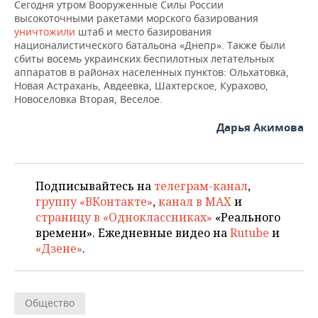
ВОДНЫЕ ВИДЫ СПОРТА
ОБРАЗОВАНИЕ
Сегодня утром Вооруженные Силы России
высокоточными ракетами морского базирования
уничтожили
штаб и место базирования
ХОККЕЙ С МЯЧОМ
ПРОИСШЕСТВИЯ
националистического батальона «Днепр». Также были
сбиты восемь украинских беспилотных летательных
аппаратов в районах населенных пунктов: Ольхатовка,
Новая Астрахань, Авдеевка, Шахтерское, Курахово,
Новоселовка Вторая, Веселое.
Дарья Акимова
Подписывайтесь на
телеграм-канал
,
группу «ВКонтакте»
,
канал в MAX
и
страницу в «Одноклассниках»
«Реального
времени». Ежедневные видео на
Rutube
и
«Дзене»
.
Общество