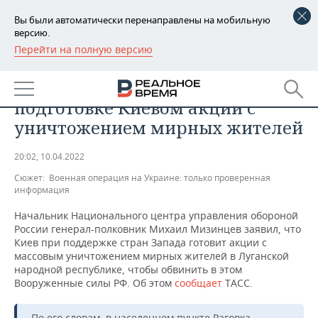
Вы были автоматически перенаправлены на мобильную
версию.
Перейти на полную версию
РЕГИОНЫ
ОБЩЕСТВО
В Минобороны России заявили о
БАШКОРТОСТАН
НОВОСТИ
подготовке Киевом акций с
ТАТАРСТАН
АНАЛИТИКА
уничтожением мирных жителей
УДМУРТИЯ
НОВОСТИ АНАЛИТИКИ
ЭКОНОМИКА
20:02, 10.04.2022
Сюжет:
Военная операция на Украине: только проверенная
ДЕКЛАРАЦИИ О ДОХОДАХ
НОВОСТИ ЭКОНОМИКИ
ПРОМЫШЛЕННОСТЬ
информация
КОРОЛИ ГОСЗАКАЗА ПФО
ФИНАНСЫ
НОВОСТИ
НЕДВИЖИМОСТЬ
Начальник Национального центра управления обороной
ПРОМЫШЛЕННОСТИ
России генерал-полковник Михаил Мизинцев заявил, что
Киев при поддержке стран Запада готовит акции с
ВУЗЫ ТАТАРСТАНА
БАНКИ
НОВОСТИ НЕДВИЖИМОСТИ
АВТО
массовым уничтожением мирных жителей в Луганской
АГРОПРОМ
народной республике, чтобы обвинить в этом
КОМУ ПРИНАДЛЕЖАТ
БЮДЖЕТ
НОВОСТИ АВТО
БИЗНЕС
Вооруженные силы РФ. Об этом
сообщает
ТАСС.
ТОРГОВЫЕ ЦЕНТРЫ
МАШИНОСТРОЕНИЕ
ТАТАРСТАНА
ИНВЕСТИЦИИ
НОВОСТИ БИЗНЕСА
ТЕХНОЛОГИИ
По его словам, в населенном пункте Раговка