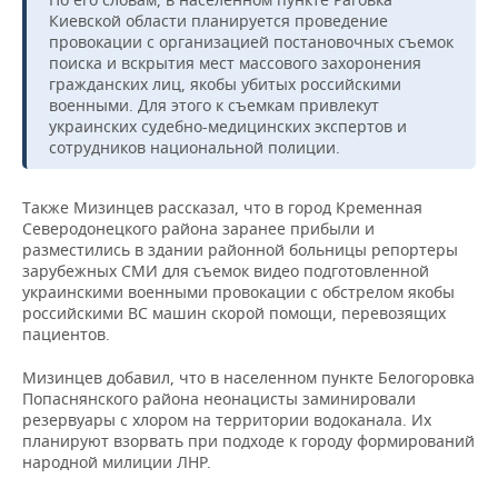
НЕФТЕХИМИЯ
Киевской области планируется проведение
РОЗНИЧНАЯ ТОРГОВЛЯ
НОВОСТИ ТЕХНОЛОГИЙ
МЕРОПРИЯТИЯ
провокации с организацией постановочных съемок
НЕФТЬ
поиска и вскрытия мест массового захоронения
гражданских лиц, якобы убитых российскими
ТРАНСПОРТ
IT
НОВОСТИ МЕРОПРИЯТИЙ
СПОРТ
военными. Для этого к съемкам привлекут
ОПК
украинских судебно-медицинских экспертов и
УСЛУГИ
МЕДИА
ВЫЕЗДНАЯ РЕДАКЦИЯ
НОВОСТИ СПОРТА
ОБЩЕСТВО
сотрудников национальной полиции.
ЭНЕРГЕТИКА
ТЕЛЕКОММУНИКАЦИИ
БИЗНЕС-БРАНЧИ
ФУТБОЛ
НОВОСТИ ОБЩЕСТВА
ФОТОГАЛЕРЕЯ
Также Мизинцев рассказал, что в город Кременная
Северодонецкого района заранее прибыли и
ONLINE-КОНФЕРЕНЦИИ
ХОККЕЙ
ВЛАСТЬ
СЮЖЕТЫ
разместились в здании районной больницы репортеры
зарубежных СМИ для съемок видео подготовленной
украинскими военными провокации с обстрелом якобы
ОТКРЫТАЯ ЛЕКЦИЯ
БАСКЕТБОЛ
ИНФРАСТРУКТУРА
СПРАВОЧНИК
российскими ВС машин скорой помощи, перевозящих
пациентов.
ВОЛЕЙБОЛ
ИСТОРИЯ
СПИСОК ПЕРСОН
ПОЛНАЯ ВЕРСИЯ
Мизинцев добавил, что в населенном пункте Белогоровка
Попаснянского района неонацисты заминировали
КИБЕРСПОРТ
КУЛЬТУРА
СПИСОК КОМПАНИЙ
резервуары с хлором на территории водоканала. Их
планируют взорвать при подходе к городу формирований
ФИГУРНОЕ КАТАНИЕ
МЕДИЦИНА
народной милиции ЛНР.