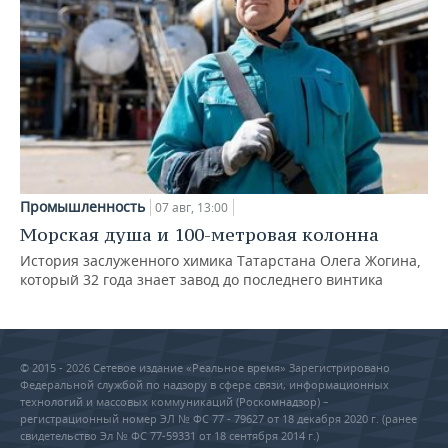
Промышленность
07 авг, 13:00
Морская душа и 100-метровая колонна
История заслуженного химика Татарстана Олега Жогина,
который 32 года знает завод до последнего винтика
© 2015 - 2026 Сетевое издание «Реальное время» Зарегистрировано
Федеральной службой по надзору в сфере связи, информационных
технологий и массовых коммуникаций (Роскомнадзор) –
регистрационный номер ЭЛ № ФС 77 - 79627 от 18 декабря 2020 г. (ранее
свидетельство Эл № ФС 77-59331 от 18 сентября 2014 г.)