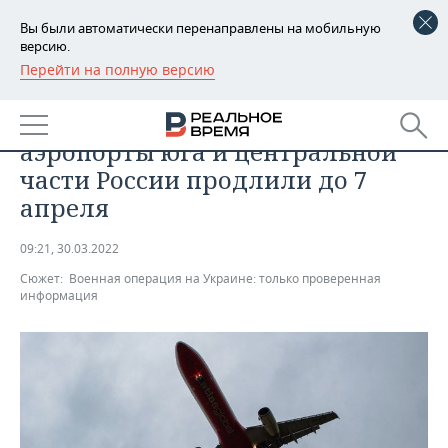
Вы были автоматически перенаправлены на мобильную
версию.
Перейти на полную версию
РЕГИОНЫ
БИЗНЕС
Ограничение полетов в
БАШКОРТОСТАН
НОВОСТИ
аэропорты юга и центральной
ТАТАРСТАН
АНАЛИТИКА
части России продлили до 7
апреля
УДМУРТИЯ
НОВОСТИ АНАЛИТИКИ
ЭКОНОМИКА
09:21, 30.03.2022
ДЕКЛАРАЦИИ О ДОХОДАХ
НОВОСТИ ЭКОНОМИКИ
ПРОМЫШЛЕННОСТЬ
Сюжет:
Военная операция на Украине: только проверенная
информация
КОРОЛИ ГОСЗАКАЗА ПФО
ФИНАНСЫ
НОВОСТИ
НЕДВИЖИМОСТЬ
ПРОМЫШЛЕННОСТИ
ВУЗЫ ТАТАРСТАНА
БАНКИ
НОВОСТИ НЕДВИЖИМОСТИ
АВТО
АГРОПРОМ
КОМУ ПРИНАДЛЕЖАТ
БЮДЖЕТ
НОВОСТИ АВТО
БИЗНЕС
ТОРГОВЫЕ ЦЕНТРЫ
МАШИНОСТРОЕНИЕ
ТАТАРСТАНА
ИНВЕСТИЦИИ
НОВОСТИ БИЗНЕСА
ТЕХНОЛОГИИ