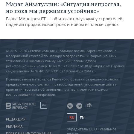
Марат Айзатуллин: «Ситуация непростая,
но пока мы держимся устойчиво»
Глава Минстроя РТ — об итогах полугодия у строителей,
падении продаж новостроек и новом всплеске сделок
© 2015 - 2026 Сетевое издание «Реальное время» Зарегистрировано
Федеральной службой по надзору в сфере связи, информационных
технологий и массовых коммуникаций (Роскомнадзор) –
регистрационный номер ЭЛ № ФС 77 - 79627 от 18 декабря 2020 г. (ранее
свидетельство Эл № ФС 77-59331 от 18 сентября 2014 г.)
Использование материалов Реального Времени разрешено только с
предварительного согласия правообладателей, упоминание сайта и
прямая гиперссылка обязательны при частичном или полном
воспроизведении материалов.
18+
RU
EN
РЕДАКЦИЯ
РЕКЛАМА
Учредитель ООО «Реальное
ПРАВОВАЯ ИНФОРМАЦИЯ