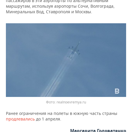
пассажиров в эти аэропорты по альтернативным
ВОДНЫЕ ВИДЫ СПОРТА
ОБРАЗОВАНИЕ
маршрутам, используя аэропорты Сочи, Волгограда,
Минеральных Вод, Ставрополя и Москвы.
ХОККЕЙ С МЯЧОМ
ПРОИСШЕСТВИЯ
Фото: realnoevremya.ru
Ранее ограничения на полеты в южную часть страны
продлевались
до 1 апреля.
Маргарита Головатенко