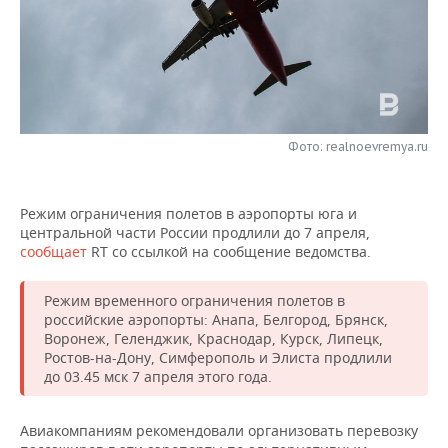
НЕФТЕХИМИЯ
РОЗНИЧНАЯ ТОРГОВЛЯ
НОВОСТИ ТЕХНОЛОГИЙ
МЕРОПРИЯТИЯ
НЕФТЬ
ТРАНСПОРТ
IT
НОВОСТИ МЕРОПРИЯТИЙ
СПОРТ
ОПК
УСЛУГИ
МЕДИА
ВЫЕЗДНАЯ РЕДАКЦИЯ
НОВОСТИ СПОРТА
ОБЩЕСТВО
ЭНЕРГЕТИКА
Фото: realnoevremya.ru
ТЕЛЕКОММУНИКАЦИИ
БИЗНЕС-БРАНЧИ
ФУТБОЛ
НОВОСТИ ОБЩЕСТВА
ФОТОГАЛЕРЕЯ
Режим ограничения полетов в аэропорты юга и
ONLINE-КОНФЕРЕНЦИИ
ХОККЕЙ
ВЛАСТЬ
СЮЖЕТЫ
центральной части России продлили до 7 апреля,
сообщает
RT со ссылкой на сообщение ведомства.
ОТКРЫТАЯ ЛЕКЦИЯ
БАСКЕТБОЛ
ИНФРАСТРУКТУРА
СПРАВОЧНИК
Режим временного ограничения полетов в
ВОЛЕЙБОЛ
ИСТОРИЯ
СПИСОК ПЕРСОН
ПОЛНАЯ ВЕРСИЯ
российские аэропорты: Анапа, Белгород, Брянск,
Воронеж, Геленджик, Краснодар, Курск, Липецк,
Ростов-на-Дону, Симферополь и Элиста продлили
КИБЕРСПОРТ
КУЛЬТУРА
СПИСОК КОМПАНИЙ
до 03.45 мск 7 апреля этого года.
ФИГУРНОЕ КАТАНИЕ
МЕДИЦИНА
Авиакомпаниям рекомендовали организовать перевозку