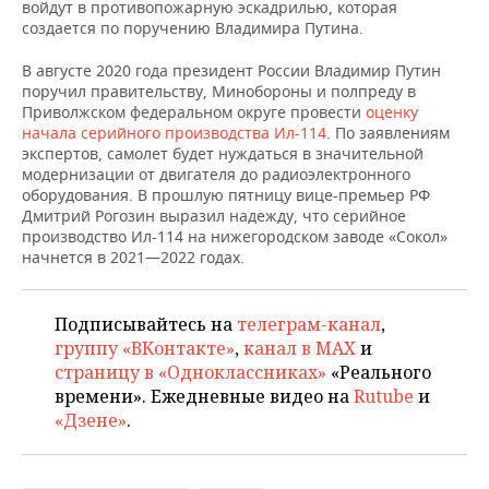
НЕФТЕХИМИЯ
войдут в противопожарную эскадрилью, которая
создается по поручению Владимира Путина.
РОЗНИЧНАЯ ТОРГОВЛЯ
НОВОСТИ ТЕХНОЛОГИЙ
МЕРОПРИЯТИЯ
НЕФТЬ
В августе 2020 года президент России Владимир Путин
ТРАНСПОРТ
IT
НОВОСТИ МЕРОПРИЯТИЙ
СПОРТ
поручил правительству, Минобороны и полпреду в
ОПК
Приволжском федеральном округе провести
оценку
начала серийного производства Ил-114
. По заявлениям
УСЛУГИ
МЕДИА
ВЫЕЗДНАЯ РЕДАКЦИЯ
НОВОСТИ СПОРТА
ОБЩЕСТВО
экспертов, самолет будет нуждаться в значительной
ЭНЕРГЕТИКА
модернизации от двигателя до радиоэлектронного
ТЕЛЕКОММУНИКАЦИИ
БИЗНЕС-БРАНЧИ
ФУТБОЛ
НОВОСТИ ОБЩЕСТВА
ФОТОГАЛЕРЕЯ
оборудования. В прошлую пятницу вице-премьер РФ
Дмитрий Рогозин выразил надежду, что серийное
производство Ил-114 на нижегородском заводе «Сокол»
ONLINE-КОНФЕРЕНЦИИ
ХОККЕЙ
ВЛАСТЬ
СЮЖЕТЫ
начнется в 2021—2022 годах.
ОТКРЫТАЯ ЛЕКЦИЯ
БАСКЕТБОЛ
ИНФРАСТРУКТУРА
СПРАВОЧНИК
Подписывайтесь на
телеграм-канал
,
ВОЛЕЙБОЛ
ИСТОРИЯ
СПИСОК ПЕРСОН
ПОЛНАЯ ВЕРСИЯ
группу «ВКонтакте»
,
канал в MAX
и
страницу в «Одноклассниках»
«Реального
КИБЕРСПОРТ
КУЛЬТУРА
СПИСОК КОМПАНИЙ
времени». Ежедневные видео на
Rutube
и
«Дзене»
.
ФИГУРНОЕ КАТАНИЕ
МЕДИЦИНА