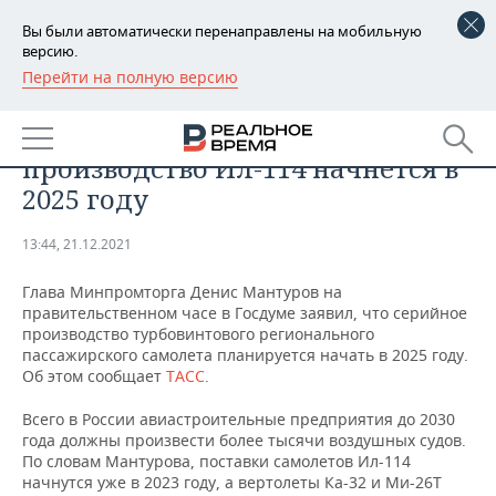
Вы были автоматически перенаправлены на мобильную
версию.
Перейти на полную версию
РЕГИОНЫ
ПРОМЫШЛЕННОСТЬ
Денис Мантуров заявил, что
БАШКОРТОСТАН
НОВОСТИ
производство Ил-114 начнется в
ТАТАРСТАН
АНАЛИТИКА
2025 году
УДМУРТИЯ
НОВОСТИ АНАЛИТИКИ
ЭКОНОМИКА
13:44, 21.12.2021
ДЕКЛАРАЦИИ О ДОХОДАХ
НОВОСТИ ЭКОНОМИКИ
ПРОМЫШЛЕННОСТЬ
Глава Минпромторга Денис Мантуров на
правительственном часе в Госдуме заявил, что серийное
КОРОЛИ ГОСЗАКАЗА ПФО
ФИНАНСЫ
НОВОСТИ
НЕДВИЖИМОСТЬ
производство турбовинтового регионального
ПРОМЫШЛЕННОСТИ
пассажирского самолета планируется начать в 2025 году.
Об этом сообщает
ТАСС
.
ВУЗЫ ТАТАРСТАНА
БАНКИ
НОВОСТИ НЕДВИЖИМОСТИ
АВТО
АГРОПРОМ
Всего в России авиастроительные предприятия до 2030
КОМУ ПРИНАДЛЕЖАТ
БЮДЖЕТ
НОВОСТИ АВТО
БИЗНЕС
года должны произвести более тысячи воздушных судов.
ТОРГОВЫЕ ЦЕНТРЫ
МАШИНОСТРОЕНИЕ
По словам Мантурова, поставки самолетов Ил-114
ТАТАРСТАНА
начнутся уже в 2023 году, а вертолеты Ка-32 и Ми-26Т
ИНВЕСТИЦИИ
НОВОСТИ БИЗНЕСА
ТЕХНОЛОГИИ