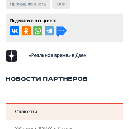
ВОДНЫЕ ВИДЫ СПОРТА
ОБРАЗОВАНИЕ
Промышленность
ОПК
ХОККЕЙ С МЯЧОМ
ПРОИСШЕСТВИЯ
Поделитесь в соцсетях
«Реальное время» в Дзен
НОВОСТИ ПАРТНЕРОВ
Сюжеты
XVI саммит БРИКС в Казани