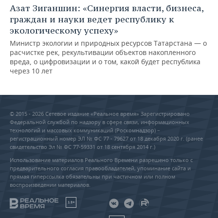
Азат Зиганшин: «Синергия власти, бизнеса,
граждан и науки ведет республику к
экологическому успеху»
Министр экологии и природных ресурсов Татарстана — о
расчистке рек, рекультивации объектов накопленного
вреда, о цифровизации и о том, какой будет республика
через 10 лет
© 2015 - 2026 Сетевое издание «Реальное время» Зарегистрировано
Федеральной службой по надзору в сфере связи, информационных
технологий и массовых коммуникаций (Роскомнадзор) –
регистрационный номер ЭЛ № ФС 77 - 79627 от 18 декабря 2020 г. (ранее
свидетельство Эл № ФС 77-59331 от 18 сентября 2014 г.)
Использование материалов Реального Времени разрешено только с
предварительного согласия правообладателей, упоминание сайта и
прямая гиперссылка обязательны при частичном или полном
воспроизведении материалов.
18+