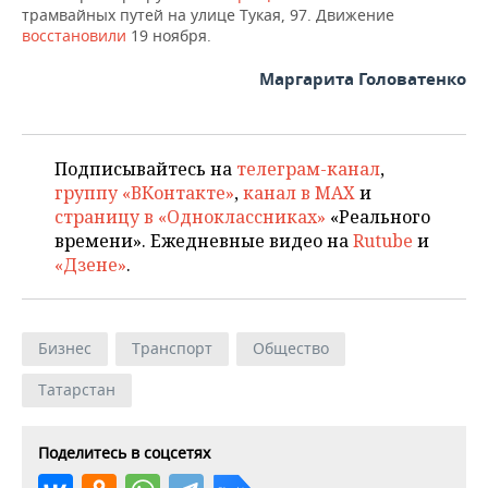
НЕФТЕХИМИЯ
трамвайных путей на улице Тукая, 97. Движение
восстановили
19 ноября.
РОЗНИЧНАЯ ТОРГОВЛЯ
НОВОСТИ ТЕХНОЛОГИЙ
МЕРОПРИЯТИЯ
НЕФТЬ
Маргарита Головатенко
ТРАНСПОРТ
IT
НОВОСТИ МЕРОПРИЯТИЙ
СПОРТ
ОПК
УСЛУГИ
МЕДИА
ВЫЕЗДНАЯ РЕДАКЦИЯ
НОВОСТИ СПОРТА
ОБЩЕСТВО
ЭНЕРГЕТИКА
Подписывайтесь на
телеграм-канал
,
ТЕЛЕКОММУНИКАЦИИ
БИЗНЕС-БРАНЧИ
ФУТБОЛ
НОВОСТИ ОБЩЕСТВА
ФОТОГАЛЕРЕЯ
группу «ВКонтакте»
,
канал в MAX
и
страницу в «Одноклассниках»
«Реального
времени». Ежедневные видео на
Rutube
и
ONLINE-КОНФЕРЕНЦИИ
ХОККЕЙ
ВЛАСТЬ
СЮЖЕТЫ
«Дзене»
.
ОТКРЫТАЯ ЛЕКЦИЯ
БАСКЕТБОЛ
ИНФРАСТРУКТУРА
СПРАВОЧНИК
ВОЛЕЙБОЛ
ИСТОРИЯ
СПИСОК ПЕРСОН
ПОЛНАЯ ВЕРСИЯ
Бизнес
Транспорт
Общество
Татарстан
КИБЕРСПОРТ
КУЛЬТУРА
СПИСОК КОМПАНИЙ
ФИГУРНОЕ КАТАНИЕ
МЕДИЦИНА
Поделитесь в соцсетях