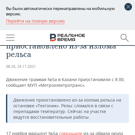
Вы были автоматически перенаправлены на мобильную
версию.
Перейти на полную версию
РЕГИОНЫ
БИЗНЕС
В Казани движение трамвая №5а
БАШКОРТОСТАН
НОВОСТИ
приостановлено из-за излома
ТАТАРСТАН
АНАЛИТИКА
рельса
УДМУРТИЯ
НОВОСТИ АНАЛИТИКИ
ЭКОНОМИКА
08:26, 24.11.2021
ДЕКЛАРАЦИИ О ДОХОДАХ
НОВОСТИ ЭКОНОМИКИ
ПРОМЫШЛЕННОСТЬ
Движение трамвая №5а в Казани приостановили с 8.00,
сообщает МУП «Метроэлектротранс».
КОРОЛИ ГОСЗАКАЗА ПФО
ФИНАНСЫ
НОВОСТИ
НЕДВИЖИМОСТЬ
ПРОМЫШЛЕННОСТИ
Движение приостановлено из-за излома рельса на
ВУЗЫ ТАТАРСТАНА
БАНКИ
НОВОСТИ НЕДВИЖИМОСТИ
АВТО
остановке «Тектоник». Рельс сломался в связи с
АГРОПРОМ
перепадами температур. Сейчас на участке
ведутся восстановительные работы.
КОМУ ПРИНАДЛЕЖАТ
БЮДЖЕТ
НОВОСТИ АВТО
БИЗНЕС
ТОРГОВЫЕ ЦЕНТРЫ
МАШИНОСТРОЕНИЕ
ТАТАРСТАНА
ИНВЕСТИЦИИ
НОВОСТИ БИЗНЕСА
ТЕХНОЛОГИИ
17 ноября маршрут №5а
сокращали
из-за обвала около