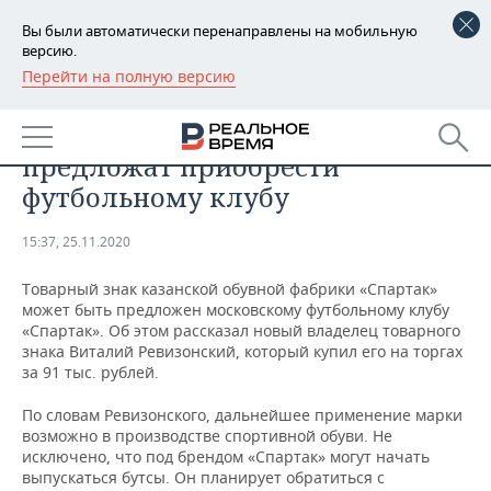
Вы были автоматически перенаправлены на мобильную
версию.
Перейти на полную версию
РЕГИОНЫ
ОБЩЕСТВО
Товарный знак «Спартак»
БАШКОРТОСТАН
НОВОСТИ
предложат приобрести
ТАТАРСТАН
АНАЛИТИКА
футбольному клубу
УДМУРТИЯ
НОВОСТИ АНАЛИТИКИ
ЭКОНОМИКА
15:37, 25.11.2020
ДЕКЛАРАЦИИ О ДОХОДАХ
НОВОСТИ ЭКОНОМИКИ
ПРОМЫШЛЕННОСТЬ
Товарный знак казанской обувной фабрики «Спартак»
может быть предложен московскому футбольному клубу
КОРОЛИ ГОСЗАКАЗА ПФО
ФИНАНСЫ
НОВОСТИ
НЕДВИЖИМОСТЬ
«Спартак». Об этом рассказал новый владелец товарного
ПРОМЫШЛЕННОСТИ
знака Виталий Ревизонский, который купил его на торгах
за 91 тыс. рублей.
ВУЗЫ ТАТАРСТАНА
БАНКИ
НОВОСТИ НЕДВИЖИМОСТИ
АВТО
АГРОПРОМ
По словам Ревизонского, дальнейшее применение марки
КОМУ ПРИНАДЛЕЖАТ
БЮДЖЕТ
НОВОСТИ АВТО
БИЗНЕС
возможно в производстве спортивной обуви. Не
ТОРГОВЫЕ ЦЕНТРЫ
МАШИНОСТРОЕНИЕ
исключено, что под брендом «Спартак» могут начать
ТАТАРСТАНА
выпускаться бутсы. Он планирует обратиться с
ИНВЕСТИЦИИ
НОВОСТИ БИЗНЕСА
ТЕХНОЛОГИИ