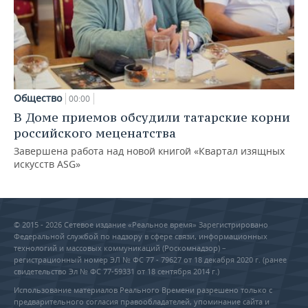
Общество
00:00
В Доме приемов обсудили татарские корни
российского меценатства
Завершена работа над новой книгой «Квартал изящных
искусств ASG»
© 2015 - 2026 Сетевое издание «Реальное время» Зарегистрировано
Федеральной службой по надзору в сфере связи, информационных
технологий и массовых коммуникаций (Роскомнадзор) –
регистрационный номер ЭЛ № ФС 77 - 79627 от 18 декабря 2020 г. (ранее
свидетельство Эл № ФС 77-59331 от 18 сентября 2014 г.)
Использование материалов Реального Времени разрешено только с
предварительного согласия правообладателей, упоминание сайта и