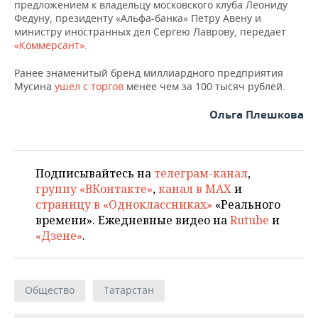
НЕФТЕХИМИЯ
предложением к владельцу московского клуба Леониду
Федуну, президенту «Альфа-банка» Петру Авену и
РОЗНИЧНАЯ ТОРГОВЛЯ
НОВОСТИ ТЕХНОЛОГИЙ
МЕРОПРИЯТИЯ
министру иностранных дел Сергею Лаврову, передает
НЕФТЬ
«Коммерсант».
ТРАНСПОРТ
IT
НОВОСТИ МЕРОПРИЯТИЙ
СПОРТ
ОПК
Ранее знаменитый бренд миллиардного предприятия
Мусина
ушел с торгов
менее чем за 100 тысяч рублей.
УСЛУГИ
МЕДИА
ВЫЕЗДНАЯ РЕДАКЦИЯ
НОВОСТИ СПОРТА
ОБЩЕСТВО
ЭНЕРГЕТИКА
Ольга Плешкова
ТЕЛЕКОММУНИКАЦИИ
БИЗНЕС-БРАНЧИ
ФУТБОЛ
НОВОСТИ ОБЩЕСТВА
ФОТОГАЛЕРЕЯ
ONLINE-КОНФЕРЕНЦИИ
ХОККЕЙ
ВЛАСТЬ
СЮЖЕТЫ
Подписывайтесь на
телеграм-канал
,
группу «ВКонтакте»
,
канал в MAX
и
ОТКРЫТАЯ ЛЕКЦИЯ
БАСКЕТБОЛ
ИНФРАСТРУКТУРА
СПРАВОЧНИК
страницу в «Одноклассниках»
«Реального
времени». Ежедневные видео на
Rutube
и
ВОЛЕЙБОЛ
ИСТОРИЯ
СПИСОК ПЕРСОН
ПОЛНАЯ ВЕРСИЯ
«Дзене»
.
КИБЕРСПОРТ
КУЛЬТУРА
СПИСОК КОМПАНИЙ
ФИГУРНОЕ КАТАНИЕ
МЕДИЦИНА
Общество
Татарстан