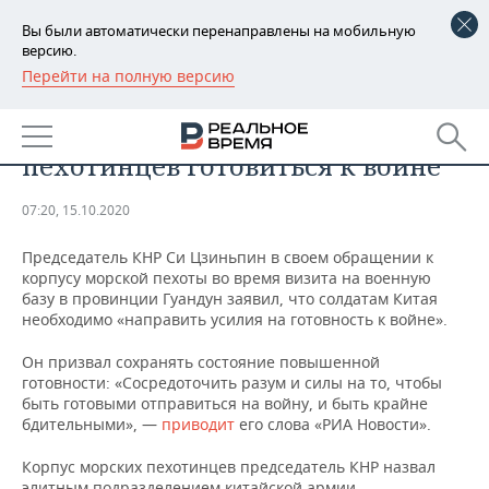
Вы были автоматически перенаправлены на мобильную
версию.
Перейти на полную версию
РЕГИОНЫ
ОБЩЕСТВО
Си Цзиньпин призвал морских
БАШКОРТОСТАН
НОВОСТИ
пехотинцев готовиться к войне
ТАТАРСТАН
АНАЛИТИКА
07:20, 15.10.2020
УДМУРТИЯ
НОВОСТИ АНАЛИТИКИ
ЭКОНОМИКА
Председатель КНР Си Цзиньпин в своем обращении к
корпусу морской пехоты во время визита на военную
ДЕКЛАРАЦИИ О ДОХОДАХ
НОВОСТИ ЭКОНОМИКИ
ПРОМЫШЛЕННОСТЬ
базу в провинции Гуандун заявил, что солдатам Китая
необходимо «направить усилия на готовность к войне».
КОРОЛИ ГОСЗАКАЗА ПФО
ФИНАНСЫ
НОВОСТИ
НЕДВИЖИМОСТЬ
ПРОМЫШЛЕННОСТИ
Он призвал сохранять состояние повышенной
ВУЗЫ ТАТАРСТАНА
БАНКИ
НОВОСТИ НЕДВИЖИМОСТИ
АВТО
готовности: «Сосредоточить разум и силы на то, чтобы
АГРОПРОМ
быть готовыми отправиться на войну, и быть крайне
бдительными», —
приводит
его слова «РИА Новости».
КОМУ ПРИНАДЛЕЖАТ
БЮДЖЕТ
НОВОСТИ АВТО
БИЗНЕС
ТОРГОВЫЕ ЦЕНТРЫ
МАШИНОСТРОЕНИЕ
ТАТАРСТАНА
Корпус морских пехотинцев председатель КНР назвал
ИНВЕСТИЦИИ
НОВОСТИ БИЗНЕСА
ТЕХНОЛОГИИ
элитным подразделением китайской армии.