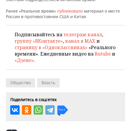
НЕФТЕХИМИЯ
РОЗНИЧНАЯ ТОРГОВЛЯ
НОВОСТИ ТЕХНОЛОГИЙ
МЕРОПРИЯТИЯ
Ранее «Реальное время»
публиковало
материал о месте
НЕФТЬ
России в противостоянии США и Китая.
ТРАНСПОРТ
IT
НОВОСТИ МЕРОПРИЯТИЙ
СПОРТ
ОПК
Подписывайтесь на
телеграм-канал
,
УСЛУГИ
МЕДИА
ВЫЕЗДНАЯ РЕДАКЦИЯ
НОВОСТИ СПОРТА
ОБЩЕСТВО
группу «ВКонтакте»
,
канал в MAX
и
ЭНЕРГЕТИКА
страницу в «Одноклассниках»
«Реального
ТЕЛЕКОММУНИКАЦИИ
БИЗНЕС-БРАНЧИ
ФУТБОЛ
НОВОСТИ ОБЩЕСТВА
ФОТОГАЛЕРЕЯ
времени». Ежедневные видео на
Rutube
и
«Дзене»
.
ONLINE-КОНФЕРЕНЦИИ
ХОККЕЙ
ВЛАСТЬ
СЮЖЕТЫ
ОТКРЫТАЯ ЛЕКЦИЯ
БАСКЕТБОЛ
ИНФРАСТРУКТУРА
СПРАВОЧНИК
Общество
Власть
ВОЛЕЙБОЛ
ИСТОРИЯ
СПИСОК ПЕРСОН
ПОЛНАЯ ВЕРСИЯ
Поделитесь в соцсетях
КИБЕРСПОРТ
КУЛЬТУРА
СПИСОК КОМПАНИЙ
ФИГУРНОЕ КАТАНИЕ
МЕДИЦИНА