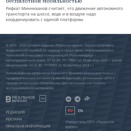
беспилотной мобильностью
Рифкат Минниханов считает, что движение автономного
транспорта на шоссе, воде и в воздухе надо
координировать с единой платформы
© 2015 - 2026 Сетевое издание «Реальное время» Зарегистрировано
Федеральной службой по надзору в сфере связи, информационных
технологий и массовых коммуникаций (Роскомнадзор) –
регистрационный номер ЭЛ № ФС 77 - 79627 от 18 декабря 2020 г. (ранее
свидетельство Эл № ФС 77-59331 от 18 сентября 2014 г.)
Использование материалов Реального Времени разрешено только с
предварительного согласия правообладателей, упоминание сайта и
прямая гиперссылка обязательны при частичном или полном
воспроизведении материалов.
18+
RU
EN
РЕДАКЦИЯ
РЕКЛАМА
Учредитель ООО «Реальное
ПРАВОВАЯ ИНФОРМАЦИЯ
время»