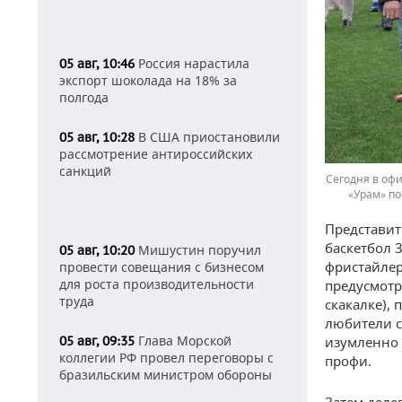
Россия нарастила
05 авг, 10:46
экспорт шоколада на 18% за
полгода
В США приостановили
05 авг, 10:28
рассмотрение антироссийских
санкций
Сегодня в оф
«Урам» п
Представит
баскетбол 
Мишустин поручил
05 авг, 10:20
фристайлер
провести совещания с бизнесом
для роста производительности
предусмотр
труда
скакалке), 
любители с
Глава Морской
05 авг, 09:35
изумленно 
коллегии РФ провел переговоры с
профи.
бразильским министром обороны