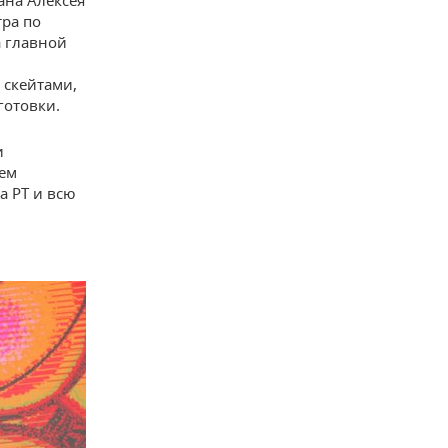
ана Алексея
тра по
а главной
 скейтами,
готовки.
и
ием
а РТ и всю