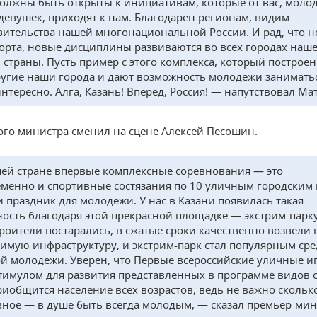
должны быть открыты к инициативам, которые от вас, моло
 девушек, приходят к нам. Благодарен регионам, видим
вительства нашей многонациональной России. И рад, что 
орта, новые дисциплины развиваются во всех городах наш
 страны. Пусть пример с этого комплекса, который построен 
ругие наши города и дают возможность молодежи заниматьс
интересно. Алга, Казань! Вперед, Россия! — напутствовал Ма
го министра сменил на сцене Алексей Песошин.
ей стране впервые комплексные соревнования — это
менно и спортивные состязания по 10 уличным городским
 и праздник для молодежи. У нас в Казани появилась такая
ость благодаря этой прекрасной площадке — экстрим-парку
роители постарались, в сжатые сроки качественно возвели 
имую инфраструктуру, и экстрим-парк стал популярным ср
ой молодежи. Уверен, что Первые всероссийские уличные и
стимулом для развития представленных в программе видов с
риобщится население всех возрастов, ведь не важно скольк
авное — в душе быть всегда молодым, — сказал премьер-ми