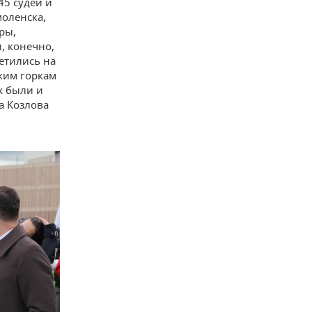
45 судей и
моленска,
ры,
, конечно,
метились на
оким горкам
х были и
а Козлова