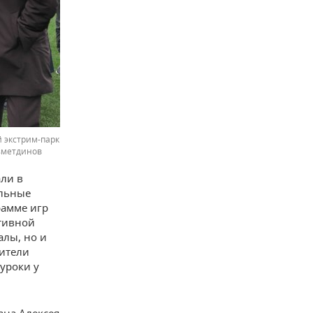
 экстрим-парк
азметдинов
али в
ольные
рамме игр
тивной
алы, но и
тители
уроки у