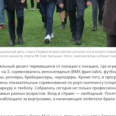
ициальный день старта Первых всероссийских уличных игр в Казани новый
осетил министр спорта РФ Олег Матыцин.
realnoevremya.ru/Ринат Н
ельный десант перемещался от локации к локации, где игр
3 на 3, соревновались велосипедные (BMХ-фристайл), футб
ы, роллеры, брейкдансеры, чирлидеры. Кроме того, в прог
ены показательные соревнования по роуп-скиппингу (спор
паркуру и текболу. Собрались сегодня не только профессион
амых разных возрастов. Вход в «Урам» — свободный. Посе
наблюдали за виртуозами, а начинающие любители брали 