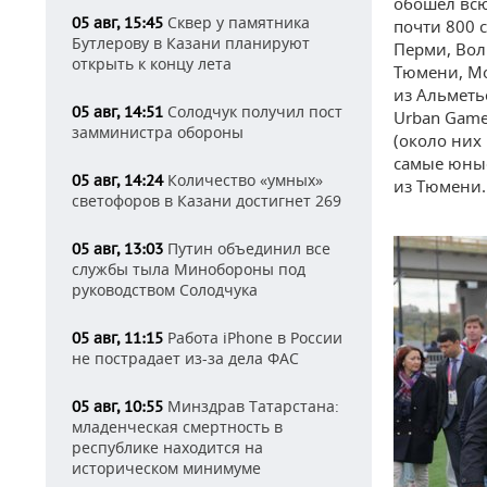
обошел всю
Сквер у памятника
05 авг, 15:45
почти 800 
Бутлерову в Казани планируют
Перми, Вол
открыть к концу лета
Тюмени, Мо
из Альметь
Солодчук получил пост
05 авг, 14:51
Urban Game
замминистра обороны
(около них
самые юные
Количество «умных»
05 авг, 14:24
из Тюмени.
светофоров в Казани достигнет 269
Путин объединил все
05 авг, 13:03
службы тыла Минобороны под
руководством Солодчука
Работа iPhone в России
05 авг, 11:15
не пострадает из-за дела ФАС
Минздрав Татарстана:
05 авг, 10:55
младенческая смертность в
республике находится на
историческом минимуме