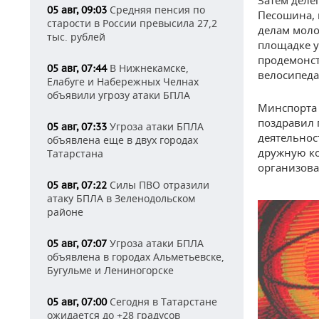
Затем деле
Средняя пенсия по
05 авг, 09:03
Песошина, 
старости в России превысила 27,2
делам моло
тыс. рублей
площадке у
продемонст
В Нижнекамске,
05 авг, 07:44
велосипеда
Елабуге и Набережных Челнах
объявили угрозу атаки БПЛА
Минспорта 
поздравил 
Угроза атаки БПЛА
05 авг, 07:33
деятельнос
объявлена еще в двух городах
дружную ко
Татарстана
организова
Силы ПВО отразили
05 авг, 07:22
атаку БПЛА в Зеленодольском
районе
Угроза атаки БПЛА
05 авг, 07:07
объявлена в городах Альметьевске,
Бугульме и Лениногорске
Сегодня в Татарстане
05 авг, 07:00
ожидается до +28 градусов