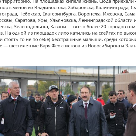
 территорию. На площадках кипела жизнь. Сюда приехали 
спортсменов из Владивостока, Хабаровска, Калининграда, С
гограда, Чебоксар, Екатеринбурга, Воронежа, Ижевска, Сама
сквы, Саратова, Уфы, Ульяновска, Ленинградской области и
евска, Зеленодольска, Казани — всего более 20 городов от
s. На одной из площадок лихо катились на скейтах по выс
 и стоять-то не по себе) бесстрашные малыши, среди которы
 — шестилетние Варя Феоктистова из Новосибирска и Злат