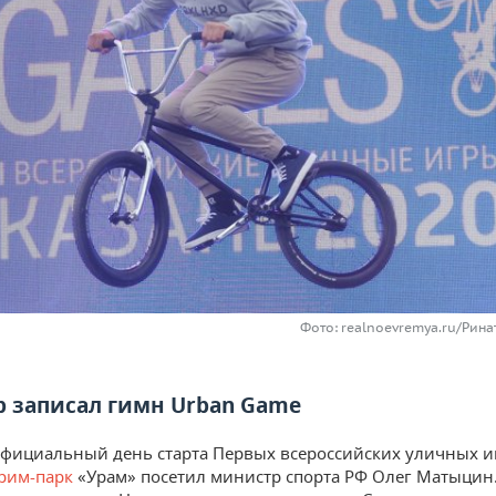
Фото: realnoevremya.ru/Рин
 записал гимн Urban Game
официальный день старта Первых всероссийских уличных и
трим-парк
«Урам» посетил министр спорта РФ Олег Матыцин