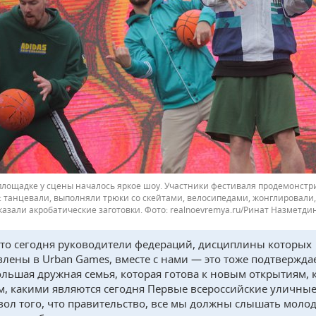
площадке у сцены началось яркое шоу. Участники фестиваля продемонстр
: танцевали, выполняли трюки со скейтами, велосипедами, жонглировали
казали акробатические заготовки.
realnoevremya.ru/Ринат Назметди
что сегодня руководители федераций, дисциплины которых
влены в Urban Games, вместе с нами — это тоже подтверждае
льшая дружная семья, которая готова к новым открытиям, 
м, какими являются сегодня Первые всероссийские уличные
вол того, что правительство, все мы должны слышать моло