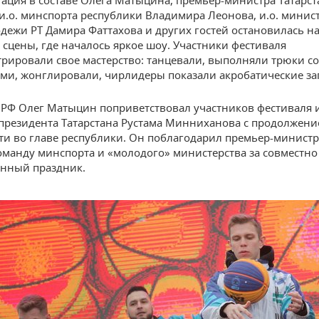
гация в составе Олега Матыцина, премьер-министра Татарст
и.о. минспорта республики Владимира Леонова, и.о. минис
дежи РТ Дамира Фаттахова и других гостей остановилась н
 сцены, где началось яркое шоу. Участники фестиваля
рировали свое мастерство: танцевали, выполняли трюки со
ми, жонглировали, чирлидеры показали акробатические за
РФ Олег Матыцин поприветствовал участников фестиваля 
президента Татарстана Рустама Минниханова с продолжен
ти во главе республики. Он поблагодарил премьер-министр
манду минспорта и «молодого» министерства за совместно
нный праздник.