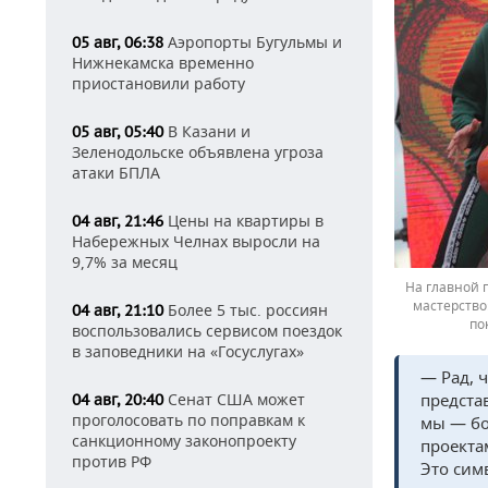
Аэропорты Бугульмы и
05 авг, 06:38
Нижнекамска временно
приостановили работу
В Казани и
05 авг, 05:40
Зеленодольске объявлена угроза
атаки БПЛА
Цены на квартиры в
04 авг, 21:46
Набережных Челнах выросли на
9,7% за месяц
На главной 
мастерство
Более 5 тыс. россиян
04 авг, 21:10
по
воспользовались сервисом поездок
в заповедники на «Госуслугах»
— Рад, 
Сенат США может
предста
04 авг, 20:40
проголосовать по поправкам к
мы — бо
санкционному законопроекту
проекта
против РФ
Это сим