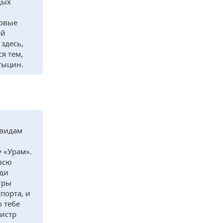
дых
новые
ей
здесь,
я тем,
тыцин.
 видам
 «Урам».
всю
еди
гры
порта, и
о тебе
нистр