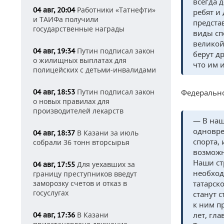
всегда 
Работники «Татнефти»
04 авг, 20:04
ребят и
и ТАИФа получили
предста
государственные награды
виды сп
великой
Путин подписал закон
04 авг, 19:34
берут д
о жилищных выплатах для
что им 
полицейских с детьми-инвалидами
Путин подписал закон
04 авг, 18:53
Федерально
о новых правилах для
производителей лекарств
— В наш
одновре
В Казани за июль
04 авг, 18:37
спорта,
собрали 36 тонн вторсырья
возможн
Наши ст
Для уехавших за
04 авг, 17:55
необход
границу преступников введут
заморозку счетов и отказ в
татарск
госуслугах
станут 
к ним п
В Казани
лет, гл
04 авг, 17:36