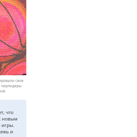
ировали свое
, чирлидеры
нов
т, что
к новым
 игры.
дежь и