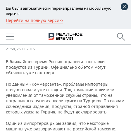
Вы были автоматически перенаправлены на мобильную
версию.
Перейти на полную версию
РЕГИОНЫ
​СМИ заявили об ограничении
БАШКОРТОСТАН
НОВОСТИ
импорта продуктов из Турции
ТАТАРСТАН
АНАЛИТИКА
21:58, 25.11.2015
УДМУРТИЯ
НОВОСТИ АНАЛИТИКИ
ЭКОНОМИКА
В ближайшее время Россия ограничит поставки
продуктов из Турции. Официально об этом могут
объявить уже в четверг.
ДЕКЛАРАЦИИ О ДОХОДАХ
НОВОСТИ ЭКОНОМИКИ
ПРОМЫШЛЕННОСТЬ
По данным «Коммерсанта», проблемы импортеры
КОРОЛИ ГОСЗАКАЗА ПФО
ФИНАНСЫ
НОВОСТИ
НЕДВИЖИМОСТЬ
почувствовали уже сегодня. Так, компании получили
ПРОМЫШЛЕННОСТИ
уведомления от таможенной службы страны, что на
пограничных пунктах ввели «риск на Турцию». По словам
ВУЗЫ ТАТАРСТАНА
БАНКИ
НОВОСТИ НЕДВИЖИМОСТИ
АВТО
АГРОПРОМ
собеседника издания, продукты, страной отправления
которых указана Турция, не будут декларировать.
КОМУ ПРИНАДЛЕЖАТ
БЮДЖЕТ
НОВОСТИ АВТО
БИЗНЕС
ТОРГОВЫЕ ЦЕНТРЫ
МАШИНОСТРОЕНИЕ
Один из импортеров рыбы заявил, что некоторые
ТАТАРСТАНА
ИНВЕСТИЦИИ
НОВОСТИ БИЗНЕСА
ТЕХНОЛОГИИ
машины уже разворачивают на российской таможне.