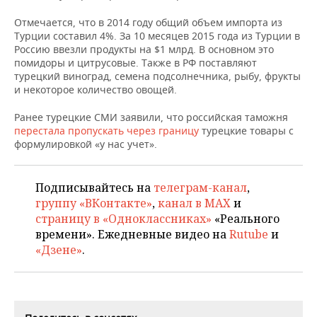
НЕФТЕХИМИЯ
Отмечается, что в 2014 году общий объем импорта из
РОЗНИЧНАЯ ТОРГОВЛЯ
НОВОСТИ ТЕХНОЛОГИЙ
МЕРОПРИЯТИЯ
Турции составил 4%. За 10 месяцев 2015 года из Турции в
НЕФТЬ
Россию ввезли продукты на $1 млрд. В основном это
ТРАНСПОРТ
IT
НОВОСТИ МЕРОПРИЯТИЙ
СПОРТ
помидоры и цитрусовые. Также в РФ поставляют
ОПК
турецкий виноград, семена подсолнечника, рыбу, фрукты
и некоторое количество овощей.
УСЛУГИ
МЕДИА
ВЫЕЗДНАЯ РЕДАКЦИЯ
НОВОСТИ СПОРТА
ОБЩЕСТВО
ЭНЕРГЕТИКА
Ранее турецкие СМИ заявили, что российская таможня
ТЕЛЕКОММУНИКАЦИИ
БИЗНЕС-БРАНЧИ
ФУТБОЛ
НОВОСТИ ОБЩЕСТВА
ФОТОГАЛЕРЕЯ
перестала пропускать через границу
турецкие товары с
формулировкой «у нас учет».
ONLINE-КОНФЕРЕНЦИИ
ХОККЕЙ
ВЛАСТЬ
СЮЖЕТЫ
Подписывайтесь на
телеграм-канал
,
ОТКРЫТАЯ ЛЕКЦИЯ
БАСКЕТБОЛ
ИНФРАСТРУКТУРА
СПРАВОЧНИК
группу «ВКонтакте»
,
канал в MAX
и
страницу в «Одноклассниках»
«Реального
ВОЛЕЙБОЛ
ИСТОРИЯ
СПИСОК ПЕРСОН
ПОЛНАЯ ВЕРСИЯ
времени». Ежедневные видео на
Rutube
и
«Дзене»
.
КИБЕРСПОРТ
КУЛЬТУРА
СПИСОК КОМПАНИЙ
ФИГУРНОЕ КАТАНИЕ
МЕДИЦИНА