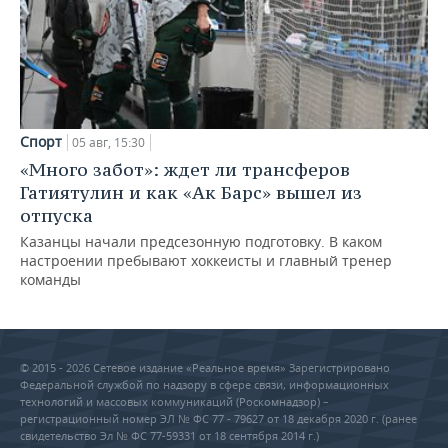
Спорт
05 авг, 15:30
«Много забот»: ждет ли трансферов
Гатиятулин и как «Ак Барс» вышел из
отпуска
Казанцы начали предсезонную подготовку. В каком
настроении пребывают хоккеисты и главный тренер
команды
© 2015 - 2026 Сетевое издание «Реальное время» Зарегистрировано
Федеральной службой по надзору в сфере связи, информационных
технологий и массовых коммуникаций (Роскомнадзор) –
регистрационный номер ЭЛ № ФС 77 - 79627 от 18 декабря 2020 г. (ранее
свидетельство Эл № ФС 77-59331 от 18 сентября 2014 г.)