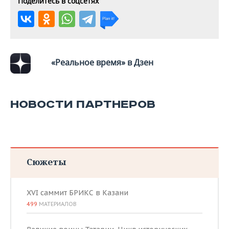
Поделитесь в соцсетях
ВОДНЫЕ ВИДЫ СПОРТА
ОБРАЗОВАНИЕ
ХОККЕЙ С МЯЧОМ
ПРОИСШЕСТВИЯ
«Реальное время» в Дзен
НОВОСТИ ПАРТНЕРОВ
Сюжеты
XVI саммит БРИКС в Казани
499
МАТЕРИАЛОВ