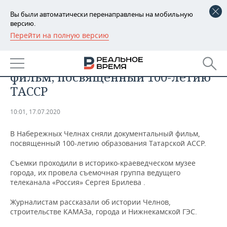
Вы были автоматически перенаправлены на мобильную
версию.
Перейти на полную версию
РЕГИОНЫ
ОБЩЕСТВО
В Набережных Челнах сняли
БАШКОРТОСТАН
НОВОСТИ
фильм, посвященный 100-летию
ТАТАРСТАН
АНАЛИТИКА
ТАССР
УДМУРТИЯ
НОВОСТИ АНАЛИТИКИ
ЭКОНОМИКА
10:01, 17.07.2020
ДЕКЛАРАЦИИ О ДОХОДАХ
НОВОСТИ ЭКОНОМИКИ
ПРОМЫШЛЕННОСТЬ
В Набережных Челнах сняли документальный фильм,
посвященный 100-летию образования Татарской АССР.
КОРОЛИ ГОСЗАКАЗА ПФО
ФИНАНСЫ
НОВОСТИ
НЕДВИЖИМОСТЬ
ПРОМЫШЛЕННОСТИ
Съемки проходили в историко-краеведческом музее
города, их провела съемочная группа ведущего
ВУЗЫ ТАТАРСТАНА
БАНКИ
НОВОСТИ НЕДВИЖИМОСТИ
АВТО
телеканала «Россия» Сергея Брилева .
АГРОПРОМ
КОМУ ПРИНАДЛЕЖАТ
БЮДЖЕТ
НОВОСТИ АВТО
БИЗНЕС
Журналистам рассказали об истории Челнов,
ТОРГОВЫЕ ЦЕНТРЫ
МАШИНОСТРОЕНИЕ
строительстве КАМАЗа, города и Нижнекамской ГЭС.
ТАТАРСТАНА
ИНВЕСТИЦИИ
НОВОСТИ БИЗНЕСА
ТЕХНОЛОГИИ