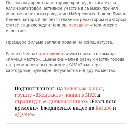
НЕФТЕХИМИЯ
По словам директора историко-краеведческого музея
Юлии Капитовой, активное участие в съемках принял
РОЗНИЧНАЯ ТОРГОВЛЯ
НОВОСТИ ТЕХНОЛОГИЙ
МЕРОПРИЯТИЯ
участие почетный гражданин Набережных Челнов Билял
НЕФТЬ
Канеев, который является главным редактором и автором
ТРАНСПОРТ
IT
НОВОСТИ МЕРОПРИЯТИЙ
СПОРТ
статей энциклопедии Челнов,
передают
«Челнинские
ОПК
известия».
УСЛУГИ
МЕДИА
ВЫЕЗДНАЯ РЕДАКЦИЯ
НОВОСТИ СПОРТА
ОБЩЕСТВО
Премьера фильма запланирована на конец августа.
ЭНЕРГЕТИКА
ТЕЛЕКОММУНИКАЦИИ
БИЗНЕС-БРАНЧИ
ФУТБОЛ
НОВОСТИ ОБЩЕСТВА
ФОТОГАЛЕРЕЯ
Ранее в Челнах
проходили
съемки сериала о команде
«КАМАЗ-мастер». Сцены снимали в разных частях города:
на тренировочном полигоне «КАМАЗ-мастер»,
ONLINE-КОНФЕРЕНЦИИ
ХОККЕЙ
ВЛАСТЬ
СЮЖЕТЫ
картодроме, бульваре Энтузиастов и в других местах.
ОТКРЫТАЯ ЛЕКЦИЯ
БАСКЕТБОЛ
ИНФРАСТРУКТУРА
СПРАВОЧНИК
Подписывайтесь на
телеграм-канал
,
ВОЛЕЙБОЛ
ИСТОРИЯ
СПИСОК ПЕРСОН
ПОЛНАЯ ВЕРСИЯ
группу «ВКонтакте»
,
канал в MAX
и
страницу в «Одноклассниках»
«Реального
КИБЕРСПОРТ
КУЛЬТУРА
СПИСОК КОМПАНИЙ
времени». Ежедневные видео на
Rutube
и
«Дзене»
.
ФИГУРНОЕ КАТАНИЕ
МЕДИЦИНА