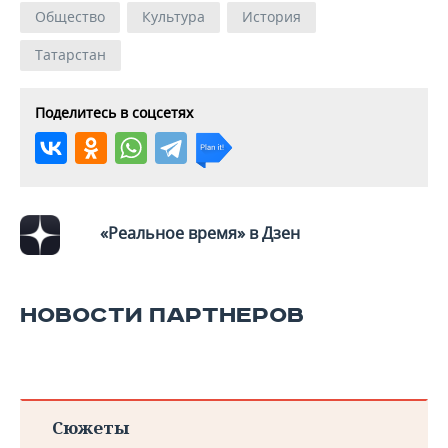
ВОДНЫЕ ВИДЫ СПОРТА
ОБРАЗОВАНИЕ
Общество
Культура
История
ХОККЕЙ С МЯЧОМ
ПРОИСШЕСТВИЯ
Татарстан
Поделитесь в соцсетях
«Реальное время» в Дзен
НОВОСТИ ПАРТНЕРОВ
Сюжеты