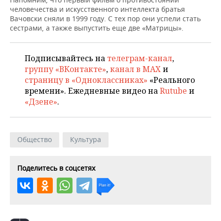
НЕФТЕХИМИЯ
человечества и искусственного интеллекта братья
РОЗНИЧНАЯ ТОРГОВЛЯ
НОВОСТИ ТЕХНОЛОГИЙ
МЕРОПРИЯТИЯ
Вачовски сняли в 1999 году. С тех пор они успели стать
НЕФТЬ
сестрами, а также выпустить еще две «Матрицы».
ТРАНСПОРТ
IT
НОВОСТИ МЕРОПРИЯТИЙ
СПОРТ
ОПК
Подписывайтесь на
телеграм-канал
,
УСЛУГИ
МЕДИА
ВЫЕЗДНАЯ РЕДАКЦИЯ
НОВОСТИ СПОРТА
ОБЩЕСТВО
группу «ВКонтакте»
,
канал в MAX
и
ЭНЕРГЕТИКА
страницу в «Одноклассниках»
«Реального
ТЕЛЕКОММУНИКАЦИИ
БИЗНЕС-БРАНЧИ
ФУТБОЛ
НОВОСТИ ОБЩЕСТВА
ФОТОГАЛЕРЕЯ
времени». Ежедневные видео на
Rutube
и
«Дзене»
.
ONLINE-КОНФЕРЕНЦИИ
ХОККЕЙ
ВЛАСТЬ
СЮЖЕТЫ
ОТКРЫТАЯ ЛЕКЦИЯ
БАСКЕТБОЛ
ИНФРАСТРУКТУРА
СПРАВОЧНИК
Общество
Культура
ВОЛЕЙБОЛ
ИСТОРИЯ
СПИСОК ПЕРСОН
ПОЛНАЯ ВЕРСИЯ
Поделитесь в соцсетях
КИБЕРСПОРТ
КУЛЬТУРА
СПИСОК КОМПАНИЙ
ФИГУРНОЕ КАТАНИЕ
МЕДИЦИНА