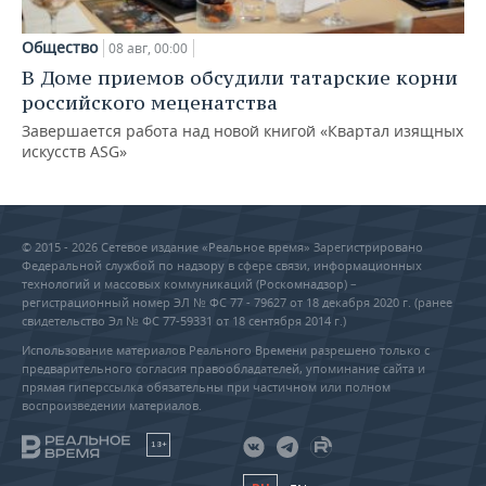
Общество
08 авг, 00:00
В Доме приемов обсудили татарские корни
российского меценатства
Завершается работа над новой книгой «Квартал изящных
искусств ASG»
© 2015 - 2026 Сетевое издание «Реальное время» Зарегистрировано
Федеральной службой по надзору в сфере связи, информационных
технологий и массовых коммуникаций (Роскомнадзор) –
регистрационный номер ЭЛ № ФС 77 - 79627 от 18 декабря 2020 г. (ранее
свидетельство Эл № ФС 77-59331 от 18 сентября 2014 г.)
Использование материалов Реального Времени разрешено только с
предварительного согласия правообладателей, упоминание сайта и
прямая гиперссылка обязательны при частичном или полном
воспроизведении материалов.
18+