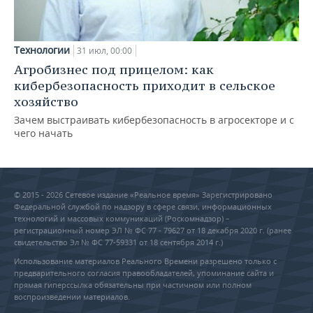
Технологии
31 июл, 00:00
Агробизнес под прицелом: как
кибербезопасность приходит в сельское
хозяйство
Зачем выстраивать кибербезопасность в агросекторе и с
чего начать
© 2015 - 2026 Сетевое издание «Реальное время» Зарегистрировано
Федеральной службой по надзору в сфере связи, информационных
технологий и массовых коммуникаций (Роскомнадзор) –
регистрационный номер ЭЛ № ФС 77 - 79627 от 18 декабря 2020 г. (ранее
свидетельство Эл № ФС 77-59331 от 18 сентября 2014 г.)
Использование материалов Реального Времени разрешено только с
предварительного согласия правообладателей, упоминание сайта и
прямая гиперссылка обязательны при частичном или полном
воспроизведении материалов.