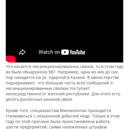
НЕФТЕХИМИЯ
РОЗНИЧНАЯ ТОРГОВЛЯ
НОВОСТИ ТЕХНОЛОГИЙ
МЕРОПРИЯТИЯ
НЕФТЬ
ТРАНСПОРТ
IT
НОВОСТИ МЕРОПРИЯТИЙ
СПОРТ
ОПК
УСЛУГИ
МЕДИА
ВЫЕЗДНАЯ РЕДАКЦИЯ
НОВОСТИ СПОРТА
ОБЩЕСТВО
ЭНЕРГЕТИКА
ТЕЛЕКОММУНИКАЦИИ
БИЗНЕС-БРАНЧИ
ФУТБОЛ
НОВОСТИ ОБЩЕСТВА
ФОТОГАЛЕРЕЯ
ONLINE-КОНФЕРЕНЦИИ
ХОККЕЙ
ВЛАСТЬ
СЮЖЕТЫ
Что касается несанкционированных свалок, то в этом году
их было обнаружено 987. Например, одна из них до сих
ОТКРЫТАЯ ЛЕКЦИЯ
БАСКЕТБОЛ
ИНФРАСТРУКТУРА
СПРАВОЧНИК
пор находится на ул. Ударной в Казани. В министерстве
подчеркивают, что большая часть всех сообщений о
несанкционированных свалках поступает
ВОЛЕЙБОЛ
ИСТОРИЯ
СПИСОК ПЕРСОН
ПОЛНАЯ ВЕРСИЯ
непосредственно от жителей республики. Для этого есть
десять различных каналов связи.
КИБЕРСПОРТ
КУЛЬТУРА
СПИСОК КОМПАНИЙ
Кроме того, специалистам Минэкологии приходится
сталкиваться с незаконной добычей недр. Только в этом
ФИГУРНОЕ КАТАНИЕ
МЕДИЦИНА
году по этой причине была приостановлена работа
шести предприятий, сумма наложенных штрафов