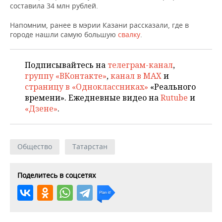
ВОДНЫЕ ВИДЫ СПОРТА
ОБРАЗОВАНИЕ
составила 34 млн рублей.
ХОККЕЙ С МЯЧОМ
ПРОИСШЕСТВИЯ
Напомним, ранее в мэрии Казани рассказали, где в
городе нашли самую большую
свалку
.
Подписывайтесь на
телеграм-канал
,
группу «ВКонтакте»
,
канал в MAX
и
страницу в «Одноклассниках»
«Реального
времени». Ежедневные видео на
Rutube
и
«Дзене»
.
Общество
Татарстан
Поделитесь в соцсетях