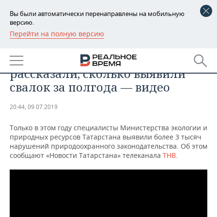
Вы были автоматически перенаправлены на мобильную
версию.
Перейти на полную версию
РЕГИОНЫ
ОБЩЕСТВО
В Минэкологии Татарстана
БАШКОРТОСТАН
НОВОСТИ
рассказали, сколько выявили
ТАТАРСТАН
АНАЛИТИКА
свалок за полгода — видео
УДМУРТИЯ
НОВОСТИ АНАЛИТИКИ
ЭКОНОМИКА
20:44, 09.07.2019
ДЕКЛАРАЦИИ О ДОХОДАХ
НОВОСТИ ЭКОНОМИКИ
ПРОМЫШЛЕННОСТЬ
Только в этом году специалисты Министерства экологии и
природных ресурсов Татарстана выявили более 3 тысяч
КОРОЛИ ГОСЗАКАЗА ПФО
ФИНАНСЫ
НОВОСТИ
НЕДВИЖИМОСТЬ
нарушений природоохранного законодательства. Об этом
ПРОМЫШЛЕННОСТИ
сообщают «Новости Татарстана» телеканала
ТНВ
.
ВУЗЫ ТАТАРСТАНА
БАНКИ
НОВОСТИ НЕДВИЖИМОСТИ
АВТО
АГРОПРОМ
КОМУ ПРИНАДЛЕЖАТ
БЮДЖЕТ
НОВОСТИ АВТО
БИЗНЕС
ТОРГОВЫЕ ЦЕНТРЫ
МАШИНОСТРОЕНИЕ
ТАТАРСТАНА
ИНВЕСТИЦИИ
НОВОСТИ БИЗНЕСА
ТЕХНОЛОГИИ