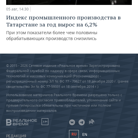
05 авг, 14:30
Индекс промышленного производства в
Татарстане за год вырос на 6,2%
При этом показатели более чем половины
обрабатывающих производств снизились
© 2015 - 2026 Сетевое издание «Реальное время» Зарегистрировано
Федеральной службой по надзору в сфере связи, информационных
технологий и массовых коммуникаций (Роскомнадзор) –
регистрационный номер ЭЛ № ФС 77 - 79627 от 18 декабря 2020 г. (ранее
свидетельство Эл № ФС 77-59331 от 18 сентября 2014 г.)
Использование материалов Реального Времени разрешено только с
предварительного согласия правообладателей, упоминание сайта и
прямая гиперссылка обязательны при частичном или полном
воспроизведении материалов.
18+
RU
EN
РЕДАКЦИЯ