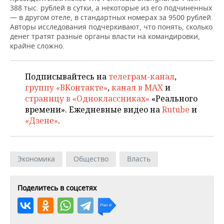
НЕФТЕХИМИЯ
388 тыс. рублей в сутки, а некоторые из его подчиненных
— в другом отеле, в стандартных номерах за 9500 рублей.
РОЗНИЧНАЯ ТОРГОВЛЯ
НОВОСТИ ТЕХНОЛОГИЙ
МЕРОПРИЯТИЯ
НЕФТЬ
Авторы исследования подчеркивают, что понять, сколько
денег тратят разные органы власти на командировки,
ТРАНСПОРТ
IT
НОВОСТИ МЕРОПРИЯТИЙ
СПОРТ
крайне сложно.
ОПК
УСЛУГИ
МЕДИА
ВЫЕЗДНАЯ РЕДАКЦИЯ
НОВОСТИ СПОРТА
ОБЩЕСТВО
ЭНЕРГЕТИКА
Подписывайтесь на
телеграм-канал
,
группу «ВКонтакте»
,
канал в MAX
и
ТЕЛЕКОММУНИКАЦИИ
БИЗНЕС-БРАНЧИ
ФУТБОЛ
НОВОСТИ ОБЩЕСТВА
ФОТОГАЛЕРЕЯ
страницу в «Одноклассниках»
«Реального
времени». Ежедневные видео на
Rutube
и
ONLINE-КОНФЕРЕНЦИИ
ХОККЕЙ
ВЛАСТЬ
СЮЖЕТЫ
«Дзене»
.
ОТКРЫТАЯ ЛЕКЦИЯ
БАСКЕТБОЛ
ИНФРАСТРУКТУРА
СПРАВОЧНИК
ВОЛЕЙБОЛ
ИСТОРИЯ
СПИСОК ПЕРСОН
ПОЛНАЯ ВЕРСИЯ
Экономика
Общество
Власть
КИБЕРСПОРТ
КУЛЬТУРА
СПИСОК КОМПАНИЙ
Поделитесь в соцсетях
ФИГУРНОЕ КАТАНИЕ
МЕДИЦИНА