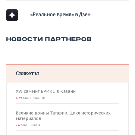
ВОДНЫЕ ВИДЫ СПОРТА
ОБРАЗОВАНИЕ
«Реальное время» в Дзен
ХОККЕЙ С МЯЧОМ
ПРОИСШЕСТВИЯ
НОВОСТИ ПАРТНЕРОВ
Сюжеты
XVI саммит БРИКС в Казани
499
МАТЕРИАЛОВ
Великие воины Татарии. Цикл исторических
материалов
24
МАТЕРИАЛА