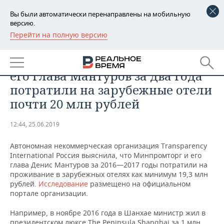
Вы были автоматически перенаправлены на мобильную
версию.
Перейти на полную версию
РЕГИОНЫ
ЭКОНОМИКА
Исследование: Минпромторг и
БАШКОРТОСТАН
НОВОСТИ
его глава Мантуров за два года
ТАТАРСТАН
АНАЛИТИКА
потратили на зарубежные отели
почти 20 млн рублей
УДМУРТИЯ
НОВОСТИ АНАЛИТИКИ
ЭКОНОМИКА
12:44, 25.06.2019
ДЕКЛАРАЦИИ О ДОХОДАХ
НОВОСТИ ЭКОНОМИКИ
ПРОМЫШЛЕННОСТЬ
Автономная некоммерческая организация Transparency
КОРОЛИ ГОСЗАКАЗА ПФО
ФИНАНСЫ
НОВОСТИ
НЕДВИЖИМОСТЬ
International Россия выяснила, что Минпромторг и его
ПРОМЫШЛЕННОСТИ
глава Денис Мантуров за 2016—2017 годы потратили на
ВУЗЫ ТАТАРСТАНА
БАНКИ
НОВОСТИ НЕДВИЖИМОСТИ
АВТО
проживание в зарубежных отелях как минимум 19,3 млн
АГРОПРОМ
рублей.
Исследование
размещено на официальном
портале организации.
КОМУ ПРИНАДЛЕЖАТ
БЮДЖЕТ
НОВОСТИ АВТО
БИЗНЕС
ТОРГОВЫЕ ЦЕНТРЫ
МАШИНОСТРОЕНИЕ
ТАТАРСТАНА
Например, в ноябре 2016 года в Шанхае министр жил в
ИНВЕСТИЦИИ
НОВОСТИ БИЗНЕСА
ТЕХНОЛОГИИ
президентском люксе The Peninsula Shanghai за 1 млн