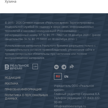
Хузина
© 2015 - 2026 Сетевое издание «Реальное время» Зарегистрировано
Федеральной службой по надзору в сфере связи, информационных
технологий и массовых коммуникаций (Роскомнадзор) –
регистрационный номер ЭЛ № ФС 77 - 79627 от 18 декабря 2020 г. (ранее
свидетельство Эл № ФС 77-59331 от 18 сентября 2014 г.)
Использование материалов Реального Времени разрешено только с
предварительного согласия правообладателей, упоминание сайта и
прямая гиперссылка обязательны при частичном или полном
воспроизведении материалов.
18+
RU
EN
РЕДАКЦИЯ
РЕКЛАМА
Учредитель ООО «Реальное
ПРАВОВАЯ ИНФОРМАЦИЯ
время»
Главный редактор Саушина А.А.
ПОЛИТИКА О ПЕРСОНАЛЬНЫХ
Телефон редакции: +7 (843) 222-
ДАННЫХ
90-80
info@realnoevremya.ru