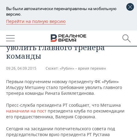
Вы были автоматически перенаправлены на мобильную
версию.
Перейти на полную версию
РЕГИОНЫ
​Новому президенту «Рубина»
БАШКОРТОСТАН
НОВОСТИ
Ильсуру Метшину поручили
уволить главного тренера
ТАТАРСТАН
АНАЛИТИКА
команды
УДМУРТИЯ
НОВОСТИ АНАЛИТИКИ
ЭКОНОМИКА
09:26, 04.09.2015
Сюжет:
​«Рубин» – время перемен
ДЕКЛАРАЦИИ О ДОХОДАХ
НОВОСТИ ЭКОНОМИКИ
ПРОМЫШЛЕННОСТЬ
Первым поручением новому президенту ФК «Рубин»
Ильсуру Метшину стало требование уволить главного
КОРОЛИ ГОСЗАКАЗА ПФО
ФИНАНСЫ
НОВОСТИ
НЕДВИЖИМОСТЬ
тренера команды Рината Билялетдинова.
ПРОМЫШЛЕННОСТИ
Пресс-служба президента РТ сообщает, что Метшина
ВУЗЫ ТАТАРСТАНА
БАНКИ
НОВОСТИ НЕДВИЖИМОСТИ
АВТО
АГРОПРОМ
назначили на пост
президента клуба по рекомендации
его предшественника, Валерия Сорокина.
КОМУ ПРИНАДЛЕЖАТ
БЮДЖЕТ
НОВОСТИ АВТО
БИЗНЕС
ТОРГОВЫЕ ЦЕНТРЫ
МАШИНОСТРОЕНИЕ
Сегодня на заседании попечительского совета под
ТАТАРСТАНА
ИНВЕСТИЦИИ
НОВОСТИ БИЗНЕСА
ТЕХНОЛОГИИ
председательством врио президента РТ Рустама