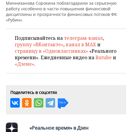
НЕФТЕХИМИЯ
Минниханова Сорокина поблагодарили за серьезную
работу «особенно в части повышения финансовой
РОЗНИЧНАЯ ТОРГОВЛЯ
НОВОСТИ ТЕХНОЛОГИЙ
МЕРОПРИЯТИЯ
дисциплины и прозрачности финансовых потоков ФК
НЕФТЬ
«Рубин».
ТРАНСПОРТ
IT
НОВОСТИ МЕРОПРИЯТИЙ
СПОРТ
ОПК
Подписывайтесь на
телеграм-канал
,
УСЛУГИ
МЕДИА
ВЫЕЗДНАЯ РЕДАКЦИЯ
НОВОСТИ СПОРТА
ОБЩЕСТВО
ЭНЕРГЕТИКА
группу «ВКонтакте»
,
канал в MAX
и
страницу в «Одноклассниках»
«Реального
ТЕЛЕКОММУНИКАЦИИ
БИЗНЕС-БРАНЧИ
ФУТБОЛ
НОВОСТИ ОБЩЕСТВА
ФОТОГАЛЕРЕЯ
времени». Ежедневные видео на
Rutube
и
«Дзене»
.
ONLINE-КОНФЕРЕНЦИИ
ХОККЕЙ
ВЛАСТЬ
СЮЖЕТЫ
ОТКРЫТАЯ ЛЕКЦИЯ
БАСКЕТБОЛ
ИНФРАСТРУКТУРА
СПРАВОЧНИК
ВОЛЕЙБОЛ
ИСТОРИЯ
СПИСОК ПЕРСОН
ПОЛНАЯ ВЕРСИЯ
Поделитесь в соцсетях
КИБЕРСПОРТ
КУЛЬТУРА
СПИСОК КОМПАНИЙ
ФИГУРНОЕ КАТАНИЕ
МЕДИЦИНА
«Реальное время» в Дзен