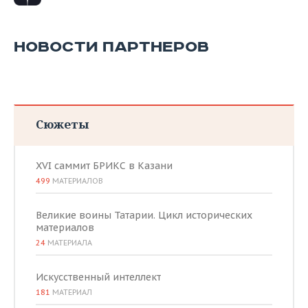
ВОДНЫЕ ВИДЫ СПОРТА
ОБРАЗОВАНИЕ
ХОККЕЙ С МЯЧОМ
ПРОИСШЕСТВИЯ
НОВОСТИ ПАРТНЕРОВ
Сюжеты
XVI саммит БРИКС в Казани
499
МАТЕРИАЛОВ
Великие воины Татарии. Цикл исторических
материалов
24
МАТЕРИАЛА
Искусственный интеллект
181
МАТЕРИАЛ