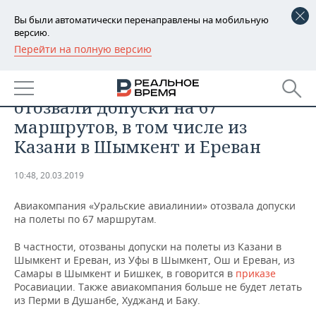
Вы были автоматически перенаправлены на мобильную
версию.
Перейти на полную версию
РЕГИОНЫ
БИЗНЕС
«Уральские авиалинии»
БАШКОРТОСТАН
НОВОСТИ
отозвали допуски на 67
ТАТАРСТАН
АНАЛИТИКА
маршрутов, в том числе из
Казани в Шымкент и Ереван
УДМУРТИЯ
НОВОСТИ АНАЛИТИКИ
ЭКОНОМИКА
10:48, 20.03.2019
ДЕКЛАРАЦИИ О ДОХОДАХ
НОВОСТИ ЭКОНОМИКИ
ПРОМЫШЛЕННОСТЬ
Авиакомпания «Уральские авиалинии» отозвала допуски
КОРОЛИ ГОСЗАКАЗА ПФО
ФИНАНСЫ
НОВОСТИ
НЕДВИЖИМОСТЬ
на полеты по 67 маршрутам.
ПРОМЫШЛЕННОСТИ
ВУЗЫ ТАТАРСТАНА
БАНКИ
НОВОСТИ НЕДВИЖИМОСТИ
АВТО
В частности, отозваны допуски на полеты из Казани в
АГРОПРОМ
Шымкент и Ереван, из Уфы в Шымкент, Ош и Ереван, из
Самары в Шымкент и Бишкек, в говорится в
приказе
КОМУ ПРИНАДЛЕЖАТ
БЮДЖЕТ
НОВОСТИ АВТО
БИЗНЕС
Росавиации. Также авиакомпания больше не будет летать
ТОРГОВЫЕ ЦЕНТРЫ
МАШИНОСТРОЕНИЕ
ТАТАРСТАНА
из Перми в Душанбе, Худжанд и Баку.
ИНВЕСТИЦИИ
НОВОСТИ БИЗНЕСА
ТЕХНОЛОГИИ