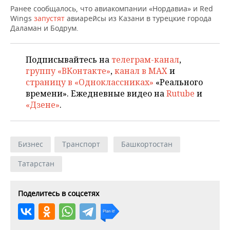
НЕФТЕХИМИЯ
Ранее сообщалось, что авиакомпании «Нордавиа» и Red
Wings
запустят
авиарейсы из Казани в турецкие города
РОЗНИЧНАЯ ТОРГОВЛЯ
НОВОСТИ ТЕХНОЛОГИЙ
МЕРОПРИЯТИЯ
НЕФТЬ
Даламан и Бодрум.
ТРАНСПОРТ
IT
НОВОСТИ МЕРОПРИЯТИЙ
СПОРТ
ОПК
Подписывайтесь на
телеграм-канал
,
УСЛУГИ
МЕДИА
ВЫЕЗДНАЯ РЕДАКЦИЯ
НОВОСТИ СПОРТА
ОБЩЕСТВО
группу «ВКонтакте»
,
канал в MAX
и
ЭНЕРГЕТИКА
страницу в «Одноклассниках»
«Реального
ТЕЛЕКОММУНИКАЦИИ
БИЗНЕС-БРАНЧИ
ФУТБОЛ
НОВОСТИ ОБЩЕСТВА
ФОТОГАЛЕРЕЯ
времени». Ежедневные видео на
Rutube
и
«Дзене»
.
ONLINE-КОНФЕРЕНЦИИ
ХОККЕЙ
ВЛАСТЬ
СЮЖЕТЫ
ОТКРЫТАЯ ЛЕКЦИЯ
БАСКЕТБОЛ
ИНФРАСТРУКТУРА
СПРАВОЧНИК
Бизнес
Транспорт
Башкортостан
ВОЛЕЙБОЛ
ИСТОРИЯ
СПИСОК ПЕРСОН
ПОЛНАЯ ВЕРСИЯ
Татарстан
КИБЕРСПОРТ
КУЛЬТУРА
СПИСОК КОМПАНИЙ
Поделитесь в соцсетях
ФИГУРНОЕ КАТАНИЕ
МЕДИЦИНА