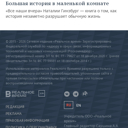
Большая история в маленькой комнате
«Все наши вчера» Наталии Гинзбург — книга о том, как
история незаметно разрушает обычную жизнь
© 2015 - 2026 Сетевое издание «Реальное время» Зарегистрировано
Федеральной службой по надзору в сфере связи, информационных
технологий и массовых коммуникаций (Роскомнадзор) –
регистрационный номер ЭЛ № ФС 77 - 79627 от 18 декабря 2020 г. (ранее
свидетельство Эл № ФС 77-59331 от 18 сентября 2014 г.)
Использование материалов Реального Времени разрешено только с
предварительного согласия правообладателей, упоминание сайта и
прямая гиперссылка обязательны при частичном или полном
воспроизведении материалов.
18+
RU
EN
РЕДАКЦИЯ
РЕКЛАМА
Учредитель ООО «Реальное
ПРАВОВАЯ ИНФОРМАЦИЯ
время»
Главный редактор Саушина А.А.
ПОЛИТИКА О ПЕРСОНАЛЬНЫХ