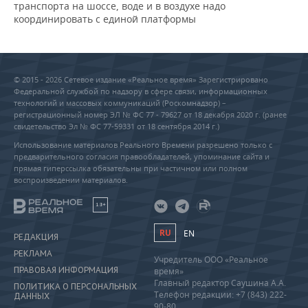
транспорта на шоссе, воде и в воздухе надо
координировать с единой платформы
© 2015 - 2026 Сетевое издание «Реальное время» Зарегистрировано
Федеральной службой по надзору в сфере связи, информационных
технологий и массовых коммуникаций (Роскомнадзор) –
регистрационный номер ЭЛ № ФС 77 - 79627 от 18 декабря 2020 г. (ранее
свидетельство Эл № ФС 77-59331 от 18 сентября 2014 г.)
Использование материалов Реального Времени разрешено только с
предварительного согласия правообладателей, упоминание сайта и
прямая гиперссылка обязательны при частичном или полном
воспроизведении материалов.
18+
RU
EN
РЕДАКЦИЯ
РЕКЛАМА
Учредитель ООО «Реальное
ПРАВОВАЯ ИНФОРМАЦИЯ
время»
Главный редактор Саушина А.А.
ПОЛИТИКА О ПЕРСОНАЛЬНЫХ
Телефон редакции: +7 (843) 222-
ДАННЫХ
90-80