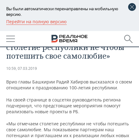
Вы были автоматически перенаправлены на мобильную
версию.
Перейти на полную версию
РЕГИОНЫ
ОБЩЕСТВО
Радий Хабиров: «Мы отмечаем
БАШКОРТОСТАН
НОВОСТИ
столетие республики не чтобы
ТАТАРСТАН
АНАЛИТИКА
потешить свое самолюбие»
УДМУРТИЯ
НОВОСТИ АНАЛИТИКИ
ЭКОНОМИКА
10:59, 07.03.2019
ДЕКЛАРАЦИИ О ДОХОДАХ
НОВОСТИ ЭКОНОМИКИ
ПРОМЫШЛЕННОСТЬ
Врио главы Башкирии Радий Хабиров высказался о своем
отношении к празднованию 100-летия республики.
КОРОЛИ ГОСЗАКАЗА ПФО
ФИНАНСЫ
НОВОСТИ
НЕДВИЖИМОСТЬ
ПРОМЫШЛЕННОСТИ
На своей странице в соцсетях руководитель региона
подчеркнул, что предстоящие мероприятия помогут
ВУЗЫ ТАТАРСТАНА
БАНКИ
НОВОСТИ НЕДВИЖИМОСТИ
АВТО
реализовать новые проекты в РБ.
АГРОПРОМ
КОМУ ПРИНАДЛЕЖАТ
БЮДЖЕТ
НОВОСТИ АВТО
БИЗНЕС
«Мы отмечаем столетие республики не чтобы потешить
ТОРГОВЫЕ ЦЕНТРЫ
МАШИНОСТРОЕНИЕ
свое самолюбие. Мы показываем партнерам наш
ТАТАРСТАНА
потенциал и приглашаем их к реализации любых новых
ИНВЕСТИЦИИ
НОВОСТИ БИЗНЕСА
ТЕХНОЛОГИИ