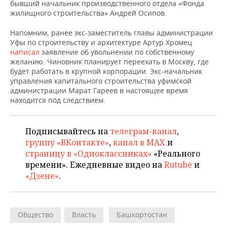
НЕФТЕХИМИЯ
бывший начальник производственного отдела «Фонда
жилищного строительства» Андрей Осипов.
РОЗНИЧНАЯ ТОРГОВЛЯ
НОВОСТИ ТЕХНОЛОГИЙ
МЕРОПРИЯТИЯ
НЕФТЬ
Напомним, ранее экс-заместитель главы администрации
ТРАНСПОРТ
IT
НОВОСТИ МЕРОПРИЯТИЙ
СПОРТ
Уфы по строительству и архитектуре Артур Хромец
ОПК
написал
заявление об увольнении по собственному
желанию. Чиновник планирует переехать в Москву, где
УСЛУГИ
МЕДИА
ВЫЕЗДНАЯ РЕДАКЦИЯ
НОВОСТИ СПОРТА
ОБЩЕСТВО
будет работать в крупной корпорации. Экс-начальник
ЭНЕРГЕТИКА
управления капитального строительства уфимской
ТЕЛЕКОММУНИКАЦИИ
БИЗНЕС-БРАНЧИ
ФУТБОЛ
НОВОСТИ ОБЩЕСТВА
ФОТОГАЛЕРЕЯ
администрации Марат Гареев в настоящее время
находится под следствием.
ONLINE-КОНФЕРЕНЦИИ
ХОККЕЙ
ВЛАСТЬ
СЮЖЕТЫ
Подписывайтесь на
телеграм-канал
,
ОТКРЫТАЯ ЛЕКЦИЯ
БАСКЕТБОЛ
ИНФРАСТРУКТУРА
СПРАВОЧНИК
группу «ВКонтакте»
,
канал в MAX
и
страницу в «Одноклассниках»
«Реального
ВОЛЕЙБОЛ
ИСТОРИЯ
СПИСОК ПЕРСОН
ПОЛНАЯ ВЕРСИЯ
времени». Ежедневные видео на
Rutube
и
«Дзене»
.
КИБЕРСПОРТ
КУЛЬТУРА
СПИСОК КОМПАНИЙ
ФИГУРНОЕ КАТАНИЕ
МЕДИЦИНА
Общество
Власть
Башкортостан