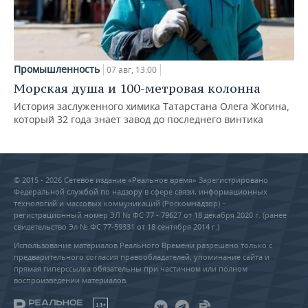
Промышленность
07 авг, 13:00
Морская душа и 100-метровая колонна
История заслуженного химика Татарстана Олега Жогина,
который 32 года знает завод до последнего винтика
© 2015 - 2026 Сетевое издание «Реальное время» Зарегистрировано
Федеральной службой по надзору в сфере связи, информационных
технологий и массовых коммуникаций (Роскомнадзор) –
регистрационный номер ЭЛ № ФС 77 - 79627 от 18 декабря 2020 г. (ранее
свидетельство Эл № ФС 77-59331 от 18 сентября 2014 г.)
Использование материалов Реального Времени разрешено только с
предварительного согласия правообладателей, упоминание сайта и
прямая гиперссылка обязательны при частичном или полном
воспроизведении материалов.
18+