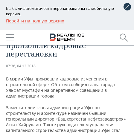
Вы были автоматически перенаправлены на мобильную
версию.
Перейти на полную версию
РЕГИОНЫ
ОБЩЕСТВО
В администрации Уфы
БАШКОРТОСТАН
НОВОСТИ
произошли кадровые
ТАТАРСТАН
АНАЛИТИКА
перестановки
УДМУРТИЯ
НОВОСТИ АНАЛИТИКИ
ЭКОНОМИКА
07:36, 04.12.2018
ДЕКЛАРАЦИИ О ДОХОДАХ
НОВОСТИ ЭКОНОМИКИ
ПРОМЫШЛЕННОСТЬ
В мэрии Уфы произошли кадровые изменения в
строительной сфере. Об этом сообщил глава города
КОРОЛИ ГОСЗАКАЗА ПФО
ФИНАНСЫ
НОВОСТИ
НЕДВИЖИМОСТЬ
Ульфат Мустафин на оперативном совещании в
ПРОМЫШЛЕННОСТИ
администрации города.
ВУЗЫ ТАТАРСТАНА
БАНКИ
НОВОСТИ НЕДВИЖИМОСТИ
АВТО
Заместителем главы администрации Уфы по
АГРОПРОМ
строительству и архитектуре назначен бывший
КОМУ ПРИНАДЛЕЖАТ
БЮДЖЕТ
НОВОСТИ АВТО
БИЗНЕС
генеральный директор «Башкортостаннефтезаводстроя»
ТОРГОВЫЕ ЦЕНТРЫ
МАШИНОСТРОЕНИЕ
Аскат Хайруллин. Также руководителем управления
ТАТАРСТАНА
капитального строительства администрации Уфы стал
ИНВЕСТИЦИИ
НОВОСТИ БИЗНЕСА
ТЕХНОЛОГИИ