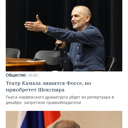
Общество
00:00
Театр Камала лишится Фоссе, но
приобретет Шекспира
Пьеса норвежского драматурга уйдет из репертуара в
декабре: запретили правообладатели