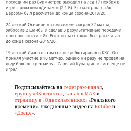
НЕФТЕХИМИЯ
последний раз Бурмистров выходил на лед 17 ноября в
игре с рижским «Динамо» (2:1 Б). Его контракт с «Ак
РОЗНИЧНАЯ ТОРГОВЛЯ
НОВОСТИ ТЕХНОЛОГИЙ
МЕРОПРИЯТИЯ
Барсом» был рассчитан до конца сезона-2019/20.
НЕФТЬ
ТРАНСПОРТ
IT
НОВОСТИ МЕРОПРИЯТИЙ
СПОРТ
24-летний Основин в этом сезоне сыграл 32 матча,
ОПК
забросив 2 шайбы и сделав 3 результативные передачи
при полезности «-8». Его контракт также был рассчитан
УСЛУГИ
МЕДИА
ВЫЕЗДНАЯ РЕДАКЦИЯ
НОВОСТИ СПОРТА
ОБЩЕСТВО
до конца сезона-2019/20.
ЭНЕРГЕТИКА
ТЕЛЕКОММУНИКАЦИИ
БИЗНЕС-БРАНЧИ
ФУТБОЛ
НОВОСТИ ОБЩЕСТВА
ФОТОГАЛЕРЕЯ
19-летний Ляхов в этом сезоне дебютировал в КХЛ. Он
принял участие в 10 матчах, однако ни разу не провел на
льду больше трех минут. Савелий Кувардин в лиге еще не
ONLINE-КОНФЕРЕНЦИИ
ХОККЕЙ
ВЛАСТЬ
СЮЖЕТЫ
играл.
ОТКРЫТАЯ ЛЕКЦИЯ
БАСКЕТБОЛ
ИНФРАСТРУКТУРА
СПРАВОЧНИК
Подписывайтесь на
телеграм-канал
,
ВОЛЕЙБОЛ
ИСТОРИЯ
СПИСОК ПЕРСОН
ПОЛНАЯ ВЕРСИЯ
группу «ВКонтакте»
,
канал в MAX
и
страницу в «Одноклассниках»
«Реального
КИБЕРСПОРТ
КУЛЬТУРА
СПИСОК КОМПАНИЙ
времени». Ежедневные видео на
Rutube
и
«Дзене»
.
ФИГУРНОЕ КАТАНИЕ
МЕДИЦИНА