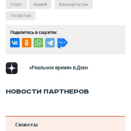
ВОДНЫЕ ВИДЫ СПОРТА
ОБРАЗОВАНИЕ
Спорт
Хоккей
Башкортостан
ХОККЕЙ С МЯЧОМ
ПРОИСШЕСТВИЯ
Татарстан
Поделитесь в соцсетях
«Реальное время» в Дзен
НОВОСТИ ПАРТНЕРОВ
Сюжеты