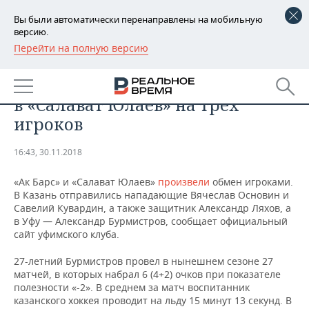
Вы были автоматически перенаправлены на мобильную
версию.
Перейти на полную версию
РЕГИОНЫ
СПОРТ
«Ак Барс» обменял Бурмистрова
БАШКОРТОСТАН
НОВОСТИ
в «Салават Юлаев» на трех
ТАТАРСТАН
АНАЛИТИКА
игроков
УДМУРТИЯ
НОВОСТИ АНАЛИТИКИ
ЭКОНОМИКА
16:43, 30.11.2018
ДЕКЛАРАЦИИ О ДОХОДАХ
НОВОСТИ ЭКОНОМИКИ
ПРОМЫШЛЕННОСТЬ
«Ак Барс» и «Салават Юлаев»
произвели
обмен игроками.
В Казань отправились нападающие Вячеслав Основин и
КОРОЛИ ГОСЗАКАЗА ПФО
ФИНАНСЫ
НОВОСТИ
НЕДВИЖИМОСТЬ
Савелий Кувардин, а также защитник Александр Ляхов, а
ПРОМЫШЛЕННОСТИ
в Уфу — Александр Бурмистров, сообщает официальный
сайт уфимского клуба.
ВУЗЫ ТАТАРСТАНА
БАНКИ
НОВОСТИ НЕДВИЖИМОСТИ
АВТО
АГРОПРОМ
27-летний Бурмистров провел в нынешнем сезоне 27
КОМУ ПРИНАДЛЕЖАТ
БЮДЖЕТ
НОВОСТИ АВТО
БИЗНЕС
матчей, в которых набрал 6 (4+2) очков при показателе
ТОРГОВЫЕ ЦЕНТРЫ
МАШИНОСТРОЕНИЕ
полезности «-2». В среднем за матч воспитанник
ТАТАРСТАНА
казанского хоккея проводит на льду 15 минут 13 секунд. В
ИНВЕСТИЦИИ
НОВОСТИ БИЗНЕСА
ТЕХНОЛОГИИ