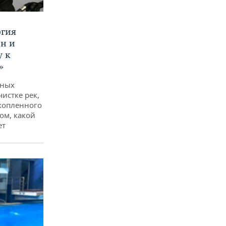
ргия
ан и
у к
»
дных
чистке рек,
копленного
ом, какой
ет