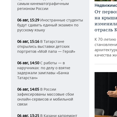
самым кинематографичным
Недвижим
регионом России
От перво
на крышах
Иностранные студенты
06 авг, 15:29
изменила
будут сдавать единый экзамен по
отрасль 
русскому языку
К 70-летию
В Татарстане
06 авг, 15:16
становлени
открылись выставки детских
архитектур
портретов «Мой папа — Герой»
качества ж
С работы — в
06 авг, 14:50
наручниках: по делу о взятке
задержали замглавы «Банка
Татарстан»
В России
06 авг, 14:05
зафиксированы массовые сбои
онлайн-сервисов и мобильной
связи
В Казани капремонт
06 авг, 13:25