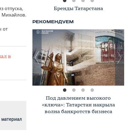
Книжная полка
з отпуска,
м Михайлов.
ы от
ал в
Премиальное жилье в Казани:
тренды, критерии, покупатели в
2026 году
 материал