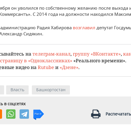
тября он уволился по собственному желанию после выхода и
Коммерсантъ». С 2014 года на должности находился Макси
 администрацию Радия Хабирова
возглавил
депутат Госдум
 Александр Сидякин.
сывайтесь на
телеграм-канал
,
группу «ВКонтакте»
,
кан
страницу в «Одноклассниках»
«Реального времени».
евные видео на
Rutube
и
«Дзене»
.
Власть
Башкортостан
ь в соцсетях
Распечатать