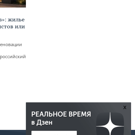
в»: жилье
истов или
реновации
ероссийский
x