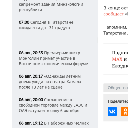
капремонт здания Минэкологии
В конце ок
республики
сообщает
«
Сегодня в Татарстане
07:00
Напомним,
ожидается до +31 градуса
Татарстана
Подпи
Премьер-министр
06 авг, 20:53
Монголии примет участие в
MAX
и
Восточном экономическом форуме
Ежедн
«Однажды летним
06 авг, 20:17
днем» уходит из театра Камала
после 13 лет на сцене
Общество
Соглашение о
06 авг, 20:00
Поделитес
свободной торговле между ЕАЭС и
ОАЭ вступает в силу 6 октября
В Набережных Челнах
06 авг, 19:12