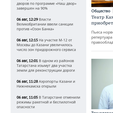
дворов по программе «Наш двор»
завершен на 90%
Общество
Театр Ка
Власти
06 авг, 12:29
приобрет
Великобритании ввели санкции
против «Озон Банка»
Пьеса норв
репертуара
На участке М-12 от
06 авг, 12:15
правообла
Москвы до Казани увеличилось
число зон придорожного сервиса
В одном из районов
06 авг, 12:01
Татарстана изымут два участка
земли для реконструкции дороги
Аэропорты Казани и
06 авг, 11:28
Нижнекамска открыли
В Татарстане отменили
06 авг, 11:05
режимы ракетной и беспилотной
опасности
Технологи