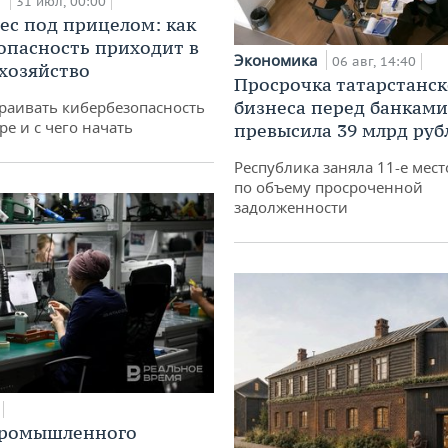
31 июл, 00:00
ес под прицелом: как
опасность приходит в
Экономика
06 авг, 14:40
 хозяйство
Просрочка татарстанск
бизнеса перед банками
раивать кибербезопасность
ре и с чего начать
превысила 39 млрд руб
Республика заняла 11-е мест
по объему просроченной
задолженности
промышленного