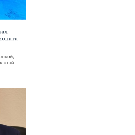
вал
ионата
онкой,
олотой