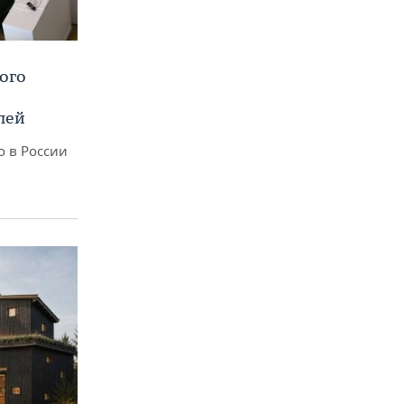
ого
лей
о в России