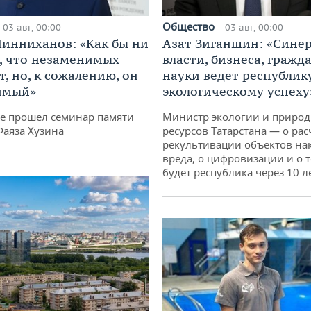
Общество
03 авг, 00:00
03 авг, 00:00
инниханов: «Как бы ни
Азат Зиганшин: «Сине
, что незаменимых
власти, бизнеса, гражд
, но, к сожалению, он
науки ведет республик
имый»
экологическому успеху
не прошел семинар памяти
Министр экологии и приро
Фаяза Хузина
ресурсов Татарстана — о рас
рекультивации объектов на
вреда, о цифровизации и о т
будет республика через 10 л