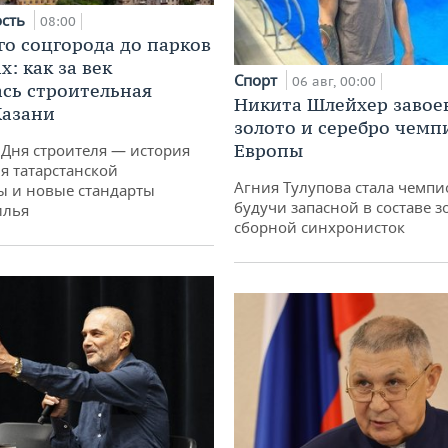
ость
08:00
го соцгорода до парков
: как за век
Спорт
06 авг, 00:00
сь строительная
Никита Шлейхер завое
Казани
золото и серебро чемп
Европы
 Дня строителя — история
я татарстанской
Агния Тулупова стала чемпи
ы и новые стандарты
будучи запасной в составе з
илья
сборной синхронисток