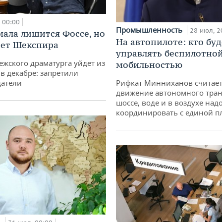
00:00
Промышленность
28 июл, 2
мала лишится Фоссе, но
На автопилоте: кто буд
ет Шекспира
управлять беспилотно
ежского драматурга уйдет из
мобильностью
 в декабре: запретили
датели
Рифкат Минниханов считает
движение автономного тран
шоссе, воде и в воздухе над
координировать с единой 
и