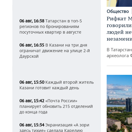
Общество
Рифкат М
Татарстан в топ-5
06 авг, 16:38
говорили
регионов по бронированиям
людей нет
посуточных квартир в августе
незамен
В Казани на три дня
06 авг, 16:35
В Татарста
ограничат движение на улице 2-й
археолога 
Даурской
Каждый второй житель
06 авг, 15:50
Казани готовит каждый день
«Почта России»
06 авг, 15:42
планирует обновить 215 отделений
до конца года
Экранизация «А зори
06 авг, 15:34
здесь тихие» сделала Карелию