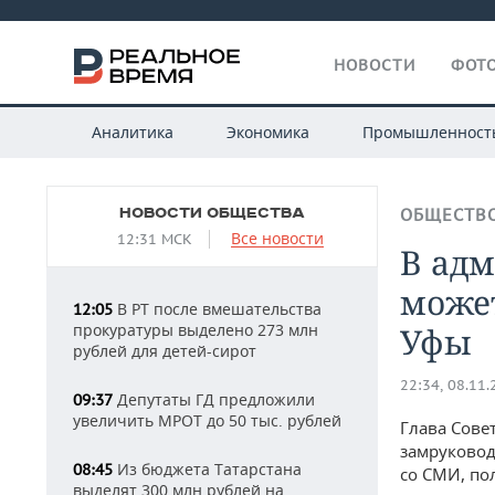
НОВОСТИ
ФОТО
Аналитика
Экономика
Промышленност
НОВОСТИ ОБЩЕСТВА
ОБЩЕСТВ
Все новости
12:31 МСК
В ад
может
В РТ после вмешательства
12:05
прокуратуры выделено 273 млн
Уфы
рублей для детей-сирот
22:34, 08.11
Депутаты ГД предложили
09:37
увеличить МРОТ до 50 тыс. рублей
Глава Сове
замруковод
Из бюджета Татарстана
08:45
со СМИ, по
выделят 300 млн рублей на