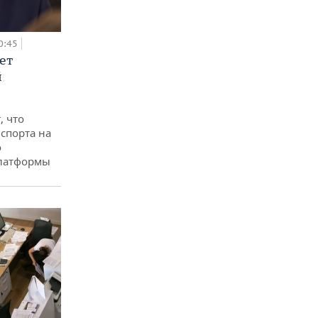
0:45
ет
й
, что
спорта на
о
платформы