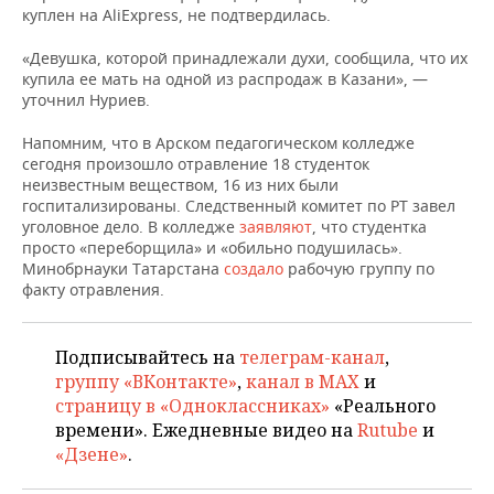
ВОДНЫЕ ВИДЫ СПОРТА
ОБРАЗОВАНИЕ
куплен на AliExpress, не подтвердилась.
ХОККЕЙ С МЯЧОМ
ПРОИСШЕСТВИЯ
«Девушка, которой принадлежали духи, сообщила, что их
купила ее мать на одной из распродаж в Казани», —
уточнил Нуриев.
Напомним, что в Арском педагогическом колледже
сегодня произошло отравление 18 студенток
неизвестным веществом, 16 из них были
госпитализированы. Следственный комитет по РТ завел
уголовное дело. В колледже
заявляют
, что студентка
просто «переборщила» и «обильно подушилась».
Минобрнауки Татарстана
создало
рабочую группу по
факту отравления.
Подписывайтесь на
телеграм-канал
,
группу «ВКонтакте»
,
канал в MAX
и
страницу в «Одноклассниках»
«Реального
времени». Ежедневные видео на
Rutube
и
«Дзене»
.