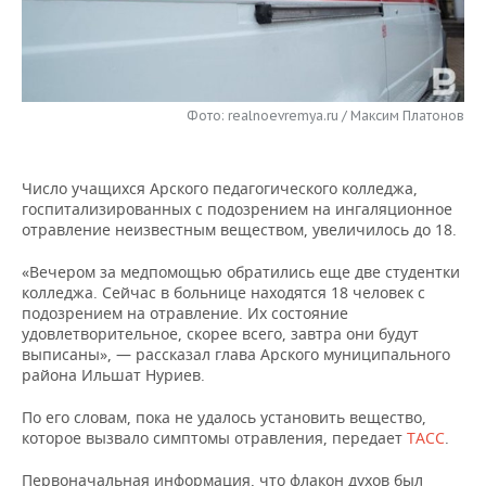
НЕФТЕХИМИЯ
РОЗНИЧНАЯ ТОРГОВЛЯ
НОВОСТИ ТЕХНОЛОГИЙ
МЕРОПРИЯТИЯ
НЕФТЬ
ТРАНСПОРТ
IT
НОВОСТИ МЕРОПРИЯТИЙ
СПОРТ
ОПК
Фото: realnoevremya.ru / Максим Платонов
УСЛУГИ
МЕДИА
ВЫЕЗДНАЯ РЕДАКЦИЯ
НОВОСТИ СПОРТА
ОБЩЕСТВО
ЭНЕРГЕТИКА
Число учащихся Арского педагогического колледжа,
ТЕЛЕКОММУНИКАЦИИ
БИЗНЕС-БРАНЧИ
ФУТБОЛ
НОВОСТИ ОБЩЕСТВА
ФОТОГАЛЕРЕЯ
госпитализированных с подозрением на ингаляционное
отравление неизвестным веществом, увеличилось до 18.
ONLINE-КОНФЕРЕНЦИИ
ХОККЕЙ
ВЛАСТЬ
СЮЖЕТЫ
«Вечером за медпомощью обратились еще две студентки
ОТКРЫТАЯ ЛЕКЦИЯ
БАСКЕТБОЛ
ИНФРАСТРУКТУРА
СПРАВОЧНИК
колледжа. Сейчас в больнице находятся 18 человек с
подозрением на отравление. Их состояние
удовлетворительное, скорее всего, завтра они будут
ВОЛЕЙБОЛ
ИСТОРИЯ
СПИСОК ПЕРСОН
ПОЛНАЯ ВЕРСИЯ
выписаны», — рассказал глава Арского муниципального
района Ильшат Нуриев.
КИБЕРСПОРТ
КУЛЬТУРА
СПИСОК КОМПАНИЙ
По его словам, пока не удалось установить вещество,
которое вызвало симптомы отравления, передает
ТАСС
.
ФИГУРНОЕ КАТАНИЕ
МЕДИЦИНА
Первоначальная информация, что флакон духов был