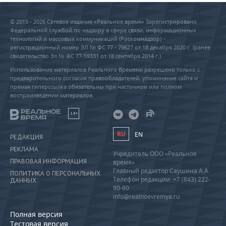
© 2015 - 2026 Сетевое издание «Реальное время» Зарегистрировано
Федеральной службой по надзору в сфере связи, информационных
технологий и массовых коммуникаций (Роскомнадзор) –
регистрационный номер ЭЛ № ФС 77 - 79627 от 18 декабря 2020 г. (ранее
свидетельство Эл № ФС 77-59331 от 18 сентября 2014 г.)
Использование материалов Реального Времени разрешено только с
предварительного согласия правообладателей, упоминание сайта и
прямая гиперссылка обязательны при частичном или полном
воспроизведении материалов.
18+
RU
EN
РЕДАКЦИЯ
РЕКЛАМА
Учредитель ООО «Реальное
ПРАВОВАЯ ИНФОРМАЦИЯ
время»
Главный редактор Саушина А.А.
ПОЛИТИКА О ПЕРСОНАЛЬНЫХ
Телефон редакции: +7 (843) 222-
ДАННЫХ
90-80
info@realnoevremya.ru
Полная версия
Тестовая версия