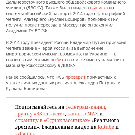
НЕФТЕХИМИЯ
Дальневосточного высшего общевойскового командного
училища (ДВОКУ). Также была найдена
выписка
из
РОЗНИЧНАЯ ТОРГОВЛЯ
НОВОСТИ ТЕХНОЛОГИЙ
МЕРОПРИЯТИЯ
системы «Российский паспорт» 2014 года с фотографией
НЕФТЬ
Чепиги. Альтер-эго «Руслан Боширов» полковник ГРУ
получил после переезда в Москву, где он закончил
ТРАНСПОРТ
IT
НОВОСТИ МЕРОПРИЯТИЙ
СПОРТ
ОПК
Академию ГУ ВС РФ.
УСЛУГИ
МЕДИА
ВЫЕЗДНАЯ РЕДАКЦИЯ
НОВОСТИ СПОРТА
ОБЩЕСТВО
В 2014 году президент России Владимир Путин присвоил
ЭНЕРГЕТИКА
Чепиге звание «Героя России» за выполнение
ТЕЛЕКОММУНИКАЦИИ
БИЗНЕС-БРАНЧИ
ФУТБОЛ
НОВОСТИ ОБЩЕСТВА
ФОТОГАЛЕРЕЯ
миротворческой миссии, возможно, на Украине — в
связи с этим его имя
выбито
в списке имен у памятника
маршалу Рокоссовскому в ДВОКУ.
ONLINE-КОНФЕРЕНЦИИ
ХОККЕЙ
ВЛАСТЬ
СЮЖЕТЫ
Ранее сообщалось, что ФСБ
проверит
причастных к
ОТКРЫТАЯ ЛЕКЦИЯ
БАСКЕТБОЛ
ИНФРАСТРУКТУРА
СПРАВОЧНИК
утечке личных данных россиян Александра Петрова и
Руслана Боширова.
ВОЛЕЙБОЛ
ИСТОРИЯ
СПИСОК ПЕРСОН
ПОЛНАЯ ВЕРСИЯ
Подписывайтесь на
телеграм-канал
,
КИБЕРСПОРТ
КУЛЬТУРА
СПИСОК КОМПАНИЙ
группу «ВКонтакте»
,
канал в MAX
и
страницу в «Одноклассниках»
«Реального
ФИГУРНОЕ КАТАНИЕ
МЕДИЦИНА
времени». Ежедневные видео на
Rutube
и
«Дзене»
.