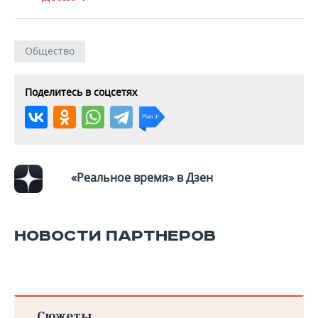
ВОДНЫЕ ВИДЫ СПОРТА
ОБРАЗОВАНИЕ
ХОККЕЙ С МЯЧОМ
ПРОИСШЕСТВИЯ
Общество
Поделитесь в соцсетях
«Реальное время» в Дзен
НОВОСТИ ПАРТНЕРОВ
Сюжеты