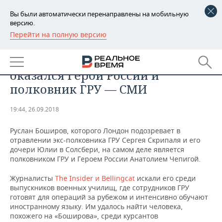
Вы были автоматически перенаправлены на мобильную
версию.
Перейти на полную версию
РЕГИОНЫ
ОБЩЕСТВО
«Русланом Бошировым»
БАШКОРТОСТАН
НОВОСТИ
оказался Герой России и
ТАТАРСТАН
АНАЛИТИКА
полковник ГРУ — СМИ
УДМУРТИЯ
НОВОСТИ АНАЛИТИКИ
ЭКОНОМИКА
19:44, 26.09.2018
ДЕКЛАРАЦИИ О ДОХОДАХ
НОВОСТИ ЭКОНОМИКИ
ПРОМЫШЛЕННОСТЬ
Руслан Боширов, которого Лондон подозревает в
отравлении экс-полковника ГРУ Сергея Скрипаля и его
КОРОЛИ ГОСЗАКАЗА ПФО
ФИНАНСЫ
НОВОСТИ
НЕДВИЖИМОСТЬ
дочери Юлии в Солсбери, на самом деле является
ПРОМЫШЛЕННОСТИ
полковником ГРУ и Героем России Анатолием Чепигой.
ВУЗЫ ТАТАРСТАНА
БАНКИ
НОВОСТИ НЕДВИЖИМОСТИ
АВТО
Журналисты
The Insider и Bellingcat
искали его среди
АГРОПРОМ
выпускников военных училищ, где сотрудников ГРУ
КОМУ ПРИНАДЛЕЖАТ
БЮДЖЕТ
НОВОСТИ АВТО
БИЗНЕС
готовят для операций за рубежом и интенсивно обучают
ТОРГОВЫЕ ЦЕНТРЫ
МАШИНОСТРОЕНИЕ
иностранному языку. Им удалось найти человека,
ТАТАРСТАНА
похожего на «Боширова», среди курсантов
ИНВЕСТИЦИИ
НОВОСТИ БИЗНЕСА
ТЕХНОЛОГИИ